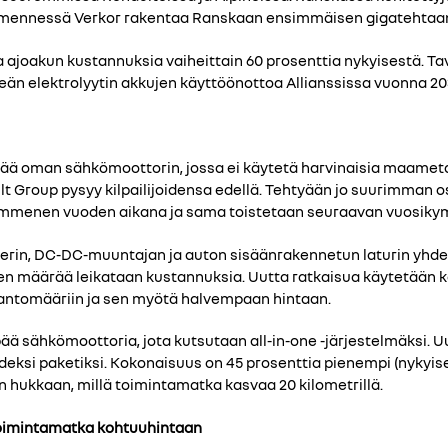
 mennessä Verkor rakentaa Ranskaan ensimmäisen gigatehtaans
oakun kustannuksia vaiheittain 60 prosenttia nykyisestä. Tavo
teän elektrolyytin akkujen käyttöönottoa Allianssissa vuonna 20
ää oman sähkömoottorin, jossa ei käytetä harvinaisia maameta
lt Group pysyy kilpailijoidensa edellä. Tehtyään jo suurimman o
ymmenen vuoden aikana ja sama toistetaan seuraavan vuosik
terin, DC-DC-muuntajan ja auton sisäänrakennetun laturin yhd
ien määrää leikataan kustannuksia. Uutta ratkaisua käytetään k
uotantomääriin ja sen myötä halvempaan hintaan.
ä sähkömoottoria, jota kutsutaan all-in-one -järjestelmäksi. 
eksi paketiksi. Kokonaisuus on 45 prosenttia pienempi (nykyise
 hukkaan, millä toimintamatka kasvaa 20 kilometrillä.
toimintamatka kohtuuhintaan