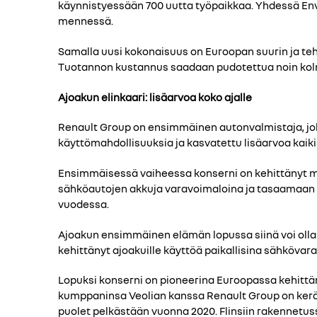
käynnistyessään 700 uutta työpaikkaa. Yhdessä En
mennessä.
Samalla uusi kokonaisuus on Euroopan suurin ja te
Tuotannon kustannus saadaan pudotettua noin kol
Ajoakun elinkaari: lisäarvoa koko ajalle
Renault Group on ensimmäinen autonvalmistaja, joka
käyttömahdollisuuksia ja kasvatettu lisäarvoa kaiki
Ensimmäisessä vaiheessa konserni on kehittänyt ma
sähköautojen akkuja varavoimaloina ja tasaamaan nii
vuodessa.
Ajoakun ensimmäinen elämän lopussa siinä voi olla jä
kehittänyt ajoakuille käyttöä paikallisina sähkövar
Lopuksi konserni on pioneerina Euroopassa kehittämä
kumppaninsa Veolian kanssa Renault Group on keränn
puolet pelkästään vuonna 2020. Flinsiin rakennetus