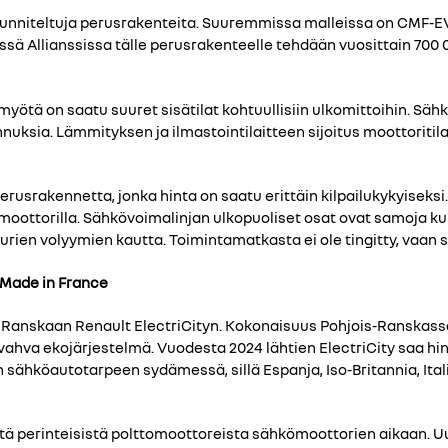
uunniteltuja perusrakenteita. Suuremmissa malleissa on CMF-EV
ä Allianssissa tälle perusrakenteelle tehdään vuosittain 700 
ka myötä on saatu suuret sisätilat kohtuullisiin ulkomittoihin.
uksia. Lämmityksen ja ilmastointilaitteen sijoitus moottorit
rakennetta, jonka hinta on saatu erittäin kilpailukykyiseksi. S
ömoottorilla. Sähkövoimalinjan ulkopuoliset osat ovat samoja k
urien volyymien kautta. Toimintamatkasta ei ole tingitty, vaan 
a Made in France
sa Ranskaan Renault ElectriCityn. Kokonaisuus Pohjois-Ranskass
n vahva ekojärjestelmä. Vuodesta 2024 lähtien ElectriCity saa hi
n sähköautotarpeen sydämessä, sillä Espanja, Iso-Britannia, Ita
stä perinteisistä polttomoottoreista sähkömoottorien aikaan. U