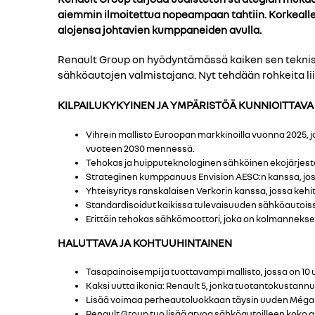
aiemmin ilmoitettua nopeampaan tahtiin. Korkeall
alojensa johtavien kumppaneiden avulla.
Renault Group on hyödyntämässä kaiken sen teknis
sähköautojen valmistajana. Nyt tehdään rohkeita liik
KILPAILUKYKYINEN JA YMPÄRISTÖÄ KUNNIOITTAVA
Vihrein mallisto Euroopan markkinoilla vuonna 2025, 
vuoteen 2030 mennessä.
Tehokas ja huipputeknologinen sähköinen ekojärjes
Strateginen kumppanuus Envision AESC:n kanssa, jo
Yhteisyritys ranskalaisen Verkorin kanssa, jossa kehi
Standardisoidut kaikissa tulevaisuuden sähköautoiss
Erittäin tehokas sähkömoottori, joka on kolmanneksen
HALUTTAVA JA KOHTUUHINTAINEN
Tasapainoisempi ja tuottavampi mallisto, jossa on 10
Kaksi uutta ikonia: Renault 5, jonka tuotantokusta
Lisää voimaa perheautoluokkaan täysin uuden Mégan
Renault Group tuo lisää arvoa sähköautoilleen koko a