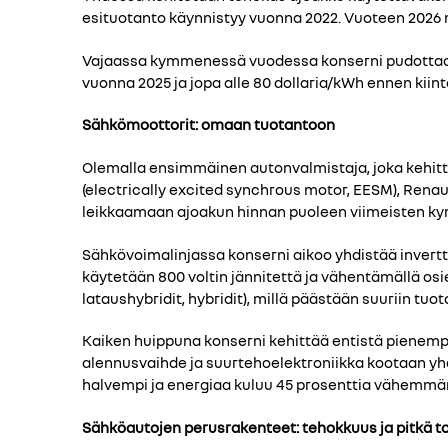
esituotanto käynnistyy vuonna 2022. Vuoteen 2026
Vajaassa kymmenessä vuodessa konserni pudottaa aj
vuonna 2025 ja jopa alle 80 dollaria/kWh ennen kiin
Sähkömoottorit: omaan tuotantoon
Olemalla ensimmäinen autonvalmistaja, joka kehitt
(electrically excited synchrous motor, EESM), Renau
leikkaamaan ajoakun hinnan puoleen viimeisten k
Sähkövoimalinjassa konserni aikoo yhdistää invert
käytetään 800 voltin jännitettä ja vähentämällä os
lataushybridit, hybridit), millä päästään suuriin t
Kaiken huippuna konserni kehittää entistä pienempä
alennusvaihde ja suurtehoelektroniikka kootaan yhd
halvempi ja energiaa kuluu 45 prosenttia vähemmän
Sähköautojen perusrakenteet: tehokkuus ja pitkä 