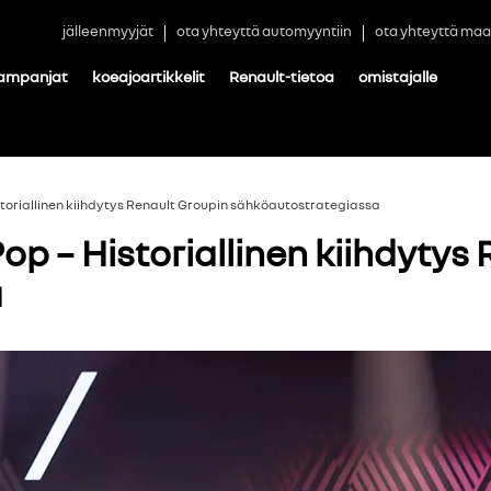
jälleenmyyjät
ota yhteyttä automyyntiin
ota yhteyttä maa
ampanjat
koeajoartikkelit
Renault-tietoa
omistajalle
toriallinen kiihdytys Renault Groupin sähköautostrategiassa
p – Historiallinen kiihdytys
a