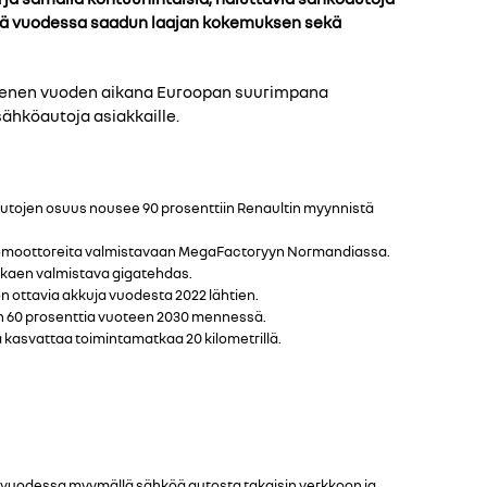
ssä vuodessa saadun laajan kokemuksen sekä
mmenen vuoden aikana Euroopan suurimpana
sähköautoja asiakkaille.
öautojen osuus nousee 90 prosenttiin Renaultin myynnistä
hkömoottoreita valmistavaan MegaFactoryyn Normandiassa.
lkaen valmistava gigatehdas.
n ottavia akkuja vuodesta 2022 lähtien.
in 60 prosenttia vuoteen 2030 mennessä.
ä kasvattaa toimintamatkaa 20 kilometrillä.
oa vuodessa myymällä sähköä autosta takaisin verkkoon ja