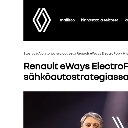
mallisto
hinnastot ja esitteet
k
Etusivu
»
Ajankohtaista uutiset
»
Renault eWays ElectroPop – His
Renault eWays ElectroPo
sähköautostrategiass