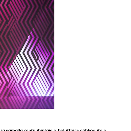
 ja samalla kohtuuhintaisia, haluttavia sähköautoja