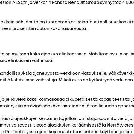
vision AESC:n ja Verkorin kanssa Renault Group synnyttää 4 5
hokkain sähköautojen tuotantoon erikoistunut teollisuuskeskit
meen prosenttiin auton kokonaisarvosta.
 on mukana koko ajoakun elinkaaressa. Mobilizen avulla on lis
ssa elinkaaren vaiheissa.
hdollisuuksia ajoneuvosta-verkkoon -lataukselle. Sähköverkko
llä kulutuksen vaihteluja. Mikäli auto on kytkettynä verkkoon 
ljellä vielä kaksi kolmasosaa alkuperäisestä kapasiteetista, jo
astoina, siirrettävinä sähkövarastoina sekä teollisuuden genera
ssä ajoakkujen keräämistä, jolloin omistaja saa siitä vielä jär
yt valtavasti tietoa ajoakkujen keräämisestä ja kierrätyksestä
sa Re-Factoryssa ajoakkuja muutetaan uuteen käyttöön ja kierrä