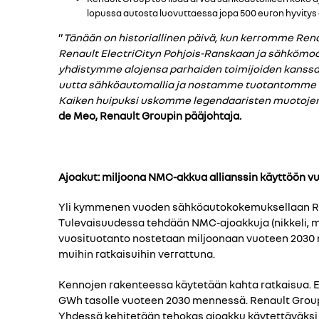
lopussa autosta luovuttaessa jopa 500 euron hyvitys
”
Tänään on historiallinen päivä, kun kerromme Re
Renault ElectriCityn Pohjois-Ranskaan ja sähköm
yhdistymme alojensa parhaiden toimijoiden kanssa
uutta sähköautomallia ja nostamme tuotantomme milj
Kaiken huipuksi uskomme legendaaristen muotojen, 
de Meo, Renault Groupin pääjohtaja.
Ajoakut: miljoona NMC-akkua allianssin käyttöön 
Yli kymmenen vuoden sähköautokokemuksellaan Rena
Tulevaisuudessa tehdään NMC-ajoakkuja (nikkeli, man
vuosituotanto nostetaan miljoonaan vuoteen 2030 m
muihin ratkaisuihin verrattuna.
Kennojen rakenteessa käytetään kahta ratkaisua. E
GWh tasolle vuoteen 2030 mennessä. Renault Group 
Yhdessä kehitetään tehokas ajoakku käytettäväksi 