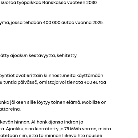
00 suoraa työpaikkaa Ranskassa vuoteen 2030
tymä, jossa tehdään 400 000 autoa vuonna 2025.
ätty ajoakun kestävyyttä, kehitetty
yhtiöt ovat erittäin kiinnostuneita käyttämään
8 tuntia päivässä, omistaja voi tienata 400 euroa
nka jälkeen sille löytyy toinen elämä. Mobilize on
attoreina.
kevän hinnan. Alihankkijansa Indran ja
. Ajoakkuja on kierrätetty jo 75 MWh verran, mistä
tetään niin, että toiminnan liikevaihto nousee