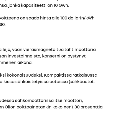
a, jonka kapasiteetti on 10 Gwh.
itteena on saada hinta alle 100 dollarin/kWh
30.
lleja, vaan vierasmagnetoitua tahtimoottoria
san investoinneista, konserni on pystynyt
ymmenen aikana.
eksi kokonaisuudeksi. Kompaktissa ratkaisussa
aikissa sähköistetyissä autoissa (sähköautot,
Uudessa sähkömoottorissa itse moottori,
n Clion polttoainetankin kokoinen), 30 prosenttia