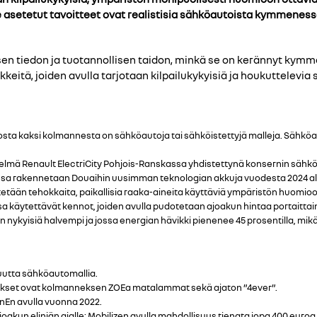
e asetetut tavoitteet ovat realistisia sähköautoista kymmene
en tiedon ja tuotannollisen taidon, minkä se on kerännyt ky
keitä, joiden avulla tarjotaan kilpailukykyisiä ja houkuttelevia 
josta kaksi kolmannesta on sähköautoja tai sähköistettyjä malleja. Sähk
telmä Renault ElectriCity Pohjois-Ranskassa yhdistettynä konsernin sä
ssa rakennetaan Douaihin uusimman teknologian akkuja vuodesta 2024 a
tetään tehokkaita, paikallisia raaka-aineita käyttäviä ympäristön huomioo
a käytettävät kennot, joiden avulla pudotetaan ajoakun hintaa portaitta
 nykyisiä halvempi ja jossa energian hävikki pienenee 45 prosentilla, mik
 uutta sähköautomallia.
nnukset ovat kolmanneksen ZOEa matalammat sekä ajaton ”4ever”.
En avulla vuonna 2022.
joakun eliniän ajalle: Mobilizen avulla mahdollisuus tienata jopa 400 eur