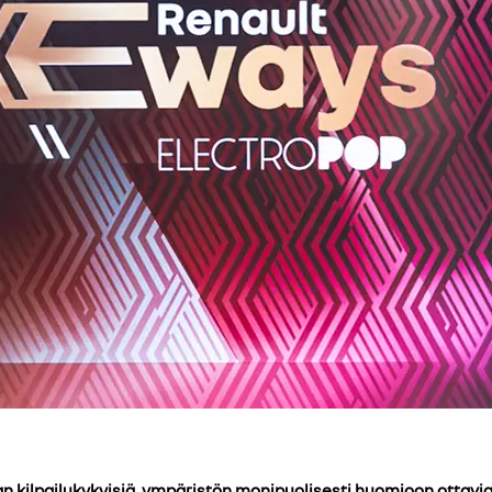
 kilpailukykyisiä, ympäristön monipuolisesti huomioon ottavia