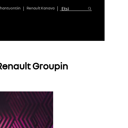
hantuontiin
Renault Kanava
 Renault Groupin