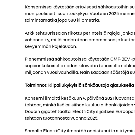
Konsernissa käytetään erityisesti sähköautoihin s
monipuolisesti suorituskykyä. Vuoteen 2025 menness
toimintamatka jopa 580 kilometriä.
Arkkitehtuurissa on rikottu perinteisiä rajoja, jon
vähennetty, millä pudotetaan omamassaa ja kustann
kevyemmän kojelaudan.
Pienemmissä sähköautoissa käytetään CMF-BEV -perus
sopivankokoisella sadan kilowatin tehoisella sähk
miljoonan vuosivauhdilla. Näin saadaan säästöjä su
Toiminnot: Kilpailukykyisiä sähköautoja ajatuksell
Konserni ilmoitti kesäkuun 9. päivänä 2021 luovan
tehtaat, minkä lisäksi siihen kuuluu alihankkijoide
Douain gigatehtaalta. ElectriCity sijaitsee Euroopa
tehtaan tuotannosta vuonna 2025.
Samalla ElectriCity ilmentää onnistunutta siirtymi