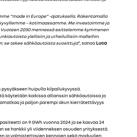
mme ”made in Europe” -ajatuksella. Rakentamalla
lukyvyllemme – kotimaassamme. Me investoimme ja
kor. Vuoteen 2030 mennessä esittelemme kymmenen
toista ylellisiin ja urheilullisiin malleihin.
: se tekee sähköautoista suosittuja
”, sanoo
Luca
ysyäkseen huipulla kilpailukyvyssä.
tä käytetään kaikissa allianssin sähköautoissa ja
amatkaa ja paljon parempi akun kierrätettävyys
asiteetti on 9 GWh vuonna 2024 ja se kasvaa 24
 se hankkii yli viidenneksen osuuden yrityksestä.
en ja valmistettavien kennojen sekä moduulien