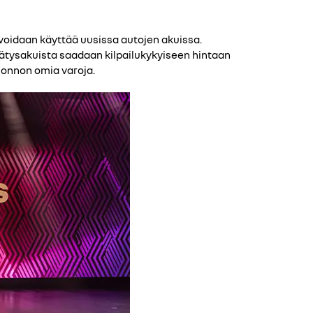
ä voidaan käyttää uusissa autojen akuissa.
ätysakuista saadaan kilpailukykyiseen hintaan
luonnon omia varoja.