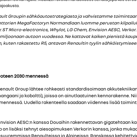
 ajoakusta.
nault Groupin sähköautostrategiasta ja vahvistamme toimintaa
oottorien MegaFactoryn Normandiaan luomme perustan kilpai
: ST Micro-electronics, Whylot, LG Chem, Envision AESC, Ver
oonaan autoon vuodessa. Ne kattavat kaiken pienistä kaupunkiau
kuten rakastettu R5, antavan Renaultin tyylin sähköistymiseen
vuoteen 2030 mennessä
ult Group lähtee rohkeasti standardisoimaan akkutekniikan p
gaani ja koboltti), joissa on ainutlaatuinen kennorakenne. Nii
ennessä. Uudella rakenteella saadaan viidennes lisää toimint
nvision AESC:n kanssa Douaihin rakennettavan gigatehtaan kap
on lisäksi tehnyt aiesopimuksen Verkorin kanssa, jonka mukaan
suuremmissa Renaulteissa ja Alpineissa. Ranskassa kehitettyj