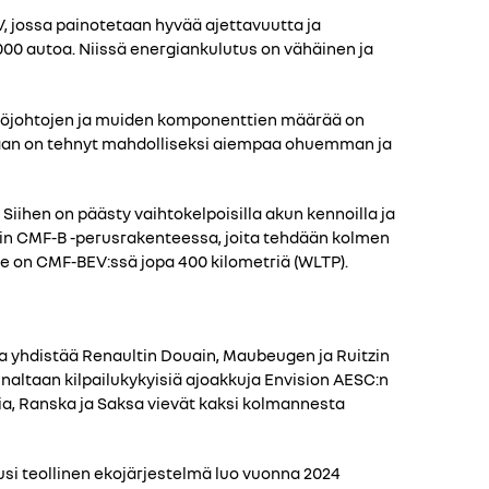
, jossa painotetaan hyvää ajettavuutta ja
000 autoa. Niissä energiankulutus on vähäinen ja
 Sähköjohtojen ja muiden komponenttien määrää on
ilaan on tehnyt mahdolliseksi aiempaa ohuemman ja
iihen on päästy vaihtokelpoisilla akun kennoilla ja
uin CMF-B -perusrakenteessa, joita tehdään kolmen
se on CMF-BEV:ssä jopa 400 kilometriä (WLTP).
a yhdistää Renaultin Douain, Maubeugen ja Ruitzin
nnaltaan kilpailukykyisiä ajoakkuja Envision AESC:n
lia, Ranska ja Saksa vievät kaksi kolmannesta
usi teollinen ekojärjestelmä luo vuonna 2024