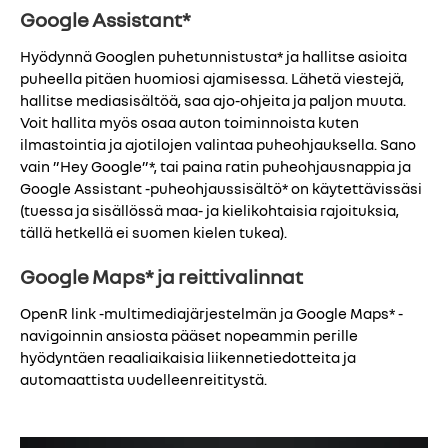
Google Assistant*
Hyödynnä Googlen puhetunnistusta* ja hallitse asioita
puheella pitäen huomiosi ajamisessa. Lähetä viestejä,
hallitse mediasisältöä, saa ajo-ohjeita ja paljon muuta.
Voit hallita myös osaa auton toiminnoista kuten
ilmastointia ja ajotilojen valintaa puheohjauksella. Sano
vain ”Hey Google”*, tai paina ratin puheohjausnappia ja
Google Assistant -puheohjaussisältö* on käytettävissäsi
(tuessa ja sisällössä maa- ja kielikohtaisia rajoituksia,
tällä hetkellä ei suomen kielen tukea).
Google Maps* ja reittivalinnat
OpenR link -multimediajärjestelmän ja Google Maps* -
navigoinnin ansiosta pääset nopeammin perille
hyödyntäen reaaliaikaisia liikennetiedotteita ja
automaattista uudelleenreititystä.