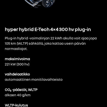
hyper hybrid E-Tech 4×4 300 hv plug-in
Plug-in hybrid -voimalinjan 22 kWh akulla voit ajaa jopa
105 km (WLTP) sähköllä, joka kattaa usein päivän
normaaliajot.
maksimivoima
221 kW (300 hv)
vaihdelaatikko
automaattinen monitilavaihteisto
CO₂ -päästöt, WLTP
alkaen 40 g/km
WLTP-kulutus