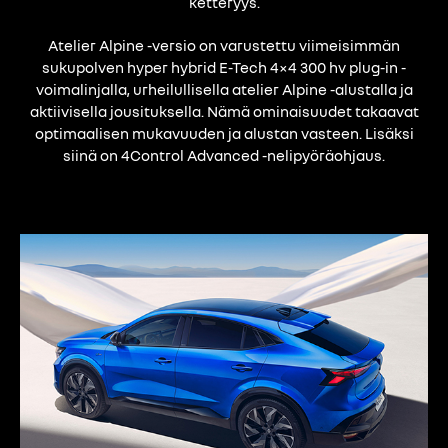
ketteryys.
Atelier Alpine -versio on varustettu viimeisimmän
sukupolven hyper hybrid E-Tech 4×4 300 hv plug-in -
voimalinjalla, urheilullisella atelier Alpine -alustalla ja
aktiivisella jousituksella. Nämä ominaisuudet takaavat
optimaalisen mukavuuden ja alustan vasteen. Lisäksi
siinä on 4Control Advanced -nelipyöräohjaus.