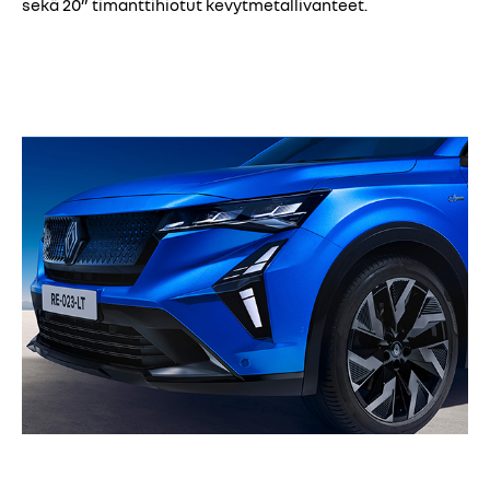
sekä 20” timanttihiotut kevytmetallivanteet.