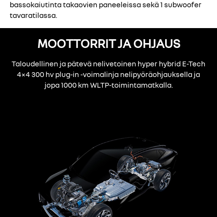
bassokaiutinta takaovien paneeleissa sekä 1 subwoofer
tavaratilassa.
MOOTTORRIT JA OHJAUS
Taloudellinen ja pätevä nelivetoinen hyper hybrid E-Tech
4×4 300 hv plug-in -voimalinja nelipyöräohjauksella ja
jopa 1000 km WLTP-toimintamatkalla.