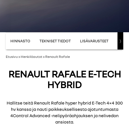
HINNASTO
TEKNISET TIEDOT
LISÄVARUSTEET
E-TE
〉
Etusivu
»
Henkilöautot
»
Renault Rafale
RENAULT RAFALE E-TECH
HYBRID
Hallitse teitä Renault Rafale hyper hybrid E-Tech 4×4 300
hv kanssa ja nauti poikkeuksellisesta ajotuntumasta
4Control Advanced -nelipyöräohjauksen ja nelivedon
ansiosta.