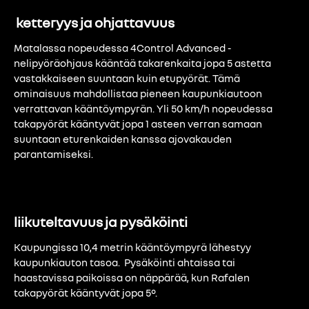
ketteryys ja ohjattavuus
Matalassa nopeudessa 4Control Advanced -
nelipyöräohjaus kääntää takarenkaita jopa 5 astetta
vastakkaiseen suuntaan kuin etupyörät. Tämä
ominaisuus mahdollistaa pieneen kaupunkiautoon
verrattavan kääntöympyrän. Yli 50 km/h nopeudessa
takapyörät kääntyvät jopa 1 asteen verran samaan
suuntaan eturenkaiden kanssa ajovakauden
parantamiseksi.
liikuteltavuus ja pysäköinti
Kaupungissa 10,4 metrin kääntöympyrä lähestyy
kaupunkiauton tasoa. Pysäköinti ahtaissa tai
haastavissa paikoissa on näppärää, kun Rafalen
takapyörät kääntyvät jopa 5°.