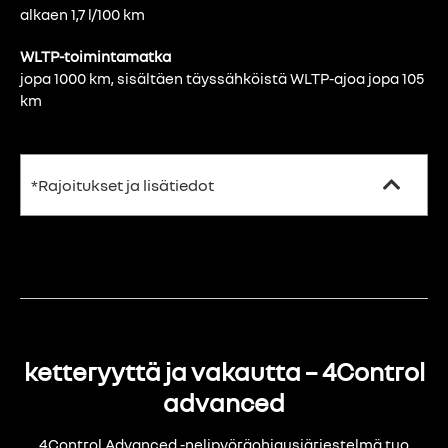
alkaen 1,7 l/100 km
WLTP-toimintamatka
jopa 1000 km, sisältäen täyssähköistä WLTP-ajoa jopa 105
km
*Rajoitukset ja lisätiedot
ketteryyttä ja vakautta – 4Control
advanced
4Control Advanced -nelipyöräohjausjärjestelmä tuo