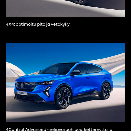
4X4: optimoitu pito ja vetokyky
4Control Advanced -nelipyöräohjaus: ketteryyttä ja