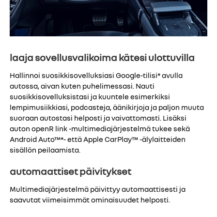
laaja sovellusvalikoima kätesi ulottuvilla
Hallinnoi suosikkisovelluksiasi Google-tilisi* avulla
autossa, aivan kuten puhelimessasi. Nauti
suosikkisovelluksistasi ja kuuntele esimerkiksi
lempimusiikkiasi, podcasteja, äänikirjoja ja paljon muuta
suoraan autostasi helposti ja vaivattomasti. Lisäksi
auton openR link -multimediajärjestelmä tukee sekä
Android Auto™*- että Apple CarPlay™ -älylaitteiden
sisällön peilaamista.
automaattiset päivitykset
Multimediajärjestelmä päivittyy automaattisesti ja
saavutat viimeisimmät ominaisuudet helposti.