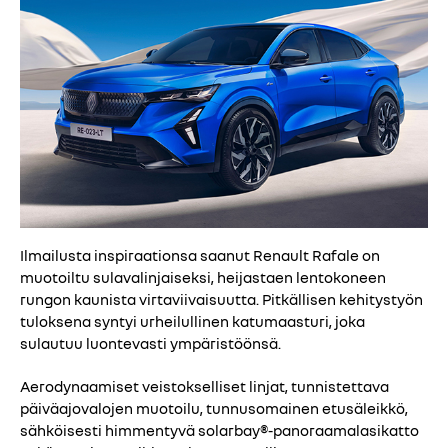
Ilmailusta inspiraationsa saanut Renault Rafale on
muotoiltu sulavalinjaiseksi, heijastaen lentokoneen
rungon kaunista virtaviivaisuutta. Pitkällisen kehitystyön
tuloksena syntyi urheilullinen katumaasturi, joka
sulautuu luontevasti ympäristöönsä.
Aerodynaamiset veistokselliset linjat, tunnistettava
päiväajovalojen muotoilu, tunnusomainen etusäleikkö,
sähköisesti himmentyvä solarbay®-panoraamalasikatto