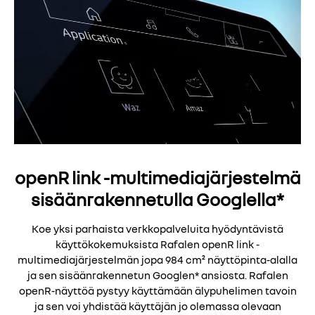
openR link -multimediajärjestelmä
sisäänrakennetulla Googlella*
Koe yksi parhaista verkkopalveluita hyödyntävistä
käyttökokemuksista Rafalen openR link -
multimediajärjestelmän jopa 984 cm² näyttöpinta-alalla
ja sen sisäänrakennetun Googlen* ansiosta. Rafalen
openR-näyttöä pystyy käyttämään älypuhelimen tavoin
ja sen voi yhdistää käyttäjän jo olemassa olevaan