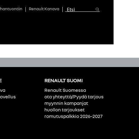
hantuontiin
Renault Kanava
E
RENAULT SUOMI
ava
Renault Suomessa
ovellus
ota yhteyttä/Pyydä tarjous
myynnin kampanjat
huollon tarjoukset
romutuspalkkio 2026–2027