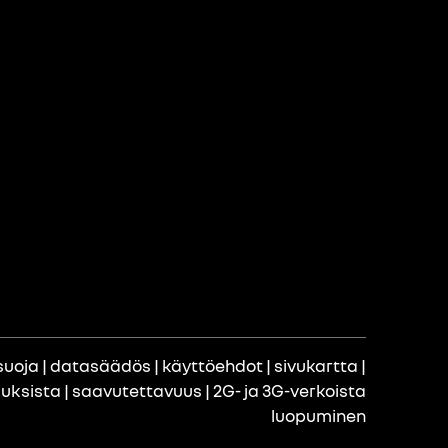
suoja
|
datasäädös
|
käyttöehdot
|
sivukartta
|
uuksista
|
saavutettavuus
|
2G- ja 3G-verkoista
luopuminen