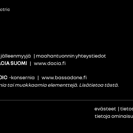
ctric
i jälleenmyyjä
|
maahantuonnin yhteystiedot
CIA SUOMI
|
www.dacia.fi
DIC
-konsernia
|
www.bassadone.fi
amia tai muokkaamia elementtejä.
Lisätietoa tästä
.
evästeet
|
tieto
tietoja ominais