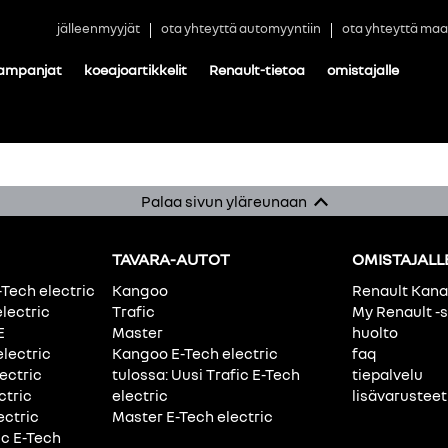
jälleenmyyjät
ota yhteyttä automyyntiin
ota yhteyttä maa
ampanjat
koeajoartikkelit
Renault-tietoa
omistajalle
Palaa sivun yläreunaan
TAVARA-AUTOT
OMISTAJALL
-Tech electric
Kangoo
Renault Kan
electric
Trafic
My Renault -s
E
Master
huolto
electric
Kangoo E-Tech electric
faq
ectric
tulossa: Uusi Trafic E-Tech
tiepalvelu
ctric
electric
lisävarusteet
ectric
Master E-Tech electric
ic E-Tech