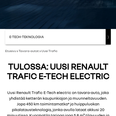
E-TECH-TEKNOLOGIA
〉
Etusivu
»
Tavara-autot
»
Uusi Trafic
TULOSSA: UUSI RENAULT
TRAFIC E-TECH ELECTRIC
Uusi Renault Trafic E-Tech electric on tavara-auto, joka
yhdistää ketterän kaupunkiajon ja muunneltavuuden.
Jopa 450 km toimintamatka* ja huippuluokan
pikalatausteknologia, jonka avulla lataat akkusi 20
minuutissa. Kuormatila tarjoaa jopa 5,8 m³ tilavuuden ja