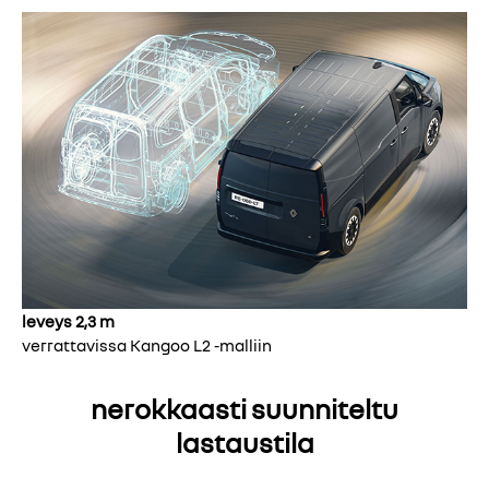
leveys 2,3 m
verrattavissa Kangoo L2 -malliin
nerokkaasti suunniteltu
lastaustila