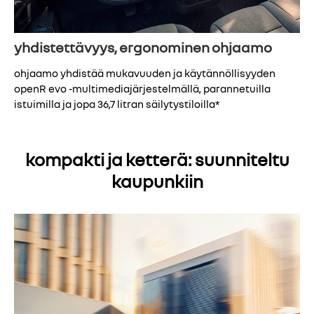
yhdistettävyys, ergonominen ohjaamo
ohjaamo yhdistää mukavuuden ja käytännöllisyyden
openR evo -multimediajärjestelmällä, parannetuilla
istuimilla ja jopa 36,7 litran säilytystiloilla*
kompakti ja ketterä: suunniteltu
kaupunkiin