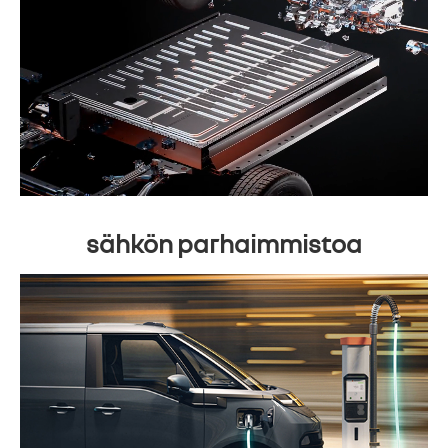
sähkön parhaimmistoa