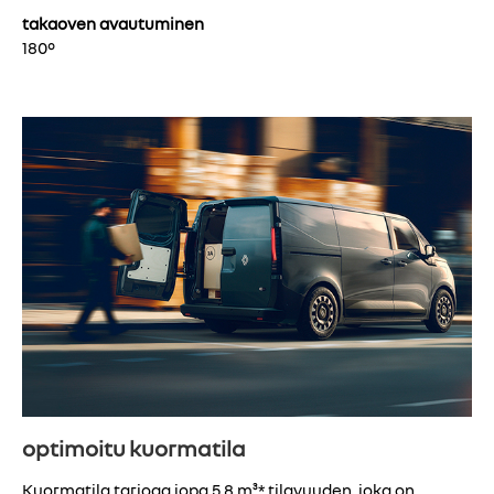
takaoven avautuminen
180°
optimoitu kuormatila
Kuormatila tarjoaa jopa 5,8 m³* tilavuuden, joka on