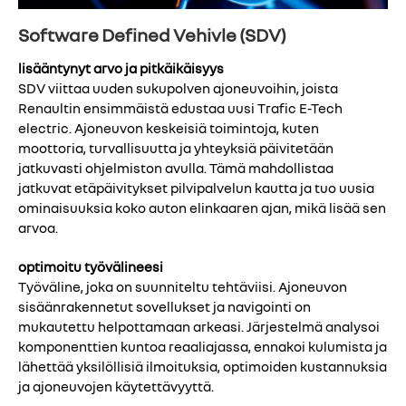
Software Defined Vehivle (SDV)
lisääntynyt arvo ja pitkäikäisyys
SDV viittaa uuden sukupolven ajoneuvoihin, joista
Renaultin ensimmäistä edustaa uusi Trafic E-Tech
electric. Ajoneuvon keskeisiä toimintoja, kuten
moottoria, turvallisuutta ja yhteyksiä päivitetään
jatkuvasti ohjelmiston avulla. Tämä mahdollistaa
jatkuvat etäpäivitykset pilvipalvelun kautta ja tuo uusia
ominaisuuksia koko auton elinkaaren ajan, mikä lisää sen
arvoa.
optimoitu työvälineesi
Työväline, joka on suunniteltu tehtäviisi. Ajoneuvon
sisäänrakennetut sovellukset ja navigointi on
mukautettu helpottamaan arkeasi. Järjestelmä analysoi
komponenttien kuntoa reaaliajassa, ennakoi kulumista ja
lähettää yksilöllisiä ilmoituksia, optimoiden kustannuksia
ja ajoneuvojen käytettävyyttä.