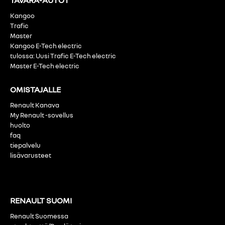
Kangoo
Trafic
Master
Kangoo E-Tech electric
tulossa: Uusi Trafic E-Tech electric
Master E-Tech electric
OMISTAJALLE
Renault Kanava
My Renault -sovellus
huolto
faq
tiepalvelu
lisävarusteet
RENAULT SUOMI
Renault Suomessa