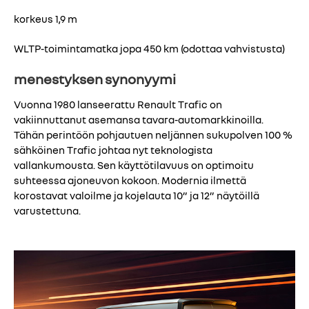
korkeus 1,9 m
WLTP-toimintamatka jopa 450 km (odottaa vahvistusta)
menestyksen synonyymi
Vuonna 1980 lanseerattu Renault Trafic on
vakiinnuttanut asemansa tavara-automarkkinoilla.
Tähän perintöön pohjautuen neljännen sukupolven 100 %
sähköinen Trafic johtaa nyt teknologista
vallankumousta. Sen käyttötilavuus on optimoitu
suhteessa ajoneuvon kokoon. Modernia ilmettä
korostavat valoilme ja kojelauta 10” ja 12” näytöillä
varustettuna.