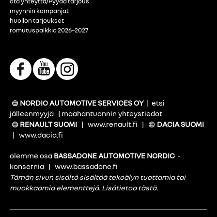
ota yhteyttä/Pyydä tarjous
myynnin kampanjat
huollon tarjoukset
romutuspalkkio 2026–2027
NORDIC AUTOMOTIVE SERVICES OY
|
etsi
jälleenmyyjä
|
maahantuonnin yhteystiedot
RENAULT SUOMI
|
www.renault.fi
|
DACIA SUOMI
|
www.dacia.fi
olemme osa
BASSADONE AUTOMOTIVE NORDIC
-
konsernia
|
www.bassadone.fi
Tämän sivun sisältö sisältää tekoälyn tuottamia tai
muokkaamia elementtejä.
Lisätietoa tästä
.