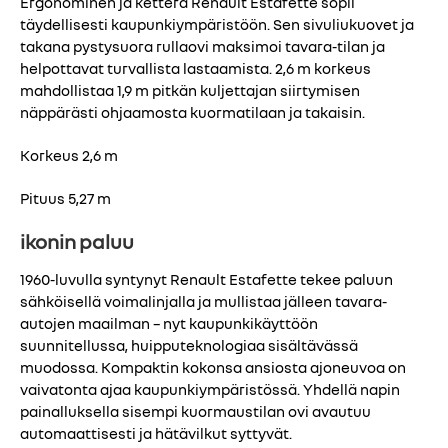
Ergonominen ja ketterä Renault Estafette sopii
täydellisesti kaupunkiympäristöön. Sen sivuliukuovet ja
takana pystysuora rullaovi maksimoi tavara-tilan ja
helpottavat turvallista lastaamista. 2,6 m korkeus
mahdollistaa 1,9 m pitkän kuljettajan siirtymisen
näppärästi ohjaamosta kuormatilaan ja takaisin.
Korkeus 2,6 m
Pituus 5,27 m
ikonin paluu
1960-luvulla syntynyt Renault Estafette tekee paluun
sähköisellä voimalinjalla ja mullistaa jälleen tavara-
autojen maailman – nyt kaupunkikäyttöön
suunnitellussa, huipputeknologiaa sisältävässä
muodossa. Kompaktin kokonsa ansiosta ajoneuvoa on
vaivatonta ajaa kaupunkiympäristössä. Yhdellä napin
painalluksella sisempi kuormaustilan ovi avautuu
automaattisesti ja hätävilkut syttyvät.