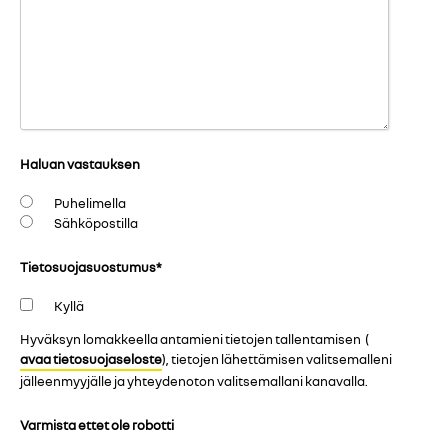
Haluan vastauksen
Puhelimella
Sähköpostilla
Tietosuojasuostumus
*
Kyllä
Hyväksyn lomakkeella antamieni tietojen tallentamisen (
avaa tietosuojaseloste
), tietojen lähettämisen valitsemalleni
jälleenmyyjälle ja yhteydenoton valitsemallani kanavalla.
Varmista ettet ole robotti