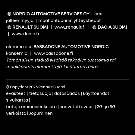
NORDIC AUTOMOTIVE SERVICES OY
|
etsi
jälleenmyyjä
|
maahantuonnin yhteystiedot
RENAULT SUOMI
|
www.renault.fi
|
DACIA SUOMI
|
www.dacia.fi
olemme osa
BASSADONE AUTOMOTIVE NORDIC
-
konsernia
|
www.bassadone.fi
Tämän sivun sisältö sisältää tekoälyn tuottamia tai
muokkaamia elementtejä.
Lisätietoa tästä
.
© Copyright 2026 Renault Suomi
evästeet
|
tietosuoja
|
datasäädös
|
käyttöehdot
|
sivukartta
|
tietoja ominaisuuksista
|
saavutettavuus
|
2G- ja 3G-
verkoista luopuminen