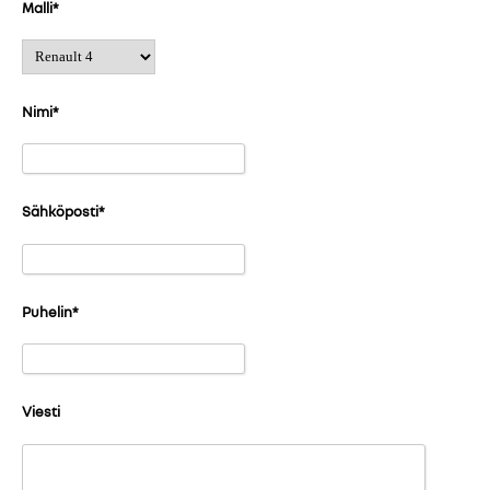
Malli
*
Nimi
*
Sähköposti
*
Puhelin
*
Viesti