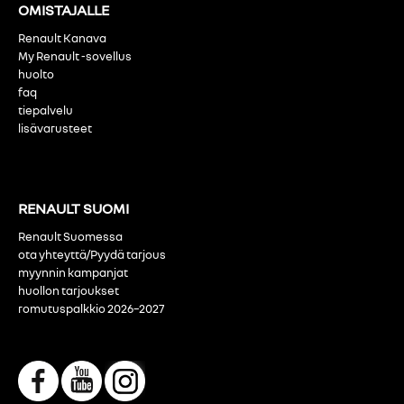
OMISTAJALLE
Renault Kanava
My Renault -sovellus
huolto
faq
tiepalvelu
lisävarusteet
RENAULT SUOMI
Renault Suomessa
ota yhteyttä/Pyydä tarjous
myynnin kampanjat
huollon tarjoukset
romutuspalkkio 2026–2027