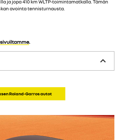
illa ja jopa 410 km WLTP-toimintamatkalla. Tämän
skan avointa tennisturnausta.
sivuiltamme
.
ksen Roland-Garros autot