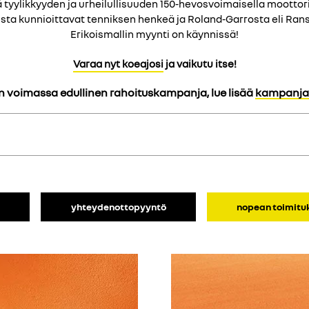
ä tyylikkyyden ja urheilullisuuden 150-hevosvoimaisella moottor
susta kunnioittavat tenniksen henkeä ja Roland-Garrosta eli Ran
Erikoismallin myynti on käynnissä!
Varaa nyt koeajosi
ja vaikutu itse!
n voimassa edullinen rahoituskampanja, lue lisää
kampanja
a
yhteydenottopyyntö
nopean toimitu