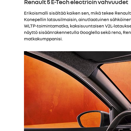
Renault 5 E-Tech electricin vahvuudet
Erikoismalli sisältää kaiken sen, mikä tekee Renault
Konepellin latausilmaisin, ainutlaatuinen sähköinen
WLTP-toimintamatka, kaksisuuntaisen V2L-lataukse
näyttö sisäänrakennetulla Googlella sekä reno, Rena
matkakumppanisi.