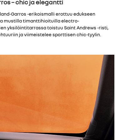
os – chic ja elegantti
oland-Garros -erikoismalli erottuu edukseen
a mustilla timanttihioituilla electro-
en yksilöintitarrassa toistuu Saint Andrews -risti,
ehtuuriin ja viimeistelee sporttisen chic-tyylin.