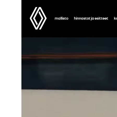
mallisto
hinnastot ja esitteet
k