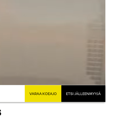
VARAA KOEAJO
ETSI JÄLLEENMYYJÄ
S