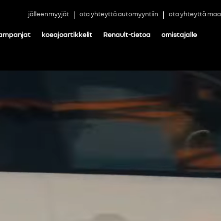
jälleenmyyjät
ota yhteyttä automyyntiin
ota yhteyttä maa
ampanjat
koeajoartikkelit
Renault-tietoa
omistajalle