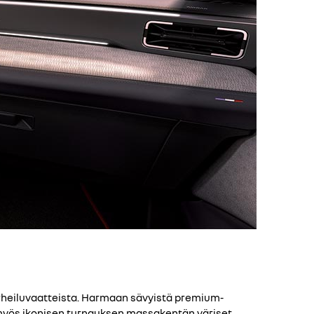
 urheiluvaatteista. Harmaan sävyistä premium-
t myös ikonisen turnauksen massakentän väriset