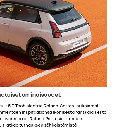
laatuiset ominaisuudet
ault 5 E-Tech electric Roland-Garros -erikoismalli
ammentaen inspiraationsa ikonisesta ranskalaisesta
n avoimien eli Roland-Garrosin premium-
t jatkaa turnauksen sähköistämistä.