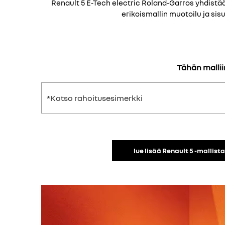
Renault 5 E-Tech electric Roland-Garros yhdistä
erikoismallin muotoilu ja si
Tähän mallii
*Katso rahoitusesimerkki
lue lisää Renault 5 -mallist