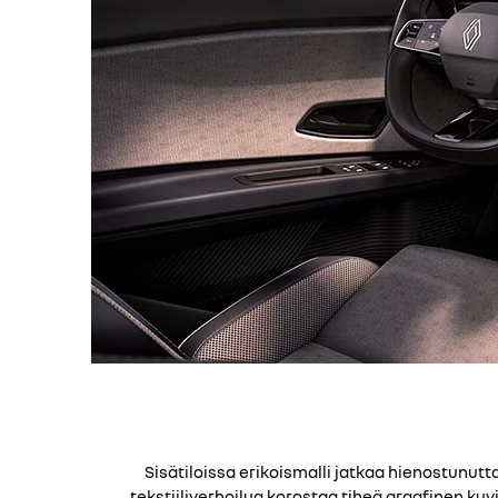
Sisätiloissa erikoismalli jatkaa hienostunut
tekstiiliverhoilua korostaa tiheä graafinen k