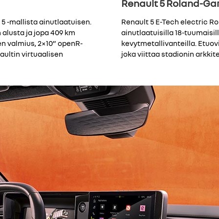
Renault 5 Roland-Garr
 5 -mallista ainutlaatuisen.
Renault 5 E-Tech electric R
 alusta ja jopa 409 km
ainutlaatuisilla 18-tuumaisill
n valmius, 2×10” openR-
kevytmetallivanteilla. Etuovi
ultin virtuaalisen
joka viittaa stadionin arkkit