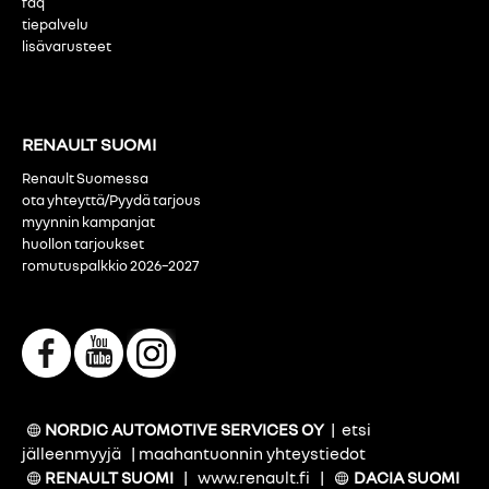
faq
tiepalvelu
lisävarusteet
RENAULT SUOMI
Renault Suomessa
ota yhteyttä/Pyydä tarjous
myynnin kampanjat
huollon tarjoukset
romutuspalkkio 2026–2027
NORDIC AUTOMOTIVE SERVICES OY
|
etsi
jälleenmyyjä
|
maahantuonnin yhteystiedot
RENAULT SUOMI
|
www.renault.fi
|
DACIA SUOMI