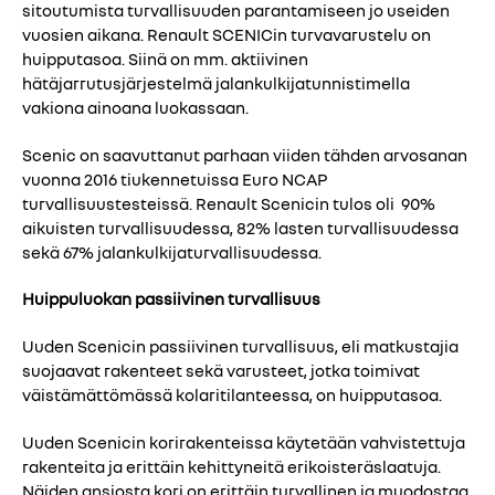
sitoutumista turvallisuuden parantamiseen jo useiden
vuosien aikana. Renault SCENICin turvavarustelu on
huipputasoa. Siinä on mm. aktiivinen
hätäjarrutusjärjestelmä jalankulkijatunnistimella
vakiona ainoana luokassaan.
Scenic on saavuttanut parhaan viiden tähden arvosanan
vuonna 2016 tiukennetuissa Euro NCAP
turvallisuustesteissä. Renault Scenicin tulos oli 90%
aikuisten turvallisuudessa, 82% lasten turvallisuudessa
sekä 67% jalankulkijaturvallisuudessa.
Huippuluokan passiivinen turvallisuus
Uuden Scenicin passiivinen turvallisuus, eli matkustajia
suojaavat rakenteet sekä varusteet, jotka toimivat
väistämättömässä kolaritilanteessa, on huipputasoa.
Uuden Scenicin korirakenteissa käytetään vahvistettuja
rakenteita ja erittäin kehittyneitä erikoisteräslaatuja.
Näiden ansiosta kori on erittäin turvallinen ja muodostaa