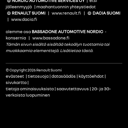
NORDIC AUTOMOTIVE SERVICES OY
|
etsi
jälleenmyyjä
|
maahantuonnin yhteystiedot
RENAULT SUOMI
|
www.renault.fi
|
DACIA SUOMI
|
www.dacia.fi
olemme osa
BASSADONE AUTOMOTIVE NORDIC
-
konsernia
|
www.bassadone.fi
Tämän sivun sisältö sisältää tekoälyn tuottamia tai
muokkaamia elementtejä.
Lisätietoa tästä
.
© Copyright 2026 Renault Suomi
evästeet
|
tietosuoja
|
datasäädös
|
käyttöehdot
|
sivukartta
|
tietoja ominaisuuksista
|
saavutettavuus
|
2G- ja 3G-
verkoista luopuminen