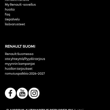
My Renault -sovellus
huolto
faq
tiepalvelu
lisävarusteet
RENAULT SUOMI
Renault Suomessa
ota yhteyttä/Pyydä tarjous
myynnin kampanjat
huollon tarjoukset
romutuspalkkio 2026–2027