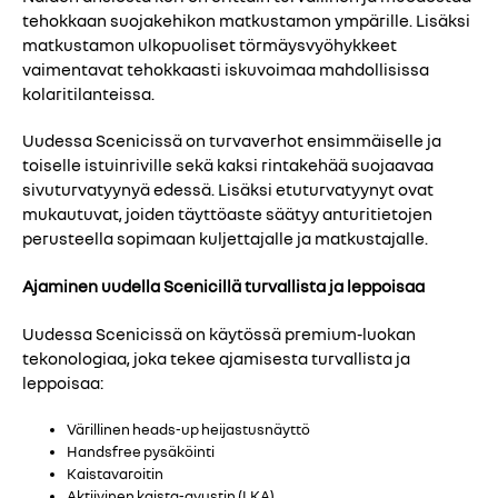
tehokkaan suojakehikon matkustamon ympärille. Lisäksi
matkustamon ulkopuoliset törmäysvyöhykkeet
vaimentavat tehokkaasti iskuvoimaa mahdollisissa
kolaritilanteissa.
Uudessa Scenicissä on turvaverhot ensimmäiselle ja
toiselle istuinriville sekä kaksi rintakehää suojaavaa
sivuturvatyynyä edessä. Lisäksi etuturvatyynyt ovat
mukautuvat, joiden täyttöaste säätyy anturitietojen
perusteella sopimaan kuljettajalle ja matkustajalle.
Ajaminen uudella Scenicillä turvallista ja leppoisaa
Uudessa Scenicissä on käytössä premium-luokan
tekonologiaa, joka tekee ajamisesta turvallista ja
leppoisaa:
Värillinen heads-up heijastusnäyttö
Handsfree pysäköinti
Kaistavaroitin
Aktiivinen kaista-avustin (LKA)