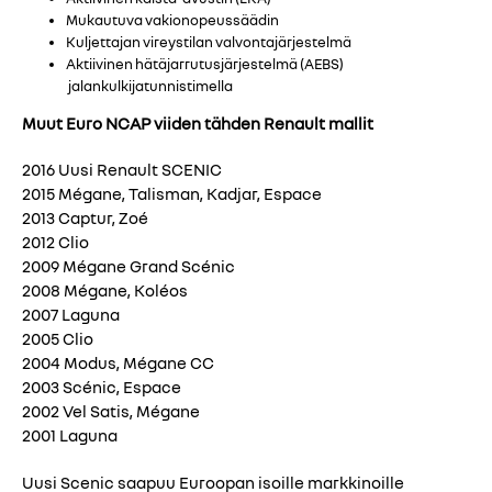
Mukautuva vakionopeussäädin
Kuljettajan vireystilan valvontajärjestelmä
Aktiivinen hätäjarrutusjärjestelmä (AEBS)
jalankulkijatunnistimella
Muut Euro NCAP viiden tähden Renault mallit
2016 Uusi Renault SCENIC
2015 Mégane, Talisman, Kadjar, Espace
2013 Captur, Zoé
2012 Clio
2009 Mégane Grand Scénic
2008 Mégane, Koléos
2007 Laguna
2005 Clio
2004 Modus, Mégane CC
2003 Scénic, Espace
2002 Vel Satis, Mégane
2001 Laguna
Uusi Scenic saapuu Euroopan isoille markkinoille