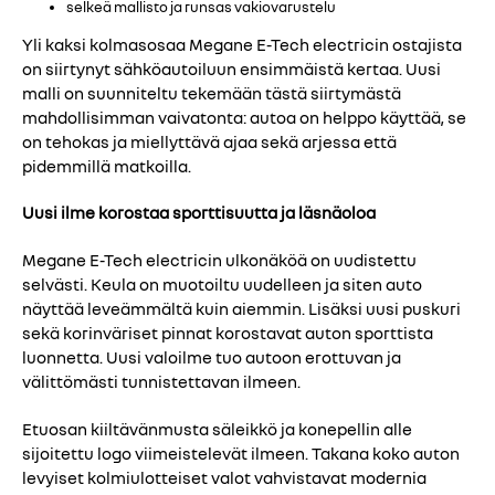
selkeä mallisto ja runsas vakiovarustelu
Yli kaksi kolmasosaa Megane E-Tech electricin ostajista
on siirtynyt sähköautoiluun ensimmäistä kertaa. Uusi
malli on suunniteltu tekemään tästä siirtymästä
mahdollisimman vaivatonta: autoa on helppo käyttää, se
on tehokas ja miellyttävä ajaa sekä arjessa että
pidemmillä matkoilla.
Uusi ilme korostaa sporttisuutta ja läsnäoloa
Megane E-Tech electricin ulkonäköä on uudistettu
selvästi. Keula on muotoiltu uudelleen ja siten auto
näyttää leveämmältä kuin aiemmin. Lisäksi uusi puskuri
sekä korinväriset pinnat korostavat auton sporttista
luonnetta. Uusi valoilme tuo autoon erottuvan ja
välittömästi tunnistettavan ilmeen.
Etuosan kiiltävänmusta säleikkö ja konepellin alle
sijoitettu logo viimeistelevät ilmeen. Takana koko auton
levyiset kolmiulotteiset valot vahvistavat modernia