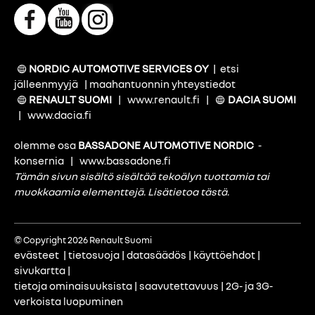
NORDIC AUTOMOTIVE SERVICES OY
|
etsi
jälleenmyyjä
|
maahantuonnin yhteystiedot
RENAULT SUOMI
|
www.renault.fi
|
DACIA SUOMI
|
www.dacia.fi
olemme osa
BASSADONE AUTOMOTIVE NORDIC
-
konsernia
|
www.bassadone.fi
Tämän sivun sisältö sisältää tekoälyn tuottamia tai
muokkaamia elementtejä.
Lisätietoa tästä
.
© Copyright 2026 Renault Suomi
evästeet
|
tietosuoja
|
datasäädös
|
käyttöehdot
|
sivukartta
|
tietoja ominaisuuksista
|
saavutettavuus
|
2G- ja 3G-
verkoista luopuminen