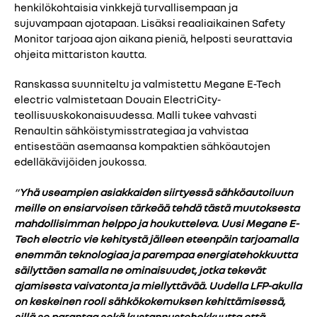
henkilökohtaisia vinkkejä turvallisempaan ja
sujuvampaan ajotapaan. Lisäksi reaaliaikainen Safety
Monitor tarjoaa ajon aikana pieniä, helposti seurattavia
ohjeita mittariston kautta.
Ranskassa suunniteltu ja valmistettu Megane E-Tech
electric valmistetaan Douain ElectriCity-
teollisuuskokonaisuudessa. Malli tukee vahvasti
Renaultin sähköistymisstrategiaa ja vahvistaa
entisestään asemaansa kompaktien sähköautojen
edelläkävijöiden joukossa.
”
Yhä useampien asiakkaiden siirtyessä sähköautoiluun
meille on ensiarvoisen tärkeää tehdä tästä muutoksesta
mahdollisimman helppo ja houkutteleva. Uusi Megane E-
Tech electric vie kehitystä jälleen eteenpäin tarjoamalla
enemmän teknologiaa ja parempaa energiatehokkuutta
säilyttäen samalla ne ominaisuudet, jotka tekevät
ajamisesta vaivatonta ja miellyttävää. Uudella LFP-akulla
on keskeinen rooli sähkökokemuksen kehittämisessä,
sillä se parantaa sekä kustannustehokkuutta että