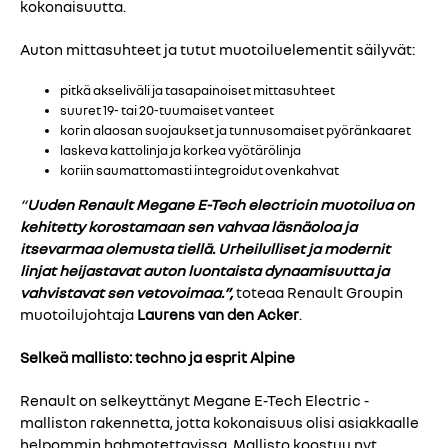
kokonaisuutta.
Auton mittasuhteet ja tutut muotoiluelementit säilyvät:
pitkä akseliväli ja tasapainoiset mittasuhteet
suuret 19- tai 20-tuumaiset vanteet
korin alaosan suojaukset ja tunnusomaiset pyöränkaaret
laskeva kattolinja ja korkea vyötärölinja
koriin saumattomasti integroidut ovenkahvat
”
Uuden Renault Megane E-Tech electricin muotoilua on
kehitetty korostamaan sen vahvaa läsnäoloa ja
itsevarmaa olemusta tiellä. Urheilulliset ja modernit
linjat heijastavat auton luontaista dynaamisuutta ja
vahvistavat sen vetovoimaa.”,
toteaa Renault Groupin
muotoilujohtaja
Laurens van den Acker
.
Selkeä mallisto: techno ja esprit Alpine
Renault on selkeyttänyt Megane E-Tech Electric -
malliston rakennetta, jotta kokonaisuus olisi asiakkaalle
helpommin hahmotettavissa. Mallisto koostuu nyt