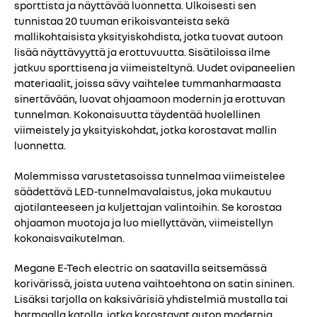
sporttista ja näyttävää luonnetta. Ulkoisesti sen
tunnistaa 20 tuuman erikoisvanteista sekä
mallikohtaisista yksityiskohdista, jotka tuovat autoon
lisää näyttävyyttä ja erottuvuutta. Sisätiloissa ilme
jatkuu sporttisena ja viimeisteltynä. Uudet ovipaneelien
materiaalit, joissa sävy vaihtelee tummanharmaasta
sinertävään, luovat ohjaamoon modernin ja erottuvan
tunnelman. Kokonaisuutta täydentää huolellinen
viimeistely ja yksityiskohdat, jotka korostavat mallin
luonnetta.
Molemmissa varustetasoissa tunnelmaa viimeistelee
säädettävä LED-tunnelmavalaistus, joka mukautuu
ajotilanteeseen ja kuljettajan valintoihin. Se korostaa
ohjaamon muotoja ja luo miellyttävän, viimeistellyn
kokonaisvaikutelman.
Megane E-Tech electric on saatavilla seitsemässä
korivärissä, joista uutena vaihtoehtona on satin sininen.
Lisäksi tarjolla on kaksivärisiä yhdistelmiä mustalla tai
harmaalla katolla, jotka korostavat auton modernia