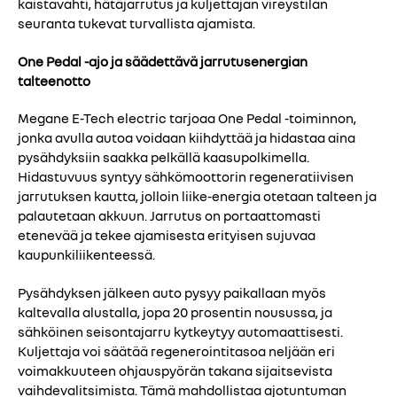
kaistavahti, hätäjarrutus ja kuljettajan vireystilan
seuranta tukevat turvallista ajamista.
One Pedal -ajo ja säädettävä jarrutusenergian
talteenotto
Megane E-Tech electric tarjoaa One Pedal -toiminnon,
jonka avulla autoa voidaan kiihdyttää ja hidastaa aina
pysähdyksiin saakka pelkällä kaasupolkimella.
Hidastuvuus syntyy sähkömoottorin regeneratiivisen
jarrutuksen kautta, jolloin liike-energia otetaan talteen ja
palautetaan akkuun. Jarrutus on portaattomasti
etenevää ja tekee ajamisesta erityisen sujuvaa
kaupunkiliikenteessä.
Pysähdyksen jälkeen auto pysyy paikallaan myös
kaltevalla alustalla, jopa 20 prosentin nousussa, ja
sähköinen seisontajarru kytkeytyy automaattisesti.
Kuljettaja voi säätää regenerointitasoa neljään eri
voimakkuuteen ohjauspyörän takana sijaitsevista
vaihdevalitsimista. Tämä mahdollistaa ajotuntuman