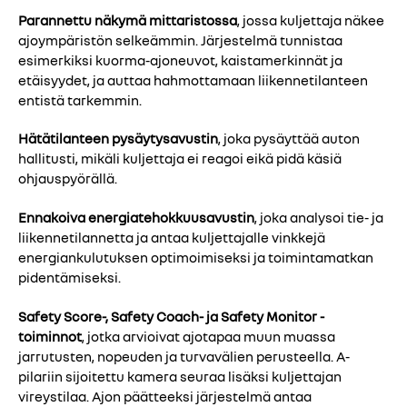
Parannettu näkymä mittaristossa
, jossa kuljettaja näkee
ajoympäristön selkeämmin. Järjestelmä tunnistaa
esimerkiksi kuorma-ajoneuvot, kaistamerkinnät ja
etäisyydet, ja auttaa hahmottamaan liikennetilanteen
entistä tarkemmin.
Hätätilanteen pysäytysavustin
, joka pysäyttää auton
hallitusti, mikäli kuljettaja ei reagoi eikä pidä käsiä
ohjauspyörällä.
Ennakoiva energiatehokkuusavustin
, joka analysoi tie- ja
liikennetilannetta ja antaa kuljettajalle vinkkejä
energiankulutuksen optimoimiseksi ja toimintamatkan
pidentämiseksi.
Safety Score-, Safety Coach- ja Safety Monitor -
toiminnot
, jotka arvioivat ajotapaa muun muassa
jarrutusten, nopeuden ja turvavälien perusteella. A-
pilariin sijoitettu kamera seuraa lisäksi kuljettajan
vireystilaa. Ajon päätteeksi järjestelmä antaa