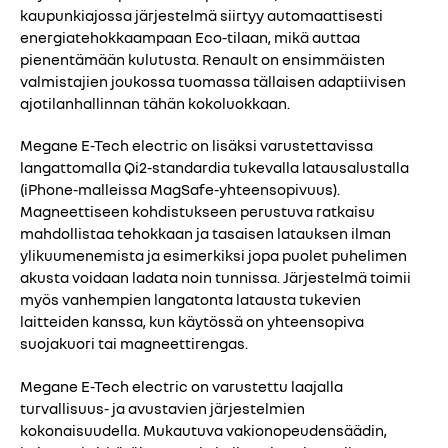
kaupunkiajossa järjestelmä siirtyy automaattisesti
energiatehokkaampaan Eco-tilaan, mikä auttaa
pienentämään kulutusta. Renault on ensimmäisten
valmistajien joukossa tuomassa tällaisen adaptiivisen
ajotilanhallinnan tähän kokoluokkaan.
Megane E-Tech electric on lisäksi varustettavissa
langattomalla Qi2-standardia tukevalla latausalustalla
(iPhone-malleissa MagSafe-yhteensopivuus).
Magneettiseen kohdistukseen perustuva ratkaisu
mahdollistaa tehokkaan ja tasaisen latauksen ilman
ylikuumenemista ja esimerkiksi jopa puolet puhelimen
akusta voidaan ladata noin tunnissa. Järjestelmä toimii
myös vanhempien langatonta latausta tukevien
laitteiden kanssa, kun käytössä on yhteensopiva
suojakuori tai magneettirengas.
Megane E-Tech electric on varustettu laajalla
turvallisuus- ja avustavien järjestelmien
kokonaisuudella. Mukautuva vakionopeudensäädin,