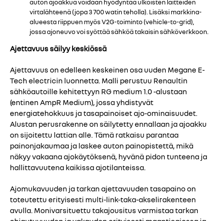
auton ajoakkua voidaan hyödyntää ulkoisten laitteiden
virtalähteenä (jopa 3 700 watin teholla). Lisäksi markkina-
alueesta riippuen myös V2G-toiminto (vehicle-to-grid),
jossa ajoneuvo voi syöttää sähköä takaisin sähköverkkoon.
Ajettavuus säilyy keskiössä
Ajettavuus on edelleen keskeinen osa uuden Megane E-
Tech electricin luonnetta. Malli perustuu Renaultin
sähköautoille kehitettyyn RG medium 1.0 -alustaan
(entinen AmpR Medium), jossa yhdistyvät
energiatehokkuus ja tasapainoiset ajo-ominaisuudet.
Alustan perusrakenne on säilytetty ennallaan ja ajoakku
on sijoitettu lattian alle. Tämä ratkaisu parantaa
painonjakaumaa ja laskee auton painopistettä, mikä
näkyy vakaana ajokäytöksenä, hyvänä pidon tunteena ja
hallittavuutena kaikissa ajotilanteissa.
Ajomukavuuden ja tarkan ajettavuuden tasapaino on
toteutettu erityisesti multi-link-taka-akselirakenteen
avulla. Monivarsituettu takajousitus varmistaa tarkan
ohjautuvuuden ja vakauden erityisesti maantieajossa ja