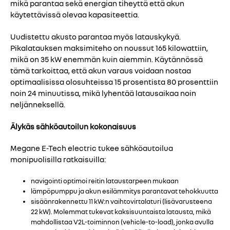
mikä parantaa sekä energian tiheyttä että akun
käytettävissä olevaa kapasiteettia.
Uudistettu akusto parantaa myös latauskykyä.
Pikalatauksen maksimiteho on noussut 165 kilowattiin,
mikä on 35 kW enemmän kuin aiemmin. Käytännössä
tämä tarkoittaa, että akun varaus voidaan nostaa
optimaalisissa olosuhteissa 15 prosentista 80 prosenttiin
noin 24 minuutissa, mikä lyhentää latausaikaa noin
neljänneksellä.
Älykäs sähköautoilun kokonaisuus
Megane E-Tech electric tukee sähköautoilua
monipuolisilla ratkaisuilla:
navigointi optimoi reitin lataustarpeen mukaan
lämpöpumppu ja akun esilämmitys parantavat tehokkuutta
sisäänrakennettu 11 kW:n vaihtovirtalaturi (lisävarusteena
22 kW). Molemmat tukevat kaksisuuntaista latausta, mikä
mahdollistaa V2L-toiminnon (vehicle-to-load), jonka avulla