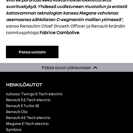
suorituskykyä. Yhdessä uudistuneen muotoilun ja entistä
kattavamman teknologian kanssa Megane vahvistaa
asemaansa sähköisten C-segmentin mallien ytimessä
”,
sanoo Renaultin Chief Growth Officer ja Renault-brändin
toimitusjohtaja
Fabrice Cambolive
.
Palaa uutisiin
Palaa sivun yläreunaan
HENKILÖAUTOT
tulossa: Twingo E-Tech electric
Renault 5 E-Tech electric
Renault 5 Turbo 3E
Renault Clio
Renault 4 E-Tech electric
Megane E-Tech electric
Symbioz