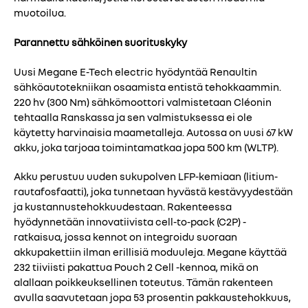
muotoilua.
Parannettu sähköinen suorituskyky
Uusi Megane E-Tech electric hyödyntää Renaultin
sähköautotekniikan osaamista entistä tehokkaammin.
220 hv (300 Nm) sähkömoottori valmistetaan Cléonin
tehtaalla Ranskassa ja sen valmistuksessa ei ole
käytetty harvinaisia maametalleja. Autossa on uusi 67 kW
akku, joka tarjoaa toimintamatkaa jopa 500 km (WLTP).
Akku perustuu uuden sukupolven LFP-kemiaan (litium-
rautafosfaatti), joka tunnetaan hyvästä kestävyydestään
ja kustannustehokkuudestaan. Rakenteessa
hyödynnetään innovatiivista cell-to-pack (C2P) -
ratkaisua, jossa kennot on integroidu suoraan
akkupakettiin ilman erillisiä moduuleja. Megane käyttää
232 tiiviisti pakattua Pouch 2 Cell -kennoa, mikä on
alallaan poikkeuksellinen toteutus. Tämän rakenteen
avulla saavutetaan jopa 53 prosentin pakkaustehokkuus,