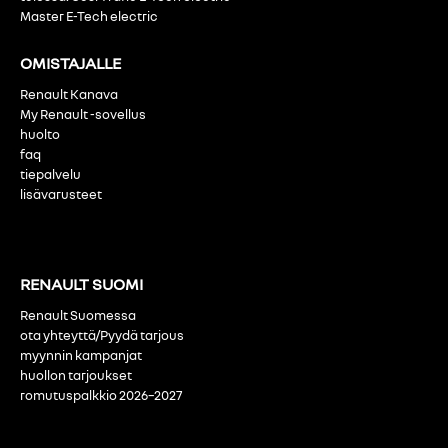
Master E-Tech electric
OMISTAJALLE
Renault Kanava
My Renault -sovellus
huolto
faq
tiepalvelu
lisävarusteet
RENAULT SUOMI
Renault Suomessa
ota yhteyttä/Pyydä tarjous
myynnin kampanjat
huollon tarjoukset
romutuspalkkio 2026–2027