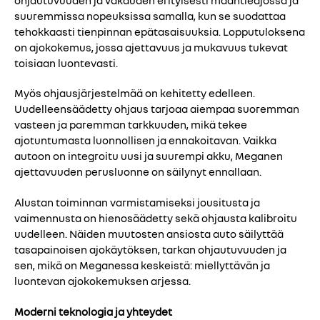
suuremmissa nopeuksissa samalla, kun se suodattaa
tehokkaasti tienpinnan epätasaisuuksia. Lopputuloksena
on ajokokemus, jossa ajettavuus ja mukavuus tukevat
toisiaan luontevasti.
Myös ohjausjärjestelmää on kehitetty edelleen.
Uudelleensäädetty ohjaus tarjoaa aiempaa suoremman
vasteen ja paremman tarkkuuden, mikä tekee
ajotuntumasta luonnollisen ja ennakoitavan. Vaikka
autoon on integroitu uusi ja suurempi akku, Meganen
ajettavuuden perusluonne on säilynyt ennallaan.
Alustan toiminnan varmistamiseksi jousitusta ja
vaimennusta on hienosäädetty sekä ohjausta kalibroitu
uudelleen. Näiden muutosten ansiosta auto säilyttää
tasapainoisen ajokäytöksen, tarkan ohjautuvuuden ja
sen, mikä on Meganessa keskeistä: miellyttävän ja
luontevan ajokokemuksen arjessa.
Moderni teknologia ja yhteydet