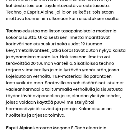
kahdesta toisiaan täydentävästä varustetasosta,
Techno ja Esprit Alpine, joilla on selkeästi toisistaan
erottuva luonne niin ulkonäön kuin sisustuksen osalta.
Techno
edustaa malliston tasapainoista ja modernia
kokonaisuutta. Ulkoisesti sen ilmettä määrittävät
korinvärinen etupuskuri sekä uudet 19 tuuman
kevytmetallivanteet, jotka korostavat auton nykyaikaista
ja dynaamista muotoilua. Halutessaan ilmettä voi
terävöittää 20 tuuman vanteilla. Sisätiloissa techno
tarjoaa viimeistellyn ja miellyttävän ympäristön, jossa
kojelauta on verhoiltu TEP-materiaalilla parantaen
laatuvaikutelmaa. Saatavilla on sähkösäätöiset istuimet
vaaleanharmaalla tai tummalla verhoilulla ja sisustusta
täydentävät ovipaneelien ja kojelaudan yksityiskohdat,
joissa voidaan käyttää puuviimeistelyä tai
harmaasävyisiä kuvioituja pintoja. Kokonaisuus on
huoliteltu ja arjessa toimiva.
Esprit Alpine
korostaa Megane E-Tech electricin