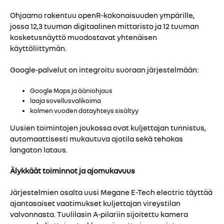
Ohjaamo rakentuu openR-kokonaisuuden ympärille,
jossa 12,3 tuuman digitaalinen mittaristo ja 12 tuuman
kosketusnäyttö muodostavat yhtenäisen
käyttöliittymän.
Google-palvelut on integroitu suoraan järjestelmään:
Google Maps ja ääniohjaus
laaja sovellusvalikoima
kolmen vuoden datayhteys sisältyy
Uusien toimintojen joukossa ovat kuljettajan tunnistus,
automaattisesti mukautuva ajotila sekä tehokas
langaton lataus.
Älykkäät toiminnot ja ajomukavuus
Järjestelmien osalta uusi Megane E-Tech electric täyttää
ajantasaiset vaatimukset kuljettajan vireystilan
valvonnasta. Tuulilasin A-pilariin sijoitettu kamera