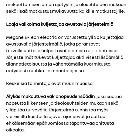
mukauttamisen oman ajotyylin ja olosuhteiden mukaan
sekä lisää matkustusmukavuutta kaikille matkustajille.
Laaja valikoima kuljettajaa avustavia järjestelmiä
Megane E-Tech electric on varustettu yli 30 kuljettajaa
avustavalla järjestelmällä, jotka parantavat
turvallisuutta ja helpottavat ajamista eri tilanteissa.
Järjestelmät tukevat kuljettajaa aktiivisesti lisäämällä
tilannetietoisuutta ja vähentämällä kuormitusta
erityisesti ruuhka- ja maantieajossa.
Keskeisiä toimintoja ovat muun muassa:
Älykäs mukautuva vakionopeudensäädin
, joka säätää
nopeutta liikenteen ja tieolosuhteiden mukaan sekä
ylläpitää turvavälit. Järjestelmä tunnistaa myös
viereisillä kaistoilla ajavat ajoneuvot ja auttaa
ehkäisemään epähuomiossa tapahtuvaa ohitusta
oikealta.