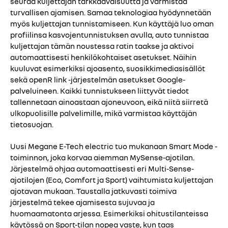
seuraa kuljettajan tarkkaavaisuutta ja varmistaa
turvallisen ajamisen. Samaa teknologiaa hyödynnetään
myös kuljettajan tunnistamiseen. Kun käyttäjä luo oman
profiilinsa kasvojentunnistuksen avulla, auto tunnistaa
kuljettajan tämän noustessa ratin taakse ja aktivoi
automaattisesti henkilökohtaiset asetukset. Näihin
kuuluvat esimerkiksi ajoasento, suosikkimediasisällöt
sekä openR link -järjestelmän asetukset Google-
palveluineen. Kaikki tunnistukseen liittyvät tiedot
tallennetaan ainoastaan ajoneuvoon, eikä niitä siirretä
ulkopuolisille palvelimille, mikä varmistaa käyttäjän
tietosuojan.
Uusi Megane E-Tech electric tuo mukanaan Smart Mode -
toiminnon, joka korvaa aiemman MySense-ajotilan.
Järjestelmä ohjaa automaattisesti eri Multi-Sense-
ajotilojen (Eco, Comfort ja Sport) vaihtumista kuljettajan
ajotavan mukaan. Taustalla jatkuvasti toimiva
järjestelmä tekee ajamisesta sujuvaa ja
huomaamatonta arjessa. Esimerkiksi ohitustilanteissa
käytössä on Sport-tilan nopea vaste, kun taas