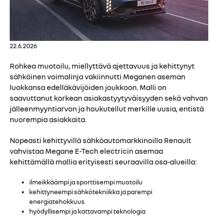
22.6.2026
Rohkea muotoilu, miellyttävä ajettavuus ja kehittynyt
sähköinen voimalinja vakiinnutti Meganen aseman
luokkansa edelläkävijöiden joukkoon. Malli on
saavuttanut korkean asiakastyytyväisyyden sekä vahvan
jälleenmyyntiarvon ja houkutellut merkille uusia, entistä
nuorempia asiakkaita.
Nopeasti kehittyvillä sähköautomarkkinoilla Renault
vahvistaa Megane E-Tech electricin asemaa
kehittämällä mallia erityisesti seuraavilla osa-alueilla:
ilmeikkäämpi ja sporttisempi muotoilu
kehittyneempi sähkötekniikka ja parempi
energiatehokkuus
hyödyllisempi ja kattavampi teknologia