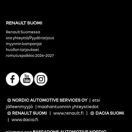
RENAULT SUOMI
Renault Suomessa
ota yhteyttä/Pyydä tarjous
myynnin kampanjat
huollon tarjoukset
romutuspalkkio 2026–2027
NORDIC AUTOMOTIVE SERVICES OY
|
etsi
jälleenmyyjä
|
maahantuonnin yhteystiedot
RENAULT SUOMI
|
www.renault.fi
|
DACIA SUOMI
|
www.dacia.fi
olemme osa
BASSADONE AUTOMOTIVE NORDIC
-