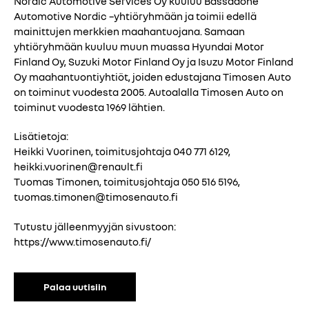
Nordic Automotive Services Oy kuuluu Bassadone
Automotive Nordic –yhtiöryhmään ja toimii edellä
mainittujen merkkien maahantuojana. Samaan
yhtiöryhmään kuuluu muun muassa Hyundai Motor
Finland Oy, Suzuki Motor Finland Oy ja Isuzu Motor Finland
Oy maahantuontiyhtiöt, joiden edustajana Timosen Auto
on toiminut vuodesta 2005. Autoalalla Timosen Auto on
toiminut vuodesta 1969 lähtien.
Lisätietoja:
Heikki Vuorinen, toimitusjohtaja 040 771 6129,
heikki.vuorinen@renault.fi
Tuomas Timonen, toimitusjohtaja 050 516 5196,
tuomas.timonen@timosenauto.fi
Tutustu jälleenmyyjän sivustoon:
https://www.timosenauto.fi/
Palaa uutisiin