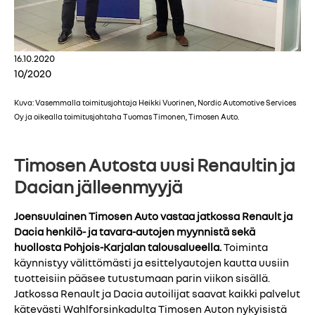
16.10.2020
10/2020
Kuva: Vasemmalla toimitusjohtaja Heikki Vuorinen, Nordic Automotive Services
Oy ja oikealla toimitusjohtaha Tuomas Timonen, Timosen Auto.
Timosen Autosta uusi Renaultin ja
Dacian jälleenmyyjä
Joensuulainen Timosen Auto vastaa jatkossa Renault ja
Dacia henkilö- ja tavara-autojen myynnistä sekä
huollosta Pohjois-Karjalan talousalueella.
Toiminta
käynnistyy välittömästi ja esittelyautojen kautta uusiin
tuotteisiin pääsee tutustumaan parin viikon sisällä.
Jatkossa Renault ja Dacia autoilijat saavat kaikki palvelut
kätevästi Wahlforsinkadulta Timosen Auton nykyisistä