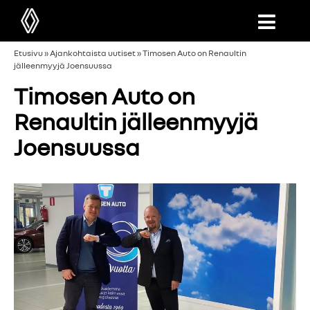
Etusivu
»
Ajankohtaista uutiset
»
Timosen Auto on Renaultin
jälleenmyyjä Joensuussa
Timosen Auto on
Renaultin jälleenmyyjä
Joensuussa