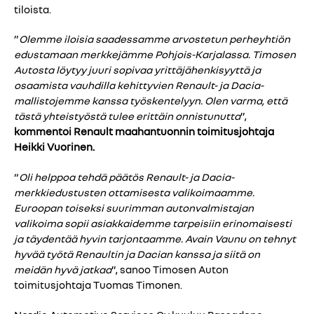
tiloista.
”
Olemme iloisia saadessamme arvostetun perheyhtiön
edustamaan merkkejämme Pohjois-Karjalassa. Timosen
Autosta löytyy juuri sopivaa yrittäjähenkisyyttä ja
osaamista vauhdilla kehittyvien Renault- ja Dacia-
mallistojemme kanssa työskentelyyn. Olen varma, että
tästä yhteistyöstä tulee erittäin onnistunutta
”,
kommentoi Renault maahantuonnin toimitusjohtaja
Heikki Vuorinen.
“
Oli helppoa tehdä päätös Renault- ja Dacia-
merkkiedustusten ottamisesta valikoimaamme.
Euroopan toiseksi suurimman autonvalmistajan
valikoima sopii asiakkaidemme tarpeisiin erinomaisesti
ja täydentää hyvin tarjontaamme. Avain Vaunu on tehnyt
hyvää työtä Renaultin ja Dacian kanssa ja siitä on
meidän hyvä jatkaa
”, sanoo Timosen Auton
toimitusjohtaja Tuomas Timonen.