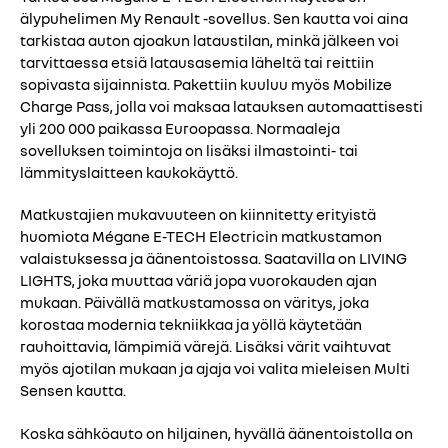
älypuhelimen My Renault -sovellus. Sen kautta voi aina
tarkistaa auton ajoakun lataustilan, minkä jälkeen voi
tarvittaessa etsiä latausasemia läheltä tai reittiin
sopivasta sijainnista. Pakettiin kuuluu myös Mobilize
Charge Pass, jolla voi maksaa latauksen automaattisesti
yli 200 000 paikassa Euroopassa. Normaaleja
sovelluksen toimintoja on lisäksi ilmastointi- tai
lämmityslaitteen kaukokäyttö.
Matkustajien mukavuuteen on kiinnitetty erityistä
huomiota Mégane E-TECH Electricin matkustamon
valaistuksessa ja äänentoistossa. Saatavilla on LIVING
LIGHTS, joka muuttaa väriä jopa vuorokauden ajan
mukaan. Päivällä matkustamossa on väritys, joka
korostaa modernia tekniikkaa ja yöllä käytetään
rauhoittavia, lämpimiä värejä. Lisäksi värit vaihtuvat
myös ajotilan mukaan ja ajaja voi valita mieleisen Multi
Sensen kautta.
Koska sähköauto on hiljainen, hyvällä äänentoistolla on