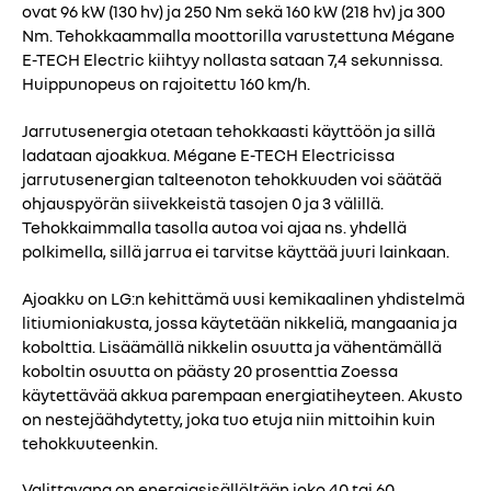
ovat 96 kW (130 hv) ja 250 Nm sekä 160 kW (218 hv) ja 300
Nm. Tehokkaammalla moottorilla varustettuna Mégane
E-TECH Electric kiihtyy nollasta sataan 7,4 sekunnissa.
Huippunopeus on rajoitettu 160 km/h.
Jarrutusenergia otetaan tehokkaasti käyttöön ja sillä
ladataan ajoakkua. Mégane E-TECH Electricissa
jarrutusenergian talteenoton tehokkuuden voi säätää
ohjauspyörän siivekkeistä tasojen 0 ja 3 välillä.
Tehokkaimmalla tasolla autoa voi ajaa ns. yhdellä
polkimella, sillä jarrua ei tarvitse käyttää juuri lainkaan.
Ajoakku on LG:n kehittämä uusi kemikaalinen yhdistelmä
litiumioniakusta, jossa käytetään nikkeliä, mangaania ja
kobolttia. Lisäämällä nikkelin osuutta ja vähentämällä
koboltin osuutta on päästy 20 prosenttia Zoessa
käytettävää akkua parempaan energiatiheyteen. Akusto
on nestejäähdytetty, joka tuo etuja niin mittoihin kuin
tehokkuuteenkin.
Valittavana on energiasisällöltään joko 40 tai 60