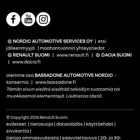
NORDIC AUTOMOTIVE SERVICES OY
|
etsi
jälleenmyyjä
|
maahantuonnin yhteystiedot
RENAULT SUOMI
|
www.renault.fi
|
DACIA SUOMI
|
www.dacia.fi
olemme osa
BASSADONE AUTOMOTIVE NORDIC
-
konsernia
|
www.bassadone.fi
Tämän sivun sisältö sisältää tekoälyn tuottamia tai
muokkaamia elementtejä.
Lisätietoa tästä
.
© Copyright 2026 Renault Suomi
evästeet
|
tietosuoja
|
datasäädös
|
käyttöehdot
|
sivukartta
|
tietoja ominaisuuksista
|
saavutettavuus
|
2G- ja 3G-