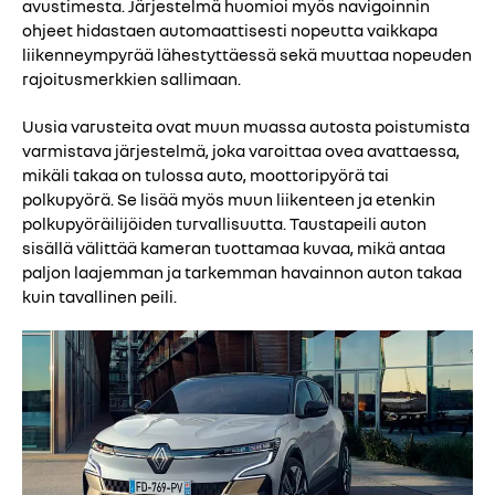
avustimesta. Järjestelmä huomioi myös navigoinnin
ohjeet hidastaen automaattisesti nopeutta vaikkapa
liikenneympyrää lähestyttäessä sekä muuttaa nopeuden
rajoitusmerkkien sallimaan.
Uusia varusteita ovat muun muassa autosta poistumista
varmistava järjestelmä, joka varoittaa ovea avattaessa,
mikäli takaa on tulossa auto, moottoripyörä tai
polkupyörä. Se lisää myös muun liikenteen ja etenkin
polkupyöräilijöiden turvallisuutta. Taustapeili auton
sisällä välittää kameran tuottamaa kuvaa, mikä antaa
paljon laajemman ja tarkemman havainnon auton takaa
kuin tavallinen peili.