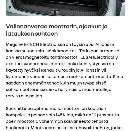
Valinnanvaraa moottorin, ajoakun ja
latauksen suhteen
Mégane E-TECH Electricissä on täysin uusi Allianssin
kanssa suunniteltu sähkömoottori. Tarkkaan ottaen se
on vierasmagnetoitu tahtimoottori, EESM (Electrically
excited synchronous motor), jonka kehitystyössä on
käytetty hyväksi Renault Groupin ja Allianssin yli
kymmenen vuoden kokemusta sähkömoottoreista. Siinä
saadaan enemmän tehoa kuin muun tyyppisissä
sähkömoottoreissa, eikä harvinaisia maametalleja
tarvita niin paljon.
Suunnittelua optimoimalla moottori on kooltaan
kompakti ja painaa vain 145 kiloa, mikä on 10 prosenttia
Zoen moottoria vähemmän kasvaneesta tehosta
huolimatta. Moottorista on kaksi tehovaihtoehtoa, jotka