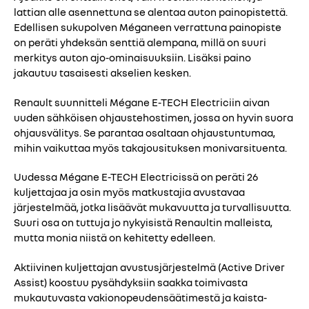
lattian alle asennettuna se alentaa auton painopistettä.
Edellisen sukupolven Méganeen verrattuna painopiste
on peräti yhdeksän senttiä alempana, millä on suuri
merkitys auton ajo-ominaisuuksiin. Lisäksi paino
jakautuu tasaisesti akselien kesken.
Renault suunnitteli Mégane E-TECH Electriciin aivan
uuden sähköisen ohjaustehostimen, jossa on hyvin suora
ohjausvälitys. Se parantaa osaltaan ohjaustuntumaa,
mihin vaikuttaa myös takajousituksen monivarsituenta.
Uudessa Mégane E-TECH Electricissä on peräti 26
kuljettajaa ja osin myös matkustajia avustavaa
järjestelmää, jotka lisäävät mukavuutta ja turvallisuutta.
Suuri osa on tuttuja jo nykyisistä Renaultin malleista,
mutta monia niistä on kehitetty edelleen.
Aktiivinen kuljettajan avustusjärjestelmä (Active Driver
Assist) koostuu pysähdyksiin saakka toimivasta
mukautuvasta vakionopeudensäätimestä ja kaista-