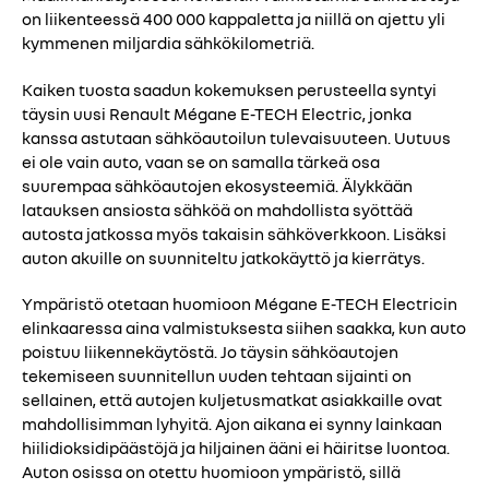
on liikenteessä 400 000 kappaletta ja niillä on ajettu yli
kymmenen miljardia sähkökilometriä.
Kaiken tuosta saadun kokemuksen perusteella syntyi
täysin uusi Renault Mégane E-TECH Electric, jonka
kanssa astutaan sähköautoilun tulevaisuuteen. Uutuus
ei ole vain auto, vaan se on samalla tärkeä osa
suurempaa sähköautojen ekosysteemiä. Älykkään
latauksen ansiosta sähköä on mahdollista syöttää
autosta jatkossa myös takaisin sähköverkkoon. Lisäksi
auton akuille on suunniteltu jatkokäyttö ja kierrätys.
Ympäristö otetaan huomioon Mégane E-TECH Electricin
elinkaaressa aina valmistuksesta siihen saakka, kun auto
poistuu liikennekäytöstä. Jo täysin sähköautojen
tekemiseen suunnitellun uuden tehtaan sijainti on
sellainen, että autojen kuljetusmatkat asiakkaille ovat
mahdollisimman lyhyitä. Ajon aikana ei synny lainkaan
hiilidioksidipäästöjä ja hiljainen ääni ei häiritse luontoa.
Auton osissa on otettu huomioon ympäristö, sillä