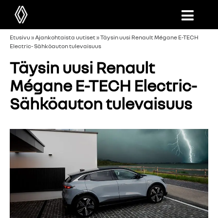
Etusivu
»
Ajankohtaista uutiset
»
Täysin uusi Renault Mégane E-TECH
Electric- Sähköauton tulevaisuus
Täysin uusi Renault
Mégane E-TECH Electric-
Sähköauton tulevaisuus