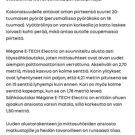
Kokonaisuudelle antavat oman piirteensä suuret 20-
tuumaiset pyörät (perusmallissa pyöräkoko on 18
tuumaa). Vyötärölinja on varsin korkealla ja katto laskee
loivasti kohti perää, mikä antaa autolle coupémaisia
piirteitä.
Mégane E-TECH Electric on suunniteltu alusta asti
täyssähköautoksi, joten mittasuhteet ovat aivan uudet
aiempiin polttomoottorisiin verrattuna. Akseliväli on 2,70
metriä, missä kasvua on kolme senttiä. Korin ylitykset
ovat lyhentyneet niin paljon, että 4,21 metrin pituisena se
on 15 senttiä lyhyempi kuin ennen. Kori on myös kolme
senttiä kapeampi, kun se on 1,78 metriä leveä.
Sähköautoksi Mégane E-TECH Electric on erittäin ohuen
ajoakun ansiosta varsin matala, sillä korkeutta on vain
1,50 metriä.
Uuden alustarakenteen ja mittasuhteiden ansiosta
matkustajille ja heidän tavaroilleen on runsaasti tilaa.