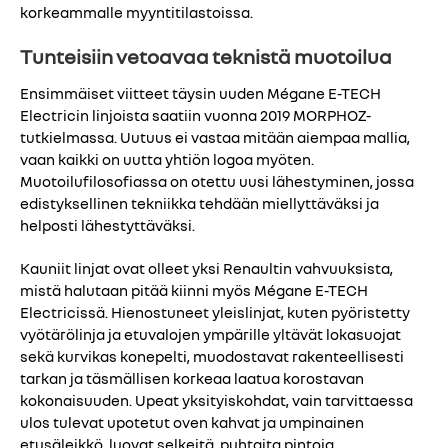
korkeammalle myyntitilastoissa.
Tunteisiin vetoavaa teknistä muotoilua
Ensimmäiset viitteet täysin uuden Mégane E-TECH
Electricin linjoista saatiin vuonna 2019 MORPHOZ-
tutkielmassa. Uutuus ei vastaa mitään aiempaa mallia,
vaan kaikki on uutta yhtiön logoa myöten.
Muotoilufilosofiassa on otettu uusi lähestyminen, jossa
edistyksellinen tekniikka tehdään miellyttäväksi ja
helposti lähestyttäväksi.
Kauniit linjat ovat olleet yksi Renaultin vahvuuksista,
mistä halutaan pitää kiinni myös Mégane E-TECH
Electricissä. Hienostuneet yleislinjat, kuten pyöristetty
vyötärölinja ja etuvalojen ympärille yltävät lokasuojat
sekä kurvikas konepelti, muodostavat rakenteellisesti
tarkan ja täsmällisen korkeaa laatua korostavan
kokonaisuuden. Upeat yksityiskohdat, vain tarvittaessa
ulos tulevat upotetut oven kahvat ja umpinainen
etusäleikkö, luovat selkeitä, puhtaita pintoja.