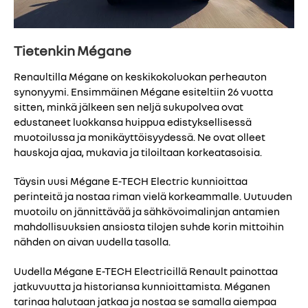
Tietenkin Mégane
Renaultilla Mégane on keskikokoluokan perheauton
synonyymi. Ensimmäinen Mégane esiteltiin 26 vuotta
sitten, minkä jälkeen sen neljä sukupolvea ovat
edustaneet luokkansa huippua edistyksellisessä
muotoilussa ja monikäyttöisyydessä. Ne ovat olleet
hauskoja ajaa, mukavia ja tiloiltaan korkeatasoisia.
Täysin uusi Mégane E-TECH Electric kunnioittaa
perinteitä ja nostaa riman vielä korkeammalle. Uutuuden
muotoilu on jännittävää ja sähkövoimalinjan antamien
mahdollisuuksien ansiosta tilojen suhde korin mittoihin
nähden on aivan uudella tasolla.
Uudella Mégane E-TECH Electricillä Renault painottaa
jatkuvuutta ja historiansa kunnioittamista. Méganen
tarinaa halutaan jatkaa ja nostaa se samalla aiempaa