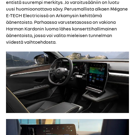
entistä suurempi merkitys. Jo varoitusääniin on luotu
uusi huomioonottava sävy. Perusmallista alkaen Mégane
E-TECH Electricissä on Arkamysin kehittämä
äänentoisto. Parhaassa varustetasossa on vakiona
Harman Kardonin luoma lähes konserttihallimainen
äänentoisto, jossa voi valita mieleisen tunnelman
viidestä vaihtoehdosta.