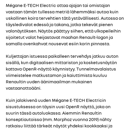
Mégane E-TECH Electric ottaa ajajan tai omistajan
vastaan tämän tullessa metriä lähemmäksi autoa kuin
uskollinen koira tervehtien tätä ystävällisesti. Autossa on
täysledivalot edessä ja takana, jotka tekevät pienen
valonäytöksen. Näytös päättyy siihen, että ulkopeileihin
sijoitetut valot heijastavat maahan Renault-logon ja
samalla ovenkahvat nousevat esiin korin pinnasta.
Kuljettajan istuessa paikalleen tervehdys jatkuu auton
sisällä, kun digitaalisen mittariston ja kosketusnäytön
kattava OpenR-näyttö käynnistyy. Tunnelmavalaistus
viimeistelee matkustamon ja kaiuttimista kuuluu
Renaultin uuden äänimaailman mukainen
vastaanottoääni.
Kuin jalokivenä uuden Mégane E-TECH Electricin
sisustuksessa on täysin uusi OpenR näyttö, joka on
suurin tässä autoluokassa. Aiemmin Renaultin
konseptiautoissa (mm. Morphoz vuonna 2019) nähty
ratkaisu liittää tärkeät näytöt yhdeksi kookkaaksi ja