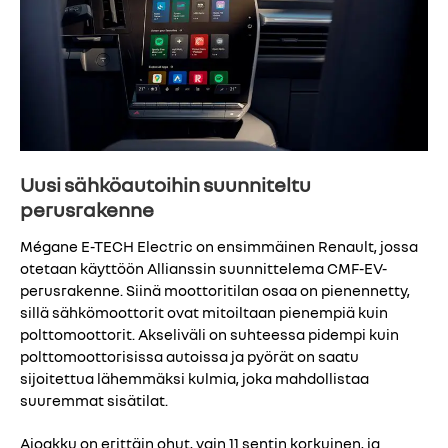
Uusi sähköautoihin suunniteltu
perusrakenne
Mégane E-TECH Electric on ensimmäinen Renault, jossa
otetaan käyttöön Allianssin suunnittelema CMF-EV-
perusrakenne. Siinä moottoritilan osaa on pienennetty,
sillä sähkömoottorit ovat mitoiltaan pienempiä kuin
polttomoottorit. Akseliväli on suhteessa pidempi kuin
polttomoottorisissa autoissa ja pyörät on saatu
sijoitettua lähemmäksi kulmia, joka mahdollistaa
suuremmat sisätilat.
Ajoakku on erittäin ohut, vain 11 sentin korkuinen, ja