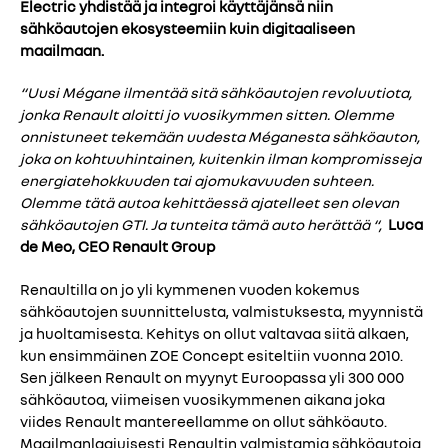
Electric yhdistää ja integroi käyttäjänsä niin
sähköautojen ekosysteemiin kuin digitaaliseen
maailmaan.
“
Uusi Mégane ilmentää sitä sähköautojen revoluutiota,
jonka Renault aloitti jo vuosikymmen sitten. Olemme
onnistuneet tekemään uudesta Méganesta sähköauton,
joka on kohtuuhintainen, kuitenkin ilman kompromisseja
energiatehokkuuden tai ajomukavuuden suhteen.
Olemme tätä autoa kehittäessä ajatelleet sen olevan
sähköautojen GTI. Ja tunteita tämä auto herättää
“,
Luca
de Meo, CEO Renault Group
Renaultilla on jo yli kymmenen vuoden kokemus
sähköautojen suunnittelusta, valmistuksesta, myynnistä
ja huoltamisesta. Kehitys on ollut valtavaa siitä alkaen,
kun ensimmäinen ZOE Concept esiteltiin vuonna 2010.
Sen jälkeen Renault on myynyt Euroopassa yli 300 000
sähköautoa, viimeisen vuosikymmenen aikana joka
viides Renault mantereellamme on ollut sähköauto.
Maailmanlaajuisesti Renaultin valmistamia sähköautoja