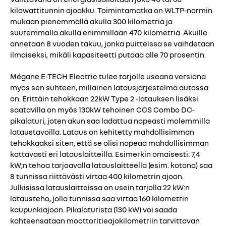
kilowattitunnin ajoakku. Toimintamatka on WLTP-normin
mukaan pienemmällä akulla 300 kilometriä ja
suuremmalla akulla enimmillään 470 kilometriä. Akuille
annetaan 8 vuoden takuu, jonka puitteissa se vaihdetaan
ilmaiseksi, mikäli kapasiteetti putoaa alle 70 prosentin.
Mégane E-TECH Electric tulee tarjolle useana versiona
myös sen suhteen, millainen latausjärjestelmä autossa
on. Erittäin tehokkaan 22kW Type 2 -latauksen lisäksi
saatavilla on myös 130kW tehoinen CCS Combo DC-
pikalaturi, joten akun saa ladattua nopeasti molemmilla
lataustavoilla. Lataus on kehitetty mahdollisimman
tehokkaaksi siten, että se olisi nopeaa mahdollisimman
kattavasti eri latauslaitteilla. Esimerkin omaisesti: 7,4
kW;n tehoa tarjoavalla latauslaitteella (esim. kotona) saa
8 tunnissa riittävästi virtaa 400 kilometrin ajoon.
Julkisissa latauslaitteissa on usein tarjolla 22 kW:n
latausteho, jolla tunnissa saa virtaa 160 kilometrin
kaupunkiajoon. Pikalaturista (130 kW) voi saada
kahteensataan moottoritieajokilometriin tarvittavan