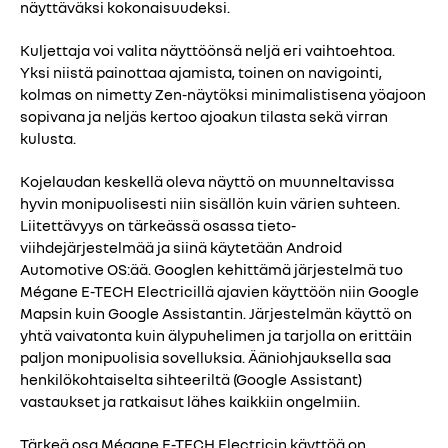
näyttäväksi kokonaisuudeksi.
Kuljettaja voi valita näyttöönsä neljä eri vaihtoehtoa.
Yksi niistä painottaa ajamista, toinen on navigointi,
kolmas on nimetty Zen-näytöksi minimalistisena yöajoon
sopivana ja neljäs kertoo ajoakun tilasta sekä virran
kulusta.
Kojelaudan keskellä oleva näyttö on muunneltavissa
hyvin monipuolisesti niin sisällön kuin värien suhteen.
Liitettävyys on tärkeässä osassa tieto-
viihdejärjestelmää ja siinä käytetään Android
Automotive OS:ää. Googlen kehittämä järjestelmä tuo
Mégane E-TECH Electricillä ajavien käyttöön niin Google
Mapsin kuin Google Assistantin. Järjestelmän käyttö on
yhtä vaivatonta kuin älypuhelimen ja tarjolla on erittäin
paljon monipuolisia sovelluksia. Ääniohjauksella saa
henkilökohtaiselta sihteeriltä (Google Assistant)
vastaukset ja ratkaisut lähes kaikkiin ongelmiin.
Tärkeä osa Mégane E-TECH Electricin käyttöä on