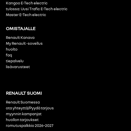
Kangoo E-Tech electric
tulossa: Uusi Trafic E-Tech electric
Master E-Tech electric
OMISTAJALLE
Renault Kanava
My Renault -sovellus
huolto
faq
tiepalvelu
lisävarusteet
RENAULT SUOMI
Renault Suomessa
ota yhteyttä/Pyydä tarjous
myynnin kampanjat
huollon tarjoukset
romutuspalkkio 2026–2027