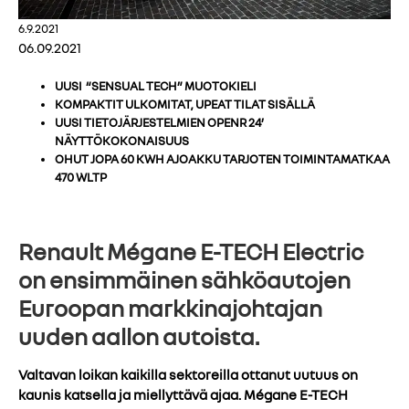
6.9.2021
06.09.2021
UUSI “SENSUAL TECH” MUOTOKIELI
KOMPAKTIT ULKOMITAT, UPEAT TILAT SISÄLLÄ
UUSI TIETOJÄRJESTELMIEN OPENR 24’
NÄYTTÖKOKONAISUUS
OHUT JOPA 60 KWH AJOAKKU TARJOTEN TOIMINTAMATKAA
470 WLTP
Renault Mégane E-TECH Electric
on ensimmäinen sähköautojen
Euroopan markkinajohtajan
uuden aallon autoista.
Valtavan loikan kaikilla sektoreilla ottanut uutuus on
kaunis katsella ja miellyttävä ajaa. Mégane E-TECH