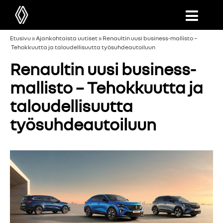
Etusivu
»
Ajankohtaista uutiset
»
Renaultin uusi business-mallisto –
Tehokkuutta ja taloudellisuutta työsuhdeautoiluun
Renaultin uusi business-
mallisto – Tehokkuutta ja
taloudellisuutta
työsuhdeautoiluun