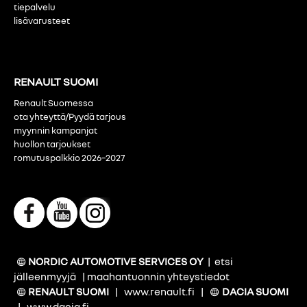
tiepalvelu
lisävarusteet
RENAULT SUOMI
Renault Suomessa
ota yhteyttä/Pyydä tarjous
myynnin kampanjat
huollon tarjoukset
romutuspalkkio 2026–2027
NORDIC AUTOMOTIVE SERVICES OY
|
etsi
jälleenmyyjä
|
maahantuonnin yhteystiedot
RENAULT SUOMI
|
www.renault.fi
|
DACIA SUOMI
|
www.dacia.fi