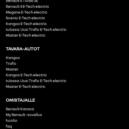
Renault 5 Turbo 3E
Renault 4 E-Tech electric
Megane E-Tech electric
Scenic E-Tech electric
Kangoo E-Tech electric
tulossa: Uusi Trafic E-Tech electric
Master E-Tech electric
TAVARA-AUTOT
Kangoo
Trafic
Master
Kangoo E-Tech electric
tulossa: Uusi Trafic E-Tech electric
Master E-Tech electric
OMISTAJALLE
Renault Kanava
My Renault -sovellus
huolto
faq