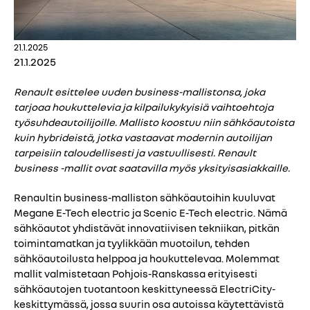
21.1.2025
21.1.2025
Renault esittelee uuden business-mallistonsa, joka
tarjoaa houkuttelevia ja kilpailukykyisiä vaihtoehtoja
työsuhdeautoilijoille. Mallisto koostuu niin sähköautoista
kuin hybrideistä, jotka vastaavat modernin autoilijan
tarpeisiin taloudellisesti ja vastuullisesti. Renault
business -mallit ovat saatavilla myös yksityisasiakkaille.
Renaultin business-malliston sähköautoihin kuuluvat
Megane E-Tech electric ja Scenic E-Tech electric. Nämä
sähköautot yhdistävät innovatiivisen tekniikan, pitkän
toimintamatkan ja tyylikkään muotoilun, tehden
sähköautoilusta helppoa ja houkuttelevaa. Molemmat
mallit valmistetaan Pohjois-Ranskassa erityisesti
sähköautojen tuotantoon keskittyneessä ElectriCity-
keskittymässä, jossa suurin osa autoissa käytettävistä