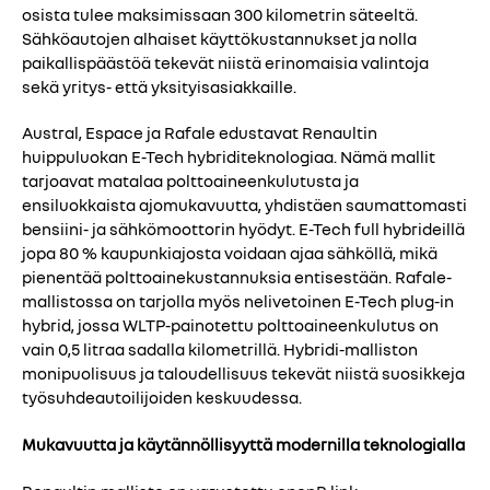
osista tulee maksimissaan 300 kilometrin säteeltä.
Sähköautojen alhaiset käyttökustannukset ja nolla
paikallispäästöä tekevät niistä erinomaisia valintoja
sekä yritys- että yksityisasiakkaille.
Austral, Espace ja Rafale edustavat Renaultin
huippuluokan E-Tech hybriditeknologiaa. Nämä mallit
tarjoavat matalaa polttoaineenkulutusta ja
ensiluokkaista ajomukavuutta, yhdistäen saumattomasti
bensiini- ja sähkömoottorin hyödyt. E-Tech full hybrideillä
jopa 80 % kaupunkiajosta voidaan ajaa sähköllä, mikä
pienentää polttoainekustannuksia entisestään. Rafale-
mallistossa on tarjolla myös nelivetoinen E-Tech plug-in
hybrid, jossa WLTP-painotettu polttoaineenkulutus on
vain 0,5 litraa sadalla kilometrillä. Hybridi-malliston
monipuolisuus ja taloudellisuus tekevät niistä suosikkeja
työsuhdeautoilijoiden keskuudessa.
Mukavuutta ja käytännöllisyyttä modernilla teknologialla