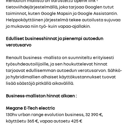
Renaultin mallisto on varustettu openR link -
tietoviihdejärjestelmällä, joka tarjoaa Googlen tutut
toiminnot, kuten Google Mapsin ja Google Assistantin.
Helppokäyttöinen järjestelmä tekee autoilusta sujuvaa
ja mukavaa niin työ- kuin vapaa-ajallakin.
Edulliset businesshinnat ja pienempi autoedun
verotusarvo
Renault business -mallisto on suunniteltu erityisesti
työsuhdeautoilijoille, ja sen houkuttelevat hinnat
tarjoavat edullisemman autoedun verotusarvon. Sähkö-
ja hybridimallien alhaiset käyttökustannukset tuovat
lisää säästöjä pitkällä aikavälillä.
Business-malliston hinnat alkaen :
Megane E-Tech electric
130hv urban range evolution business, 32 390 €,
käyttöetu 365 €, vapaa autoetu 425 €