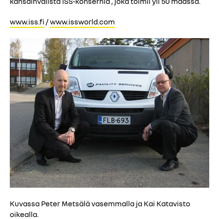
kansainvälistä ISS-konsernia , joka toimii yli 50 maassa.
www.iss.fi
/
www.issworld.com
Kuvassa Peter Metsälä vasemmalla ja Kai Katavisto
oikealla.