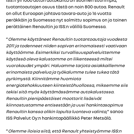
tuotantoautojen osuus tästä on noin 800 autoa. Renault
on ollut Euroopan johtava tavara-auto jo 16 vuotta
peräkkäin ja Suomessa nyt solmittu sopimus on jo toinen
perättäinen Renaultin ja ISS:n välillä Suomessa.
”
Olemme käyttäneet Renaultin tuotantoautoja vuodesta
2011 ja todenneet niiden sopivan erinomaisesti vaativaan
käyttöömme. Esimerkiksi turvallisuuspalveluittemme
käytössä oleva kalustomme on liikenteessä miltei
vuorokaudet ympäri. Haluamme tarjota asiakkaillemme
erinomaista palvelua ja työkalumme tulee tukea tätä
pyrkimystä. Kiinnitämme huomiota
energiatehokkuuteen kiinteistöhuollossa, miksemme siis
tekisi sitä myös käyttämässämme autokalustossa.
Renaultin pienipäästöiset moottorit lisäsivät
kiinnostustamme entisestään ja uusi hankintasopimus
Renaultin kanssa olikin lopulta luonteva valinta,
” sanoo
ISS Palvelut Oy:n hankintapäällikkö Peter Metsälä.
”
Olemme iloisia siitä, että Renault yhteistyömme ISS:n