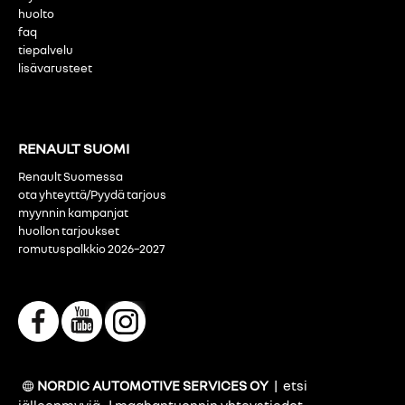
huolto
faq
tiepalvelu
lisävarusteet
RENAULT SUOMI
Renault Suomessa
ota yhteyttä/Pyydä tarjous
myynnin kampanjat
huollon tarjoukset
romutuspalkkio 2026–2027
NORDIC AUTOMOTIVE SERVICES OY
|
etsi