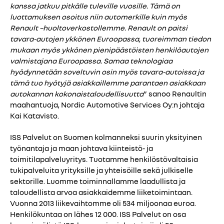
kanssa jatkuu pitkälle tuleville vuosille. Tämä on
luottamuksen osoitus niin automerkille kuin myös
Renault –huoltoverkostollemme. Renault on paitsi
tavara-autojen ykkönen Euroopassa, tuoreimman tiedon
mukaan myös ykkönen pienipäästöisten henkilöautojen
valmistajana Euroopassa. Samaa teknologiaa
hyödynnetään soveltuvin osin myös tavara-autoissa ja
tämä tuo hyötyjä asiakkaillemme parantaen asiakkaan
autokannan kokonaistaloudellisuutta
” sanoo Renaultin
maahantuoja, Nordic Automotive Services Oy:n johtaja
Kai Katavisto.
ISS Palvelut on Suomen kolmanneksi suurin yksityinen
työnantaja ja maan johtava kiinteistö- ja
toimitilapalveluyritys. Tuotamme henkilöstövaltaisia
tukipalveluita yrityksille ja yhteisöille sekä julkiselle
sektorille. Luomme toiminnallamme laadullista ja
taloudellista arvoa asiakkaidemme liiketoimintaan.
Vuonna 2013 liikevaihtomme oli 534 miljoonaa euroa.
Henkilökuntaa on lähes 12 000. ISS Palvelut on osa