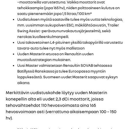
–moottoreilla varustettuna. Vaikka moottorit ovat
tehokkaampia (jopa 165 hv), niiden polttoaineen kulutus on
saatu pienenemään jopa 1,5 litraa / 100 km*
Uudistuksen myötä saataville tulee myös uutta teknologiaa,
mm. uusimman sukupolven ESC, mäkilähtöavustin, Trailer
Swing Assist -perävaununvakautusjärjestelmä, sekä
nerokas kuolleenkulmanpeili.
Uusi takavetoinen L4-pituinen yksillä takapyörillä varustettu
tavara-auto tulee nyt myös mallistoon
Uuden Masterin etuosa on Renaultin uuden
muotoilustrategian mukainen.
Uusi Master valmistetaan Renaultin SOVAB tehtaassa
Batillyssä Ranskassa ja tulee Euroopassa myyntiin
loppukesästä. Suomeen uudet Masterit saapuvat syksyn
aikana.
Merkittävin uudistuskohde löytyy uuden Masterin
konepellin alta eli uudet 2,3 dCi moottorit, joissa
tehovaihtoehdot 110 hevosvoimasta aina 165
hevosvoimaan asti (verrattuna aikaisempaan 100 – 150
hv).