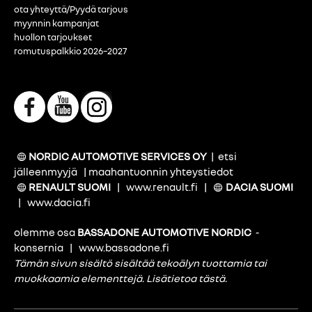
ota yhteyttä/Pyydä tarjous
myynnin kampanjat
huollon tarjoukset
romutuspalkkio 2026–2027
NORDIC AUTOMOTIVE SERVICES OY
|
etsi
jälleenmyyjä
|
maahantuonnin yhteystiedot
RENAULT SUOMI
|
www.renault.fi
|
DACIA SUOMI
|
www.dacia.fi
olemme osa
BASSADONE AUTOMOTIVE NORDIC
-
konsernia
|
www.bassadone.fi
Tämän sivun sisältö sisältää tekoälyn tuottamia tai
muokkaamia elementtejä.
Lisätietoa tästä
.