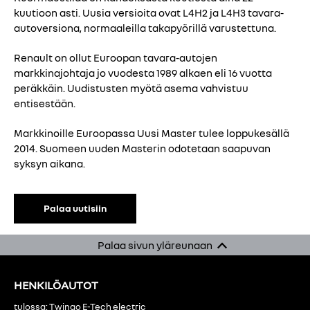
kuutioon asti. Uusia versioita ovat L4H2 ja L4H3 tavara-
autoversiona, normaaleilla takapyörillä varustettuna.
Renault on ollut Euroopan tavara-autojen
markkinajohtaja jo vuodesta 1989 alkaen eli 16 vuotta
peräkkäin. Uudistusten myötä asema vahvistuu
entisestään.
Markkinoille Euroopassa Uusi Master tulee loppukesällä
2014. Suomeen uuden Masterin odotetaan saapuvan
syksyn aikana.
Palaa uutisiin
Palaa sivun yläreunaan
HENKILÖAUTOT
tulossa: Twingo E-Tech electric