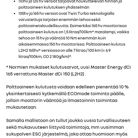
110hv ja 125 hv versiot tarjoavat houkuttelevan hinnan ja
polttoaineen kulutuksen yhdistelmän
135hv ja 165 hv versiot ovat Twin Turbo teknologialla
varustettuja tarjoten enemmän tehoa sekä
polttoainetaloudellisuutta. Esimerkiksi 165 hv moottorissa
polttoaineen kulutus on 1,5 litraa/100km* matalampi, vaikka
tehoa on 15 hv ja vääntöä 10 Nm enemmän kuin
aikaisemmassa 150 hv moottorissa. Polttoaineen kulutus
L2H2 165hv* versiossa on alle 7 litraa / 100 km (= 6.9
litraa/100km, CO 2 180g/km)*.
* Normien mukaiset kulutusarvot, uusi Master Energy dCi
165 verrattuna Master dCi 150 (L2H2) .
Polttoaineen kulutusta voidaan edelleen pienentää 10 %
yksinkertaisesti kytkemällä ECOmode toiminto päälle,
jolloin moottorin vääntöä ja ilmastoinnin toimintaa
mukautetaan.
Samalla mallistoon on tullut joukko uusia turvallisuuteen
sekä mukavuuteen liittyviä toimintoja, mm uusimman
sukupolven ESC järjestelmä, joka ottaa huomioon myös