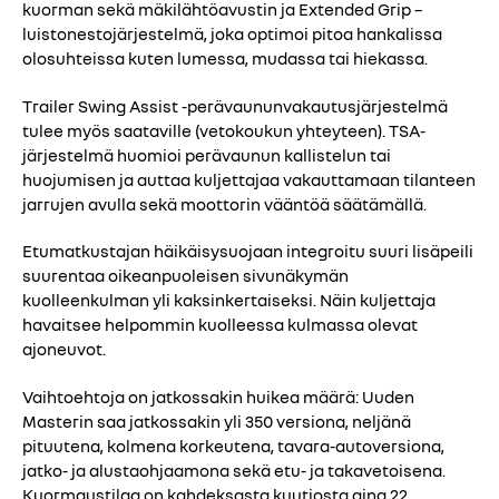
kuorman sekä mäkilähtöavustin ja Extended Grip –
luistonestojärjestelmä, joka optimoi pitoa hankalissa
olosuhteissa kuten lumessa, mudassa tai hiekassa.
Trailer Swing Assist -perävaununvakautusjärjestelmä
tulee myös saataville (vetokoukun yhteyteen). TSA-
järjestelmä huomioi perävaunun kallistelun tai
huojumisen ja auttaa kuljettajaa vakauttamaan tilanteen
jarrujen avulla sekä moottorin vääntöä säätämällä.
Etumatkustajan häikäisysuojaan integroitu suuri lisäpeili
suurentaa oikeanpuoleisen sivunäkymän
kuolleenkulman yli kaksinkertaiseksi. Näin kuljettaja
havaitsee helpommin kuolleessa kulmassa olevat
ajoneuvot.
Vaihtoehtoja on jatkossakin huikea määrä: Uuden
Masterin saa jatkossakin yli 350 versiona, neljänä
pituutena, kolmena korkeutena, tavara-autoversiona,
jatko- ja alustaohjaamona sekä etu- ja takavetoisena.
Kuormaustilaa on kahdeksasta kuutiosta aina 22