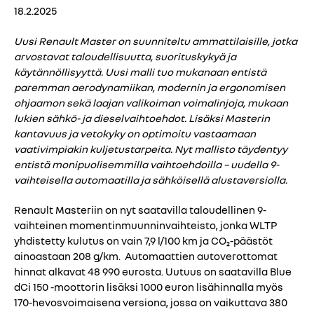
18.2.2025
Uusi Renault Master on suunniteltu ammattilaisille, jotka
arvostavat taloudellisuutta, suorituskykyä ja
käytännöllisyyttä. Uusi malli tuo mukanaan entistä
paremman aerodynamiikan, modernin ja ergonomisen
ohjaamon sekä laajan valikoiman voimalinjoja, mukaan
lukien sähkö- ja dieselvaihtoehdot. Lisäksi Masterin
kantavuus ja vetokyky on optimoitu vastaamaan
vaativimpiakin kuljetustarpeita. Nyt mallisto täydentyy
entistä monipuolisemmilla vaihtoehdoilla – uudella 9-
vaihteisella automaatilla ja sähköisellä alustaversiolla.
Renault Masteriin on nyt saatavilla taloudellinen 9-
vaihteinen momentinmuunninvaihteisto, jonka WLTP
yhdistetty kulutus on vain 7,9 l/100 km ja CO₂-päästöt
ainoastaan 208 g/km. Automaattien autoverottomat
hinnat alkavat 48 990 eurosta. Uutuus on saatavilla Blue
dCi 150 -moottorin lisäksi 1000 euron lisähinnalla myös
170-hevosvoimaisena versiona, jossa on vaikuttava 380