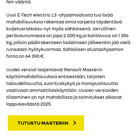
Nm vääntö.
Uusi E-Tech electric L3 -ohjaamoalusta tuo lisää
mahdollisuuksia rakentaa omia tarpeita täydentävä
kuljetusratkaisu nyt myös sähköisenä. Jarrullinen
perävaunumassa on jopa 2 000 kg ja kantavuus on 1 356
kg, jolloin päälirakenteen lisäämisen jälkeenkin jää vielä
runsaasti hyötykuormaa. Sähköisen alustaohjaamon
hinta on 64 390 €.
Uudet versiot laajentavat Renault Masterin
käyttömahdollisuuksia entisestään, tarjoten
taloudellisuutta, suorituskykyä ja monipuolisuutta
vaativaan ammattilaiskäyttöön. Uusien versioiden
tilaaminen on nyt mahdollista ja toimitukset alkavat
loppukeväästä 2025.
TUTUSTU MASTERIIN