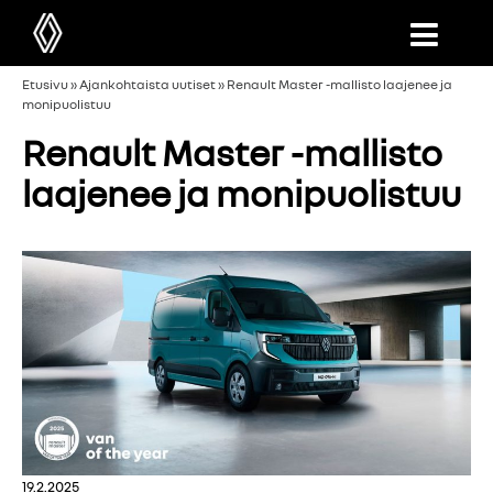
Etusivu
»
Ajankohtaista uutiset
»
Renault Master -mallisto laajenee ja
monipuolistuu
Renault Master -mallisto
laajenee ja monipuolistuu
19.2.2025