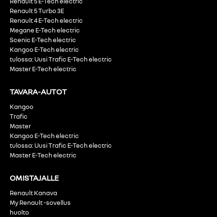
Renault 5 E-Tech electric
Renault 5 Turbo 3E
Renault 4 E-Tech electric
Megane E-Tech electric
Scenic E-Tech electric
Kangoo E-Tech electric
tulossa: Uusi Trafic E-Tech electric
Master E-Tech electric
TAVARA-AUTOT
Kangoo
Trafic
Master
Kangoo E-Tech electric
tulossa: Uusi Trafic E-Tech electric
Master E-Tech electric
OMISTAJALLE
Renault Kanava
My Renault -sovellus
huolto