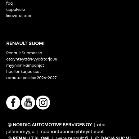
faq
tiepalvelu
lisävarusteet
RENAULT SUOMI
Renault Suomessa
ota yhteyttä/Pyydä tarjous
myynnin kampanjat
huollon tarjoukset
romutuspalkkio 2026–2027
NORDIC AUTOMOTIVE SERVICES OY
|
etsi
jälleenmyyjä
|
maahantuonnin yhteystiedot
RENAULT SUOMI
|
www.renault.fi
|
DACIA SUOMI