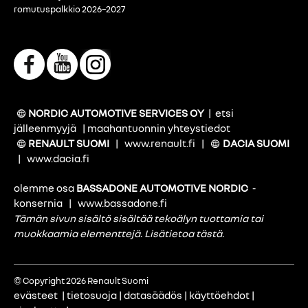
romutuspalkkio 2026–2027
NORDIC AUTOMOTIVE SERVICES OY
|
etsi
jälleenmyyjä
|
maahantuonnin yhteystiedot
RENAULT SUOMI
|
www.renault.fi
|
DACIA SUOMI
|
www.dacia.fi
olemme osa
BASSADONE AUTOMOTIVE NORDIC
-
konsernia
|
www.bassadone.fi
Tämän sivun sisältö sisältää tekoälyn tuottamia tai
muokkaamia elementtejä.
Lisätietoa tästä
.
© Copyright 2026 Renault Suomi
evästeet
|
tietosuoja
|
datasäädös
|
käyttöehdot
|