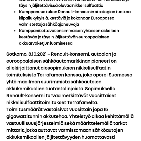
täysin jäljitettävissä olevaa nikkelisulfaattia
Kumppanuus tukee Renault-konsernin strategiaa tuottaa
kilpailukykyisiä, kestäviä ja kokonaan Euroopassa
valmistettuja sähköajoneuvoja
Kumppanit ottavat ensimmäisen yhteisen askeleen
kestävän ja täysin jäljitettävän eurooppalaisen
akkuarvoketjun luomisessa
Sotkamo, 8.10.2021 – Renault-konserni, autoalan ja
eurooppalaisen sähköautomarkkinan pioneeri on
allekirjoittanut aiesopimuksen nikkelisulfaatin
toimituksista Terrafamen kanssa, joka operoi Suomessa
yhtä maailman suurimmista sähköautojen
akkukemikaalien tuotantolinjoista. Sopimuksella
Renault-konserni turvaa merkittävät vuosittaiset
nikkelisulfaattitoimitukset Terrafamelta.
Toimitusmäärät vastaisivat vuosittain jopa 15
gigawattitunnin akkutehoa. Yhteistyö alkaa kehittämällä
vastuullisuusjärjestelmiä sekä määrittelemällä tarkat
mittarit, jotka auttavat varmistamaan sähköautojen
akkukemikaalien jäljitettävyyden huomattavasti