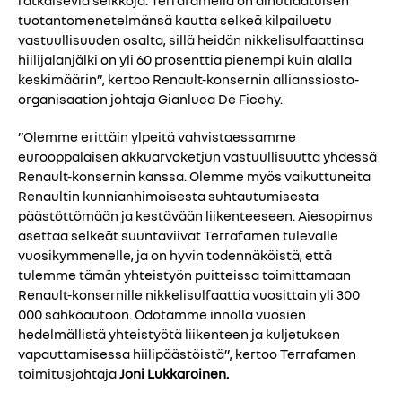
tuotantomenetelmänsä kautta selkeä kilpailuetu
vastuullisuuden osalta, sillä heidän nikkelisulfaattinsa
hiilijalanjälki on yli 60 prosenttia pienempi kuin alalla
keskimäärin”, kertoo Renault-konsernin allianssiosto-
organisaation johtaja Gianluca De Ficchy.
”Olemme erittäin ylpeitä vahvistaessamme
eurooppalaisen akkuarvoketjun vastuullisuutta yhdessä
Renault-konsernin kanssa. Olemme myös vaikuttuneita
Renaultin kunnianhimoisesta suhtautumisesta
päästöttömään ja kestävään liikenteeseen. Aiesopimus
asettaa selkeät suuntaviivat Terrafamen tulevalle
vuosikymmenelle, ja on hyvin todennäköistä, että
tulemme tämän yhteistyön puitteissa toimittamaan
Renault-konsernille nikkelisulfaattia vuosittain yli 300
000 sähköautoon. Odotamme innolla vuosien
hedelmällistä yhteistyötä liikenteen ja kuljetuksen
vapauttamisessa hiilipäästöistä”, kertoo Terrafamen
toimitusjohtaja
Joni Lukkaroinen.