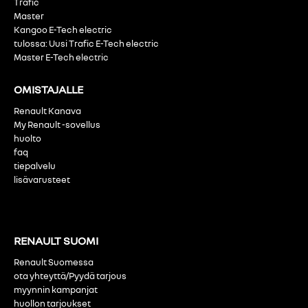
Trafic
Master
Kangoo E-Tech electric
tulossa: Uusi Trafic E-Tech electric
Master E-Tech electric
OMISTAJALLE
Renault Kanava
My Renault -sovellus
huolto
faq
tiepalvelu
lisävarusteet
RENAULT SUOMI
Renault Suomessa
ota yhteyttä/Pyydä tarjous
myynnin kampanjat
huollon tarjoukset