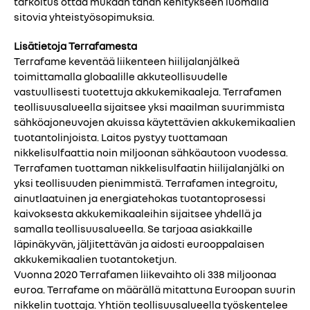
tarkoitus ottaa mukaan tähän kehitykseen luomalla
sitovia yhteistyösopimuksia.
Lisätietoja Terrafamesta
Terrafame keventää liikenteen hiilijalanjälkeä
toimittamalla globaalille akkuteollisuudelle
vastuullisesti tuotettuja akkukemikaaleja. Terrafamen
teollisuusalueella sijaitsee yksi maailman suurimmista
sähköajoneuvojen akuissa käytettävien akkukemikaalien
tuotantolinjoista. Laitos pystyy tuottamaan
nikkelisulfaattia noin miljoonan sähköautoon vuodessa.
Terrafamen tuottaman nikkelisulfaatin hiilijalanjälki on
yksi teollisuuden pienimmistä. Terrafamen integroitu,
ainutlaatuinen ja energiatehokas tuotantoprosessi
kaivoksesta akkukemikaaleihin sijaitsee yhdellä ja
samalla teollisuusalueella. Se tarjoaa asiakkaille
läpinäkyvän, jäljitettävän ja aidosti eurooppalaisen
akkukemikaalien tuotantoketjun.
Vuonna 2020 Terrafamen liikevaihto oli 338 miljoonaa
euroa. Terrafame on määrällä mitattuna Euroopan suurin
nikkelin tuottaja. Yhtiön teollisuusalueella työskentelee