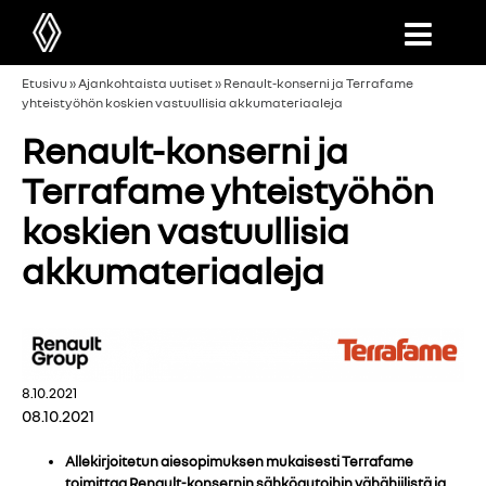
Etusivu
»
Ajankohtaista uutiset
»
Renault-konserni ja Terrafame
yhteistyöhön koskien vastuullisia akkumateriaaleja
Renault-konserni ja
Terrafame yhteistyöhön
koskien vastuullisia
akkumateriaaleja
8.10.2021
08.10.2021
Allekirjoitetun aiesopimuksen mukaisesti Terrafame
toimittaa Renault-konsernin sähköautoihin vähähiilistä ja