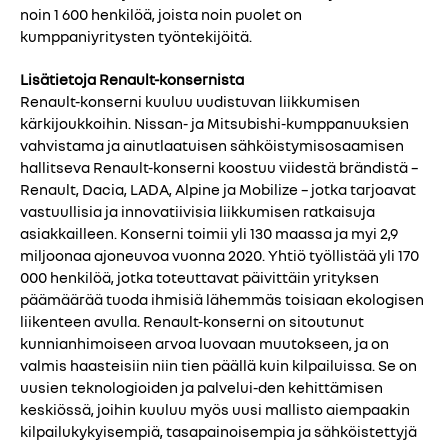
noin 1 600 henkilöä, joista noin puolet on
kumppaniyritysten työntekijöitä.
Lisätietoja Renault-konsernista
Renault-konserni kuuluu uudistuvan liikkumisen
kärkijoukkoihin. Nissan- ja Mitsubishi-kumppanuuksien
vahvistama ja ainutlaatuisen sähköistymisosaamisen
hallitseva Renault-konserni koostuu viidestä brändistä –
Renault, Dacia, LADA, Alpine ja Mobilize – jotka tarjoavat
vastuullisia ja innovatiivisia liikkumisen ratkaisuja
asiakkailleen. Konserni toimii yli 130 maassa ja myi 2,9
miljoonaa ajoneuvoa vuonna 2020. Yhtiö työllistää yli 170
000 henkilöä, jotka toteuttavat päivittäin yrityksen
päämäärää tuoda ihmisiä lähemmäs toisiaan ekologisen
liikenteen avulla. Renault-konserni on sitoutunut
kunnianhimoiseen arvoa luovaan muutokseen, ja on
valmis haasteisiin niin tien päällä kuin kilpailuissa. Se on
uusien teknologioiden ja palvelui-den kehittämisen
keskiössä, joihin kuuluu myös uusi mallisto aiempaakin
kilpailukykyisempiä, tasapainoisempia ja sähköistettyjä