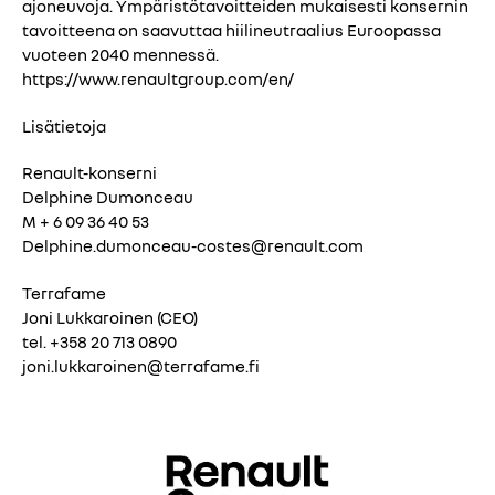
ajoneuvoja. Ympäristötavoitteiden mukaisesti konsernin
tavoitteena on saavuttaa hiilineutraalius Euroopassa
vuoteen 2040 mennessä.
https://www.renaultgroup.com/en/
Lisätietoja
Renault-konserni
Delphine Dumonceau
M + 6 09 36 40 53
Delphine.dumonceau-costes@renault.com
Terrafame
Joni Lukkaroinen (CEO)
tel. +358 20 713 0890
joni.lukkaroinen@terrafame.fi