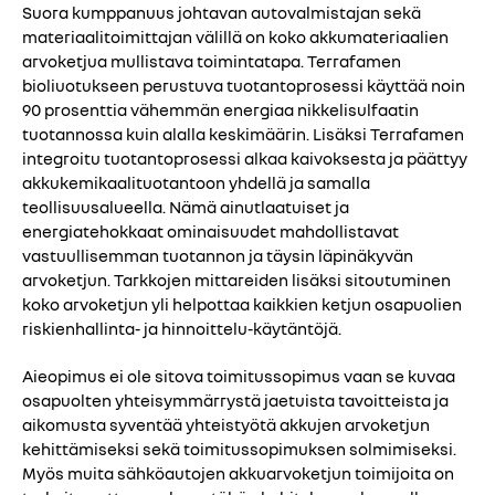
Suora kumppanuus johtavan autovalmistajan sekä
materiaalitoimittajan välillä on koko akkumateriaalien
arvoketjua mullistava toimintatapa. Terrafamen
bioliuotukseen perustuva tuotantoprosessi käyttää noin
90 prosenttia vähemmän energiaa nikkelisulfaatin
tuotannossa kuin alalla keskimäärin. Lisäksi Terrafamen
integroitu tuotantoprosessi alkaa kaivoksesta ja päättyy
akkukemikaalituotantoon yhdellä ja samalla
teollisuusalueella. Nämä ainutlaatuiset ja
energiatehokkaat ominaisuudet mahdollistavat
vastuullisemman tuotannon ja täysin läpinäkyvän
arvoketjun. Tarkkojen mittareiden lisäksi sitoutuminen
koko arvoketjun yli helpottaa kaikkien ketjun osapuolien
riskienhallinta- ja hinnoittelu-käytäntöjä.
Aieopimus ei ole sitova toimitussopimus vaan se kuvaa
osapuolten yhteisymmärrystä jaetuista tavoitteista ja
aikomusta syventää yhteistyötä akkujen arvoketjun
kehittämiseksi sekä toimitussopimuksen solmimiseksi.
Myös muita sähköautojen akkuarvoketjun toimijoita on