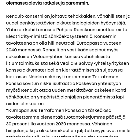
olemassa olevia ratkaisuja paremmin.
Renault-konserni on johtava tehokkaiden, vähähiilisten ja
uudelleenkäytettävien akkuteknologioiden hyödyntäjä.
Yhtiö on kehittämässä Pohjois-Ranskaan ainutlaatuista
ElectriCity-nimistä sähköekosysteemiä. Konsernin
tavoitteena on olla hiilineutraali Euroopassa vuoteen
2040 mennessä. Renault on vastikään sopinut myös
saksalaisen Vulcan-yhtiön kanssa vähähiilisistä
litiumtoimituksista sekä Veolia & Solvay -yhteisyrityksen
kanssa akkumateriaalien kierrättämisestä suljetussa
kierrossa. Näiden sekä nyt tuoreimman Terrafamen
kanssa sovitun nikkelisulfaattia koskevan yhteistyön
myötä Renault ottaa uuden merkittävän askeleen kohti
sähköautojen ympäristöjalanjäljen pienentämistä läpi
niiden elinkaaren.
”Kumppanuus Terrafamen kanssa on tärkeä osa
tavoitettamme pienentää tuotantoketjumme päästöjä
30 prosentilla vuoteen 2030 mennessä. Vähäinen
hiilijalanjälki ja akkukemikaalien jäljitettävyys ovat meille
ratkaisevia seikkoja. Terrafamella on ainutlaatuisen