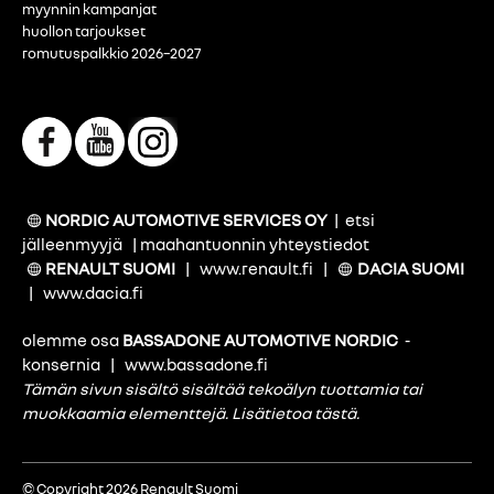
myynnin kampanjat
huollon tarjoukset
romutuspalkkio 2026–2027
NORDIC AUTOMOTIVE SERVICES OY
|
etsi
jälleenmyyjä
|
maahantuonnin yhteystiedot
RENAULT SUOMI
|
www.renault.fi
|
DACIA SUOMI
|
www.dacia.fi
olemme osa
BASSADONE AUTOMOTIVE NORDIC
-
konsernia
|
www.bassadone.fi
Tämän sivun sisältö sisältää tekoälyn tuottamia tai
muokkaamia elementtejä.
Lisätietoa tästä
.
© Copyright 2026 Renault Suomi