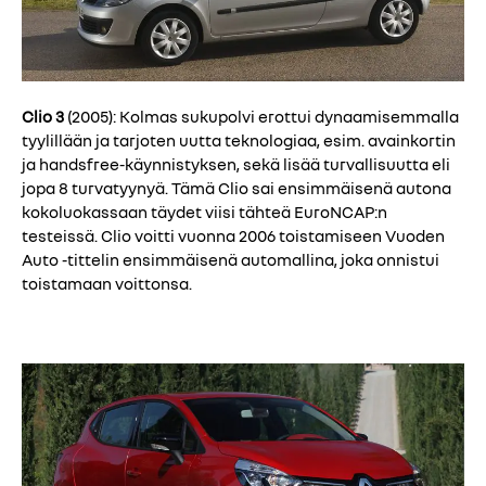
Clio 3
(2005): Kolmas sukupolvi erottui dynaamisemmalla
tyylillään ja tarjoten uutta teknologiaa, esim. avainkortin
ja handsfree-käynnistyksen, sekä lisää turvallisuutta eli
jopa 8 turvatyynyä. Tämä Clio sai ensimmäisenä autona
kokoluokassaan täydet viisi tähteä EuroNCAP:n
testeissä. Clio voitti vuonna 2006 toistamiseen Vuoden
Auto -tittelin ensimmäisenä automallina, joka onnistui
toistamaan voittonsa.