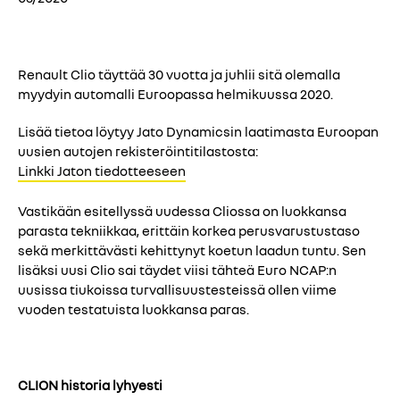
Renault Clio täyttää 30 vuotta ja juhlii sitä olemalla
myydyin automalli Euroopassa helmikuussa 2020.
Lisää tietoa löytyy Jato Dynamicsin laatimasta Euroopan
uusien autojen rekisteröintitilastosta:
Linkki Jaton tiedotteeseen
Vastikään esitellyssä uudessa Cliossa on luokkansa
parasta tekniikkaa, erittäin korkea perusvarustustaso
sekä merkittävästi kehittynyt koetun laadun tuntu. Sen
lisäksi uusi Clio sai täydet viisi tähteä Euro NCAP:n
uusissa tiukoissa turvallisuustesteissä ollen viime
vuoden testatuista luokkansa paras.
CLION historia lyhyesti