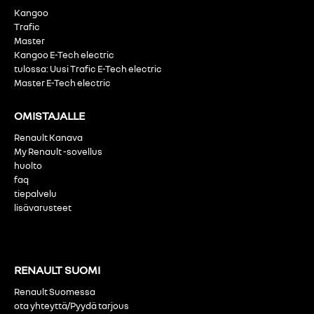
Kangoo
Trafic
Master
Kangoo E-Tech electric
tulossa: Uusi Trafic E-Tech electric
Master E-Tech electric
OMISTAJALLE
Renault Kanava
My Renault -sovellus
huolto
faq
tiepalvelu
lisävarusteet
RENAULT SUOMI
Renault Suomessa
ota yhteyttä/Pyydä tarjous