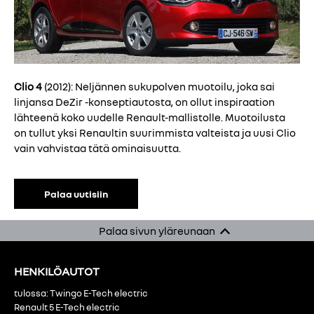
Clio 4
(2012): Neljännen sukupolven muotoilu, joka sai
linjansa DeZir -konseptiautosta, on ollut inspiraation
lähteenä koko uudelle Renault-mallistolle. Muotoilusta
on tullut yksi Renaultin suurimmista valteista ja uusi Clio
vain vahvistaa tätä ominaisuutta.
Palaa uutisiin
Palaa sivun yläreunaan
HENKILÖAUTOT
tulossa: Twingo E-Tech electric
Renault 5 E-Tech electric