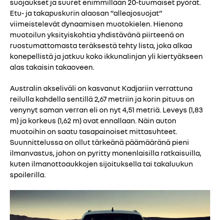
suojaukset ja suuret enimmillään 20-tuumaiset pyörät.
Etu- ja takapuskurin alaosan ”alleajosuojat”
viimeistelevät dynaamisen muotokielen. Hienona
muotoilun yksityiskohtia yhdistävänä piirteenä on
ruostumattomasta teräksestä tehty lista, joka alkaa
konepellistä ja jatkuu koko ikkunalinjan yli kiertyäkseen
alas takaisin takaoveen.
Australin akseliväli on kasvanut Kadjariin verrattuna
reilulla kahdella sentillä 2,67 metriin ja korin pituus on
venynyt saman verran eli on nyt 4,51 metriä. Leveys (1,83
m) ja korkeus (1,62 m) ovat ennallaan. Näin auton
muotoihin on saatu tasapainoiset mittasuhteet.
Suunnittelussa on ollut tärkeänä päämääränä pieni
ilmanvastus, johon on pyritty monenlaisilla ratkaisuilla,
kuten ilmanottoaukkojen sijoituksella tai takaluukun
spoilerilla.