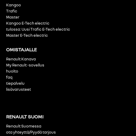
Kangoo
Trafic
Master
Kangoo E-Tech electric
tulossa: Uusi Trafic E-Tech electric
Master E-Tech electric
OMISTAJALLE
Renault Kanava
My Renault -sovellus
huolto
faq
tiepalvelu
lisävarusteet
RENAULT SUOMI
Renault Suomessa
ota yhteyttä/Pyydä tarjous