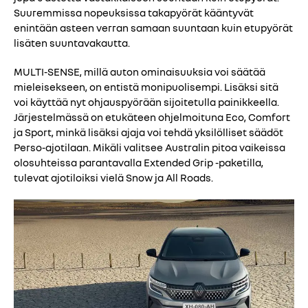
Suuremmissa nopeuksissa takapyörät kääntyvät
enintään asteen verran samaan suuntaan kuin etupyörät
lisäten suuntavakautta.
MULTI-SENSE, millä auton ominaisuuksia voi säätää
mieleisekseen, on entistä monipuolisempi. Lisäksi sitä
voi käyttää nyt ohjauspyörään sijoitetulla painikkeella.
Järjestelmässä on etukäteen ohjelmoituna Eco, Comfort
ja Sport, minkä lisäksi ajaja voi tehdä yksilölliset säädöt
Perso-ajotilaan. Mikäli valitsee Australin pitoa vaikeissa
olosuhteissa parantavalla Extended Grip -paketilla,
tulevat ajotiloiksi vielä Snow ja All Roads.