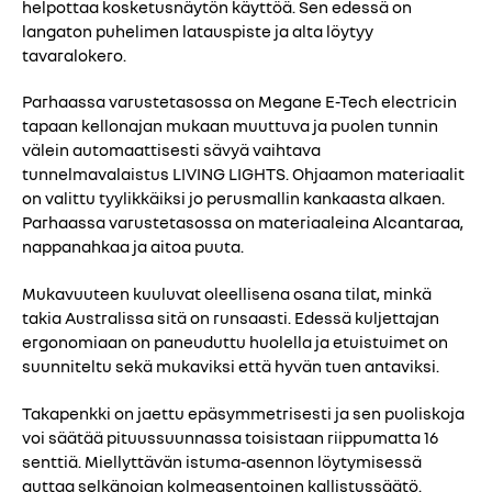
helpottaa kosketusnäytön käyttöä. Sen edessä on
langaton puhelimen latauspiste ja alta löytyy
tavaralokero.
Parhaassa varustetasossa on Megane E-Tech electricin
tapaan kellonajan mukaan muuttuva ja puolen tunnin
välein automaattisesti sävyä vaihtava
tunnelmavalaistus LIVING LIGHTS. Ohjaamon materiaalit
on valittu tyylikkäiksi jo perusmallin kankaasta alkaen.
Parhaassa varustetasossa on materiaaleina Alcantaraa,
nappanahkaa ja aitoa puuta.
Mukavuuteen kuuluvat oleellisena osana tilat, minkä
takia Australissa sitä on runsaasti. Edessä kuljettajan
ergonomiaan on paneuduttu huolella ja etuistuimet on
suunniteltu sekä mukaviksi että hyvän tuen antaviksi.
Takapenkki on jaettu epäsymmetrisesti ja sen puoliskoja
voi säätää pituussuunnassa toisistaan riippumatta 16
senttiä. Miellyttävän istuma-asennon löytymisessä
auttaa selkänojan kolmeasentoinen kallistussäätö.