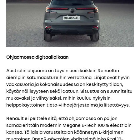
Ohjaamossa digitaaliaikaan
Australin ohjaamo on täysin uusi kaikkiin Renaultin
aiempiin katumaastureihin verrattuna. Linjat ovat hyvin
vaakasuoria ja kokonaisuudessa on keskitytty tilaan,
käytännöllisyyteen sekä laatuun. Sisustus on suunniteltu
mukavaksi ja viihtyisäksi, mihin kuuluu nykyisin
helppokäyttöinen tieto-viihdejärjestelmä ja liitettävyys.
Renault ei peittele sitä, että ohjaamossa on paljon
samaa erittäin modernin Megane E-Tech 100% electricin
kanssa. Tällaisia varusteita on käännetyn L-kirjaimen
muotoinen OpenR-näyttöjen yhdistelmä joko 9 tai 12-