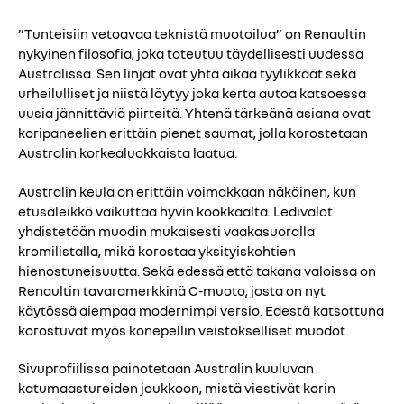
”Tunteisiin vetoavaa teknistä muotoilua” on Renaultin
nykyinen filosofia, joka toteutuu täydellisesti uudessa
Australissa. Sen linjat ovat yhtä aikaa tyylikkäät sekä
urheilulliset ja niistä löytyy joka kerta autoa katsoessa
uusia jännittäviä piirteitä. Yhtenä tärkeänä asiana ovat
koripaneelien erittäin pienet saumat, jolla korostetaan
Australin korkealuokkaista laatua.
Australin keula on erittäin voimakkaan näköinen, kun
etusäleikkö vaikuttaa hyvin kookkaalta. Ledivalot
yhdistetään muodin mukaisesti vaakasuoralla
kromilistalla, mikä korostaa yksityiskohtien
hienostuneisuutta. Sekä edessä että takana valoissa on
Renaultin tavaramerkkinä C-muoto, josta on nyt
käytössä aiempaa modernimpi versio. Edestä katsottuna
korostuvat myös konepellin veistokselliset muodot.
Sivuprofiilissa painotetaan Australin kuuluvan
katumaastureiden joukkoon, mistä viestivät korin