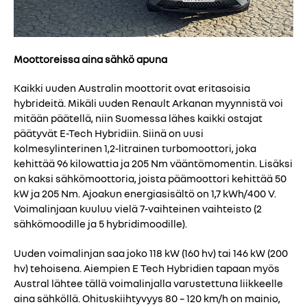
Moottoreissa aina sähkö apuna
Kaikki uuden Australin moottorit ovat eritasoisia
hybrideitä. Mikäli uuden Renault Arkanan myynnistä voi
mitään päätellä, niin Suomessa lähes kaikki ostajat
päätyvät E-Tech Hybridiin. Siinä on uusi
kolmesylinterinen 1,2-litrainen turbomoottori, joka
kehittää 96 kilowattia ja 205 Nm vääntömomentin. Lisäksi
on kaksi sähkömoottoria, joista päämoottori kehittää 50
kW ja 205 Nm. Ajoakun energiasisältö on 1,7 kWh/400 V.
Voimalinjaan kuuluu vielä 7-vaihteinen vaihteisto (2
sähkömoodille ja 5 hybridimoodille).
Uuden voimalinjan saa joko 118 kW (160 hv) tai 146 kW (200
hv) tehoisena. Aiempien E Tech Hybridien tapaan myös
Austral lähtee tällä voimalinjalla varustettuna liikkeelle
aina sähköllä. Ohituskiihtyvyys 80 – 120 km/h on mainio,