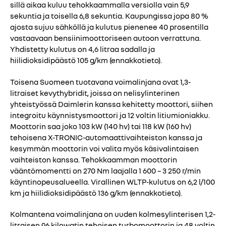
sillä aikaa kuluu tehokkaammalla versiolla vain 5,9
sekuntia ja toisella 6,8 sekuntia. Kaupungissa jopa 80 %
ajosta sujuu sähköllä ja kulutus pienenee 40 prosentilla
vastaavaan bensiinimoottoriseen autoon verrattuna.
Yhdistetty kulutus on 4,6 litraa sadalla ja
hiilidioksidipäästö 105 g/km (ennakkotieto).
Toisena Suomeen tuotavana voimalinjana ovat 1,3-
litraiset kevythybridit, joissa on nelisylinterinen
yhteistyössä Daimlerin kanssa kehitetty moottori, siihen
integroitu käynnistysmoottori ja 12 voltin litiumioniakku.
Moottorin saa joko 103 kW (140 hv) tai 118 kW (160 hv)
tehoisena X-TRONIC-automaattivaihteiston kanssa ja
kesymmän moottorin voi valita myös käsivalintaisen
vaihteiston kanssa. Tehokkaamman moottorin
vääntömomentti on 270 Nm laajalla 1 600 – 3 250 r/min
käyntinopeusalueella. Virallinen WLTP-kulutus on 6,2 l/100
km ja hiilidioksidipäästö 136 g/km (ennakkotieto).
Kolmantena voimalinjana on uuden kolmesylinterisen 1,2-
litraisen 96 kilowatin tehoisen turbomoottorin ja 48 voltin