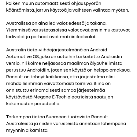
kaiken muun automaattisesti ohjauspyörän
kääntämistä, jarrun käyttöä ja vaihteen valintaa myöten.
Australissa on aina ledivalot edessä ja takana.
Ylemmissä varustetasoissa valot ovat ensin mukautuvat
ledivalot ja parhaat ovat matriisiledivalot.
Australin tieto-viihdejärjestelmänä on Android
Automotive OS, joka on autoihin tarkoitettu Androidin
versio. Yli kolme neljäsosaa maailman älypuhelimista
perustuu Androidiin, joten sen käyttö on helppo omaksua.
Renault on tehnyt kaikkensa, että järjestelmä olisi
mahdollisimman vaivattomasti toimiva. Siinä on
onnistuttu erinomaisesti samaa järjestelmää
käyttävästä Megane E-Tech electricistä saatujen
kokemusten perusteella.
Tarkempaa tietoa Suomeen tuotavista Renault
Australeista ja niiden varusteista annetaan lähempänä
myynnin alkamista.