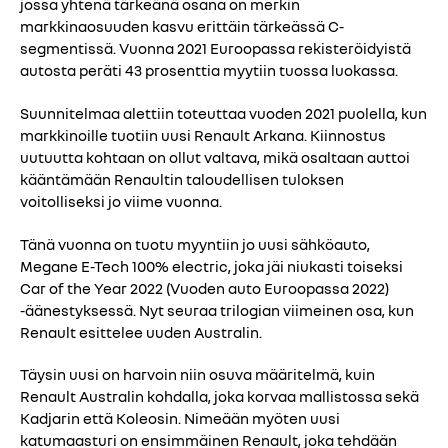
jossa yhtenä tärkeänä osana on merkin
markkinaosuuden kasvu erittäin tärkeässä C-
segmentissä. Vuonna 2021 Euroopassa rekisteröidyistä
autosta peräti 43 prosenttia myytiin tuossa luokassa.
Suunnitelmaa alettiin toteuttaa vuoden 2021 puolella, kun
markkinoille tuotiin uusi Renault Arkana. Kiinnostus
uutuutta kohtaan on ollut valtava, mikä osaltaan auttoi
kääntämään Renaultin taloudellisen tuloksen
voitolliseksi jo viime vuonna.
Tänä vuonna on tuotu myyntiin jo uusi sähköauto,
Megane E-Tech 100% electric, joka jäi niukasti toiseksi
Car of the Year 2022 (Vuoden auto Euroopassa 2022)
-äänestyksessä. Nyt seuraa trilogian viimeinen osa, kun
Renault esittelee uuden Australin.
Täysin uusi on harvoin niin osuva määritelmä, kuin
Renault Australin kohdalla, joka korvaa mallistossa sekä
Kadjarin että Koleosin. Nimeään myöten uusi
katumaasturi on ensimmäinen Renault, joka tehdään