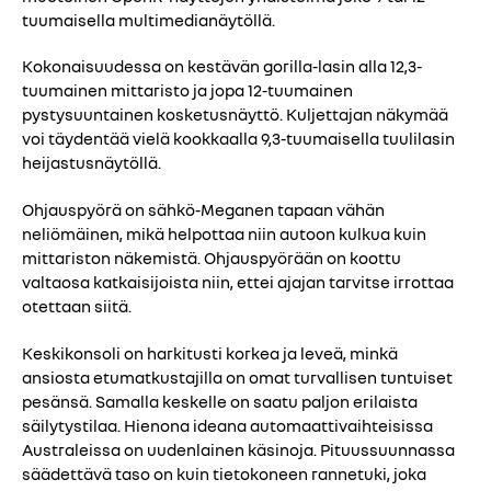
tuumaisella multimedianäytöllä.
Kokonaisuudessa on kestävän gorilla-lasin alla 12,3-
tuumainen mittaristo ja jopa 12-tuumainen
pystysuuntainen kosketusnäyttö. Kuljettajan näkymää
voi täydentää vielä kookkaalla 9,3-tuumaisella tuulilasin
heijastusnäytöllä.
Ohjauspyörä on sähkö-Meganen tapaan vähän
neliömäinen, mikä helpottaa niin autoon kulkua kuin
mittariston näkemistä. Ohjauspyörään on koottu
valtaosa katkaisijoista niin, ettei ajajan tarvitse irrottaa
otettaan siitä.
Keskikonsoli on harkitusti korkea ja leveä, minkä
ansiosta etumatkustajilla on omat turvallisen tuntuiset
pesänsä. Samalla keskelle on saatu paljon erilaista
säilytystilaa. Hienona ideana automaattivaihteisissa
Australeissa on uudenlainen käsinoja. Pituussuunnassa
säädettävä taso on kuin tietokoneen rannetuki, joka