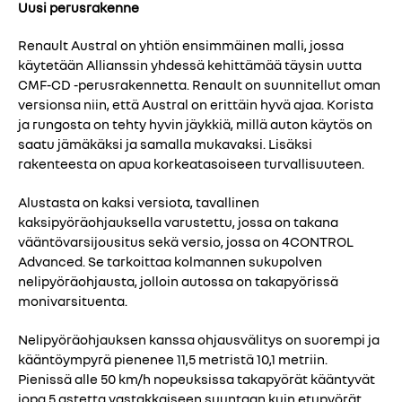
Uusi perusrakenne
Renault Austral on yhtiön ensimmäinen malli, jossa
käytetään Allianssin yhdessä kehittämää täysin uutta
CMF-CD -perusrakennetta. Renault on suunnitellut oman
versionsa niin, että Austral on erittäin hyvä ajaa. Korista
ja rungosta on tehty hyvin jäykkiä, millä auton käytös on
saatu jämäkäksi ja samalla mukavaksi. Lisäksi
rakenteesta on apua korkeatasoiseen turvallisuuteen.
Alustasta on kaksi versiota, tavallinen
kaksipyöräohjauksella varustettu, jossa on takana
vääntövarsijousitus sekä versio, jossa on 4CONTROL
Advanced. Se tarkoittaa kolmannen sukupolven
nelipyöräohjausta, jolloin autossa on takapyörissä
monivarsituenta.
Nelipyöräohjauksen kanssa ohjausvälitys on suorempi ja
kääntöympyrä pienenee 11,5 metristä 10,1 metriin.
Pienissä alle 50 km/h nopeuksissa takapyörät kääntyvät
jopa 5 astetta vastakkaiseen suuntaan kuin etupyörät.