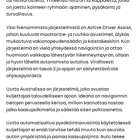
tai lisävarusteita. Yhteensä niitä on 32 kappaletta, jotka
on jaettu kolmeen ryhmään: ajaminen, pysäköinti ja
turvallisuus.
Yksi hienoimmista järjestelmistä on Active Driver Assist,
johon kuuluvat moottoritie- ja ruuhka-avustimet, älykäs
mukautuva vakionopeudensäädin ja kaistakeskitin. Kun
järjestelmä on vielä yhteydessä navigointiin ja ottaa
huomioon vaikkapa lähestyvän liikenneympyrän, ollaan
jo hyvin lähellä autonomista autoilua. Virallisesti
järjestelmä on tasoa 2 ja ajajan on säilytettävä ote
ohjauspyörästä.
Uutta Australissa on järjestelmä, joka avustaa
kuljettajaa taloudelliseen ajoon. Ideana on navigoinnin
tietojen perusteella kertoa, milloin kannattaa nostaa
jalka kaasupolkimelta ja säästää siten polttoainetta.
Uutta automatisoitua pysäköintiavustinta käytettäessä
kuljettajan ei enää tarvitse tehdä muuta kuin seurata
auton ympäristöä ja painaa kaasupoljinta. Auto tekee