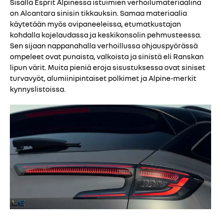
Sisällä Esprit Alpinessa istuimien verhoilumateriaalina
on Alcantara sinisin tikkauksin. Samaa materiaalia
käytetään myös ovipaneeleissa, etumatkustajan
kohdalla kojelaudassa ja keskikonsolin pehmusteessa.
Sen sijaan nappanahalla verhoillussa ohjauspyörässä
ompeleet ovat punaista, valkoista ja sinistä eli Ranskan
lipun värit. Muita pieniä eroja sisustuksessa ovat siniset
turvavyöt, alumiinipintaiset polkimet ja Alpine-merkit
kynnyslistoissa.