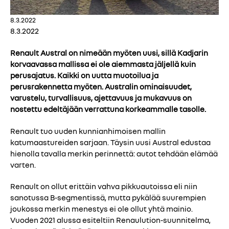
8.3.2022
8.3.2022
Renault Austral on nimeään myöten uusi, sillä Kadjarin
korvaavassa mallissa ei ole aiemmasta jäljellä kuin
perusajatus. Kaikki on uutta muotoilua ja
perusrakennetta myöten. Australin ominaisuudet,
varustelu, turvallisuus, ajettavuus ja mukavuus on
nostettu edeltäjään verrattuna korkeammalle tasolle.
Renault tuo uuden kunnianhimoisen mallin
katumaastureiden sarjaan. Täysin uusi Austral edustaa
hienolla tavalla merkin perinnettä: autot tehdään elämää
varten.
Renault on ollut erittäin vahva pikkuautoissa eli niin
sanotussa B-segmentissä, mutta pykälää suurempien
joukossa merkin menestys ei ole ollut yhtä mainio.
Vuoden 2021 alussa esiteltiin Renaulution-suunnitelma,