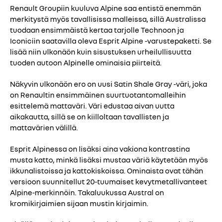
Renault Groupiin kuuluva Alpine saa entistä enemmän
merkitystä myös tavallisissa malleissa, sillä Australissa
tuodaan ensimmäistä kertaa tarjolle Technoon ja
Iconiciin saatavilla oleva Esprit Alpine -varustepaketti. Se
lisää niin ulkonäön kuin sisustuksen urheilullisuutta
tuoden autoon Alpinelle ominaisia piirteitä.
Näkyvin ulkonäön ero on uusi Satin Shale Gray -väri, joka
on Renaultin ensimmäinen suurtuotantomalleihin
esittelemä mattaväri. Väri edustaa aivan uutta
aikakautta, sillä se on kiilloltaan tavallisten ja
mattavärien välillä.
Esprit Alpinessa on lisäksi aina vakiona kontrastina
musta katto, minkä lisäksi mustaa väriä käytetään myös
ikkunalistoissa ja kattokiskoissa. Ominaista ovat tähän
versioon suunnitellut 20-tuumaiset kevytmetallivanteet
Alpine-merkinnöin. Takaluukussa Austral on
kromikirjaimien sijaan mustin kirjaimin.