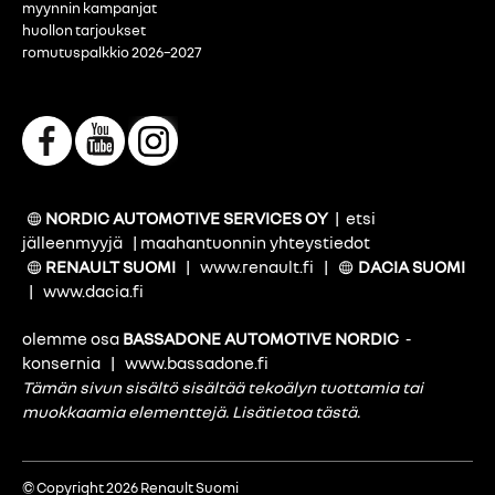
myynnin kampanjat
huollon tarjoukset
romutuspalkkio 2026–2027
NORDIC AUTOMOTIVE SERVICES OY
|
etsi
jälleenmyyjä
|
maahantuonnin yhteystiedot
RENAULT SUOMI
|
www.renault.fi
|
DACIA SUOMI
|
www.dacia.fi
olemme osa
BASSADONE AUTOMOTIVE NORDIC
-
konsernia
|
www.bassadone.fi
Tämän sivun sisältö sisältää tekoälyn tuottamia tai
muokkaamia elementtejä.
Lisätietoa tästä
.
© Copyright 2026 Renault Suomi