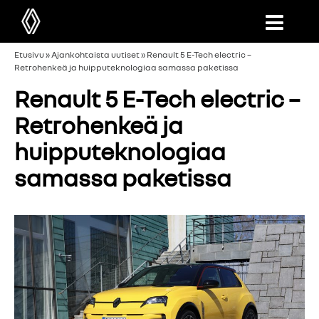
Etusivu
»
Ajankohtaista uutiset
»
Renault 5 E-Tech electric –
Retrohenkeä ja huipputeknologiaa samassa paketissa
Renault 5 E-Tech electric –
Retrohenkeä ja
huipputeknologiaa
samassa paketissa