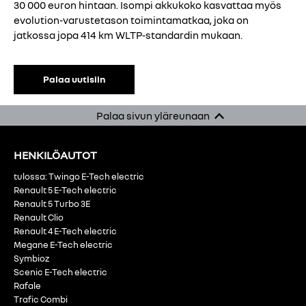
30 000 euron hintaan. Isompi akkukoko kasvattaa myös
evolution-varustetason toimintamatkaa, joka on
jatkossa jopa 414 km WLTP-standardin mukaan.
Palaa uutisiin
Palaa sivun yläreunaan
HENKILÖAUTOT
tulossa: Twingo E-Tech electric
Renault 5 E-Tech electric
Renault 5 Turbo 3E
Renault Clio
Renault 4 E-Tech electric
Megane E-Tech electric
Symbioz
Scenic E-Tech electric
Rafale
Trafic Combi