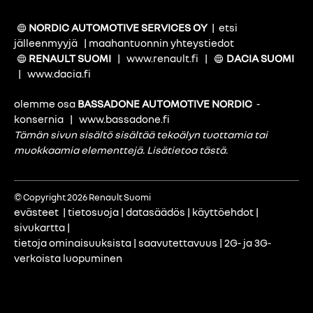
NORDIC AUTOMOTIVE SERVICES OY
|
etsi
jälleenmyyjä
|
maahantuonnin yhteystiedot
RENAULT SUOMI
|
www.renault.fi
|
DACIA SUOMI
|
www.dacia.fi
olemme osa
BASSADONE AUTOMOTIVE NORDIC
-
konsernia
|
www.bassadone.fi
Tämän sivun sisältö sisältää tekoälyn tuottamia tai
muokkaamia elementtejä.
Lisätietoa tästä
.
© Copyright 2026 Renault Suomi
evästeet
|
tietosuoja
|
datasäädös
|
käyttöehdot
|
sivukartta
|
tietoja ominaisuuksista
|
saavutettavuus
|
2G- ja 3G-
verkoista luopuminen