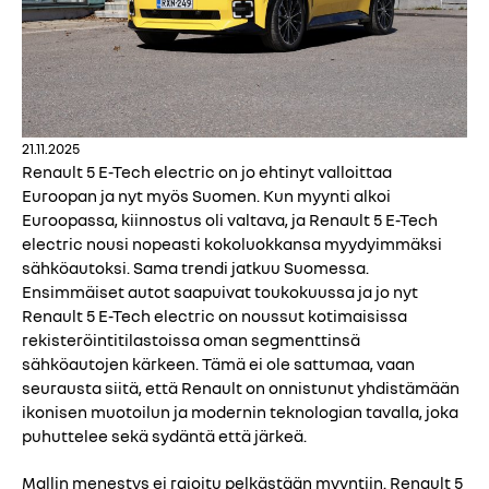
21.11.2025
Renault 5 E-Tech electric on jo ehtinyt valloittaa
Euroopan ja nyt myös Suomen. Kun myynti alkoi
Euroopassa, kiinnostus oli valtava, ja Renault 5 E-Tech
electric nousi nopeasti kokoluokkansa myydyimmäksi
sähköautoksi. Sama trendi jatkuu Suomessa.
Ensimmäiset autot saapuivat toukokuussa ja jo nyt
Renault 5 E-Tech electric on noussut kotimaisissa
rekisteröintitilastoissa oman segmenttinsä
sähköautojen kärkeen. Tämä ei ole sattumaa, vaan
seurausta siitä, että Renault on onnistunut yhdistämään
ikonisen muotoilun ja modernin teknologian tavalla, joka
puhuttelee sekä sydäntä että järkeä.
Mallin menestys ei rajoitu pelkästään myyntiin. Renault 5