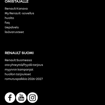
OMISTAJALLE
Renault Kanava
My Renault -sovellus
huolto
faq
tiepalvelu
lisävarusteet
RENAULT SUOMI
Renault Suomessa
ota yhteyttä/Pyydä tarjous
myynnin kampanjat
huollon tarjoukset
romutuspalkkio 2026–2027