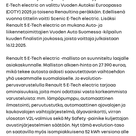
E-Tech electric on valittu Vuoden Autoksi Euroopassa
(COTY) 2025 jo toisena Renaultina peräkkäin. Edellisenä
vuonna tittelin voitti Scenic E-Tech electric. Lisäksi
Renault 5 E-Tech electric on mukana Auto- ja
liikennetoimittajien Vuoden Auto Suomessa -kilpailun
kuuden finalistin joukossa, joista voittaja julkaistaan
16.12.2025.
Renault 5 E-Tech electric -mallisto on suunniteltu laajalle
asiakaskunnalle. Malliston alkaen-hinta on 27 390 euroa,
mikä tekee autosta aidosti saavutettavan vaihtoehdon
yhä useammalle suomalaiselle. Jo evolution-
perusvarustelulla Renault 5 E-Tech electric tarjoaa
ominaisuuksia, joita moni odottaisi vasta korkeammista
varusteluista: mm. lämpöpumppu, automaattinen
ilmastointi, peruutustutka, automaattinen ajovalojen ja
kaukovalojen vaihtojärjestelmä, älyavainkortti, virran
ulosoton V2L-valmius sekä My Safety -painike kuljettajan
avustinjärjestelmien säätöön. Nyt tämä evolution-taso
on saatavilla myös isompiakkuisena 52 kWh versiona alle