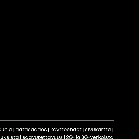
suoja
|
datasäädös
|
käyttöehdot
|
sivukartta
|
uuksista
|
saavutettavuus
|
2G- ja 3G-verkoista