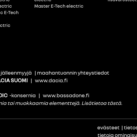
ectric
Master E-Tech electric
ic E-Tech
ctric
i jälleenmyyjä
|
maahantuonnin yhteystiedot
CIA SUOMI
|
www.dacia.fi
DIC
-konsernia
|
www.bassadone.fi
amia tai muokkaamia elementtejä.
Lisätietoa tästä
.
evästeet
|
tieto
tietoja ominais