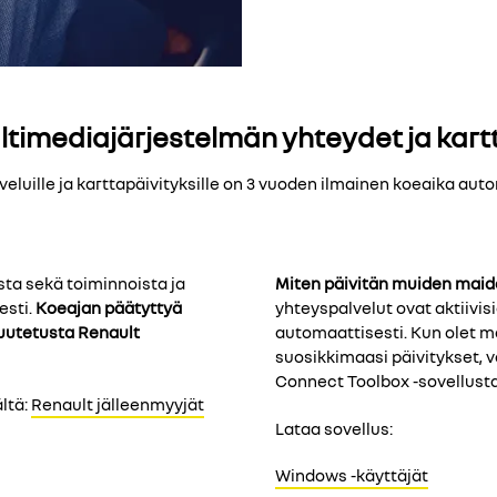
ltimediajärjestelmän yhteydet ja kart
luille ja karttapäivityksille on 3 vuoden ilmainen koeaika aut
sta sekä toiminnoista ja
Miten päivitän muiden maid
esti.
Koeajan päätyttyä
yhteyspalvelut ovat aktiivis
tuutetusta Renault
automaattisesti. Kun olet m
suosikkimaasi päivitykset, v
Connect Toolbox -sovellusta
ltä:
Renault jälleenmyyjät
Lataa sovellus:
Windows -käyttäjät