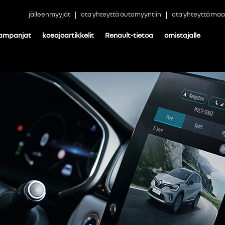
jälleenmyyjät
ota yhteyttä automyyntiin
ota yhteyttä maa
ampanjat
koeajoartikkelit
Renault-tietoa
omistajalle