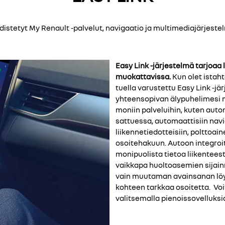
distetyt My Renault -palvelut, navigaatio ja multimediajärjeste
Easy Link -järjestelmä tarjoaa
muokattavissa.
Kun olet istah
tuella varustettu Easy Link -j
yhteensopivan älypuhelimesi m
moniin palveluihin, kuten au
sattuessa, automaattisiin navi
liikennetiedotteisiin, polttoain
osoitehakuun. Autoon integroit
monipuolista tietoa liikenteest
vaikkapa huoltoasemien sijainn
vain muutaman avainsanan löyt
kohteen tarkkaa osoitetta. V
valitsemalla pienoissovelluksi