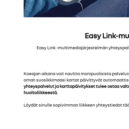
Easy Link-mu
Easy Link -multimediajärjestelmän yhteyspalve
Koeajan aikana voit nauttia monipuolisista palvelui
oman suosikkimaasi kartat päivittyvät automaattis
yhteyspalvelut ja karttapäivitykset tulee ostaa val
huoltoliikkeestä.
Löydät sinulle sopivimman liikkeen yhteystiedot tää