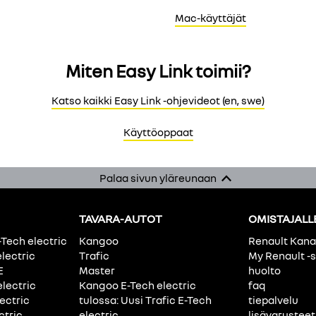
Mac-käyttäjät
Miten Easy Link toimii?
Katso kaikki Easy Link -ohjevideot (en, swe)
Käyttöoppaat
Palaa sivun yläreunaan
TAVARA-AUTOT
OMISTAJALL
-Tech electric
Kangoo
Renault Kan
electric
Trafic
My Renault -s
E
Master
huolto
electric
Kangoo E-Tech electric
faq
ectric
tulossa: Uusi Trafic E-Tech
tiepalvelu
ctric
electric
lisävarusteet