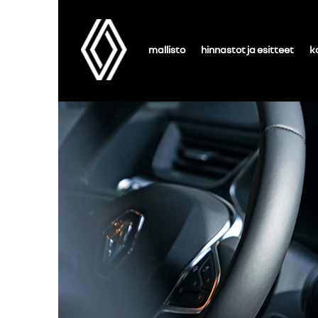
mallisto
hinnastot ja esitteet
k