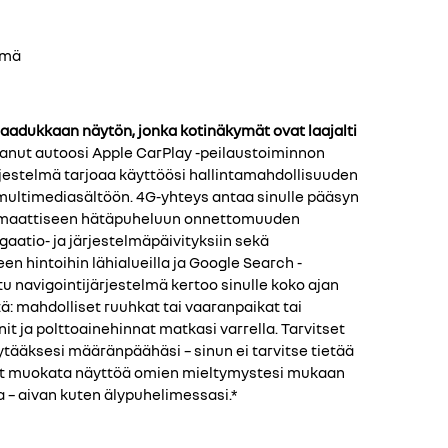
lmä
 laadukkaan näytön, jonka kotinäkymät ovat laajalti
tanut autoosi Apple CarPlay -peilaustoiminnon
ärjestelmä tarjoaa käyttöösi hallintamahdollisuuden
ultimediasältöön. 4G-yhteys antaa sinulle pääsyn
tomaattiseen hätäpuheluun onnettomuuden
gaatio- ja järjestelmäpäivityksiin sekä
een hintoihin lähialueilla ja Google Search -
u navigointijärjestelmä kertoo sinulle koko ajan
ä: mahdolliset ruuhkat tai vaaranpaikat tai
it ja polttoainehinnat matkasi varrella. Tarvitset
ääksesi määränpäähäsi – sinun ei tarvitse tietää
oit muokata näyttöä omien mieltymystesi mukaan
a – aivan kuten älypuhelimessasi.*