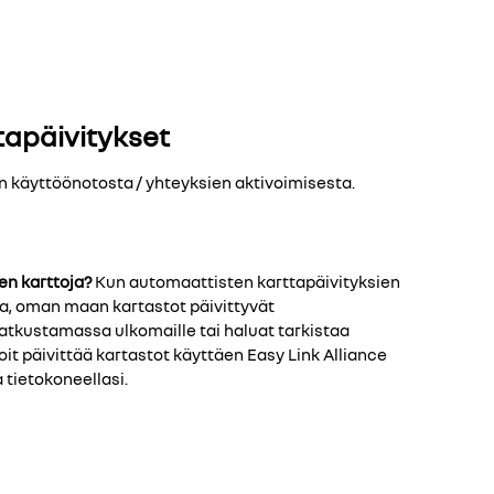
tapäivitykset
on käyttöönotosta / yhteyksien aktivoimisesta.
en karttoja?
Kun automaattisten karttapäivityksien
ia, oman maan kartastot päivittyvät
atkustamassa ulkomaille tai haluat tarkistaa
oit päivittää kartastot käyttäen Easy Link Alliance
 tietokoneellasi.