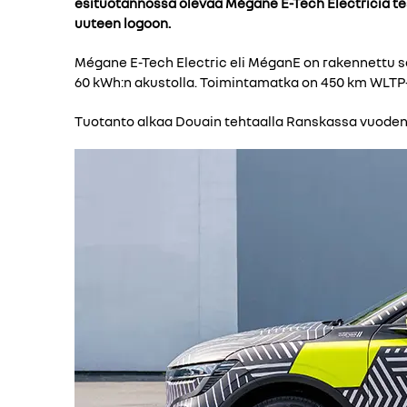
esituotannossa olevaa Mégane E-Tech Electriciä test
uuteen logoon.
Mégane E-Tech Electric eli MéganE on rakennettu sä
60 kWh:n akustolla. Toimintamatka on 450 km WLTP-m
Tuotanto alkaa Douain tehtaalla Ranskassa vuoden 