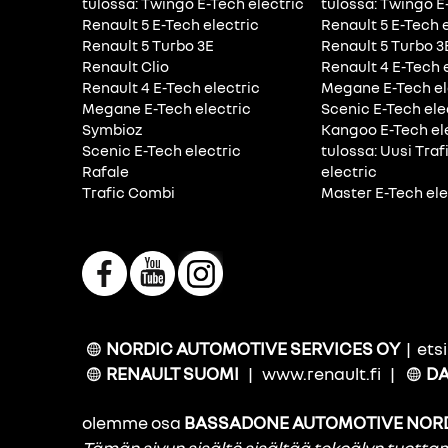
tulossa: Twingo E-Tech electric
tulossa: Twingo E
Renault 5 E-Tech electric
Renault 5 E-Tech 
Renault 5 Turbo 3E
Renault 5 Turbo 3
Renault Clio
Renault 4 E-Tech 
Renault 4 E-Tech electric
Megane E-Tech el
Megane E-Tech electric
Scenic E-Tech ele
Symbioz
Kangoo E-Tech el
Scenic E-Tech electric
tulossa: Uusi Traf
Rafale
electric
Trafic Combi
Master E-Tech ele
NORDIC AUTOMOTIVE SERVICES OY
|
ets
RENAULT SUOMI
|
www.renault.fi
|
DA
olemme osa
BASSADONE AUTOMOTIVE NOR
Tämän sivun sisältö sisältää tekoälyn tuott