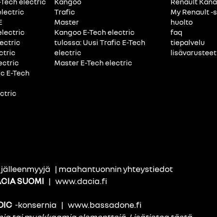
-Tech electric
Kangoo
Renault Kan
electric
Trafic
My Renault -s
E
Master
huolto
electric
Kangoo E-Tech electric
faq
ectric
tulossa: Uusi Trafic E-Tech
tiepalvelu
ctric
electric
lisävarusteet
ectric
Master E-Tech electric
ic E-Tech
ctric
i jälleenmyyjä
|
maahantuonnin yhteystiedot
CIA SUOMI
|
www.dacia.fi
DIC
-konsernia
|
www.bassadone.fi
amia tai muokkaamia elementtejä.
Lisätietoa tästä
.