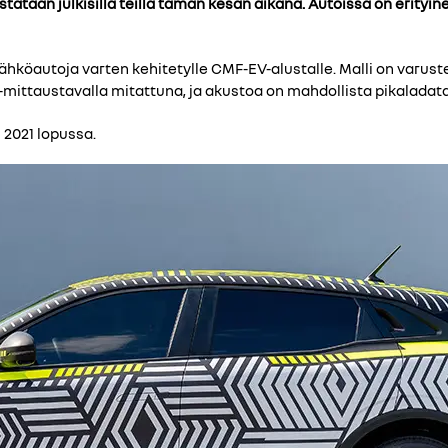
ataan julkisilla teillä tämän kesän aikana. Autoissa on erityi
hköautoja varten kehitetylle CMF-EV-alustalle. Malli on varust
ittaustavalla mitattuna, ja akustoa on mahdollista pikaladata 
2021 lopussa.