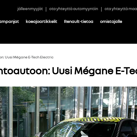
jälleenmyyjät
ota yhteyttä automyyntiin
ota yhteyttä maa
ampanjat
koeajoartikkelit
Renault-tietoa
omistajalle
n: Uusi Mégane E-Tech Electric
toautoon: Uusi Mégane E-Tec