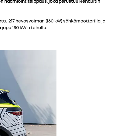
nen naamiointiteippaus, joka perustuu Renaultin
ettu 217 hevosvoiman (160 kW) sähkömoottorilla ja
jopa 130 kW:n teholla.