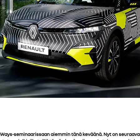
a eWays-seminaarissaan aiemmin tänä keväänä. Nyt on seuraa