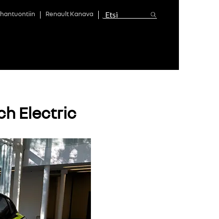
hantuontiin
Renault Kanava
h Electric