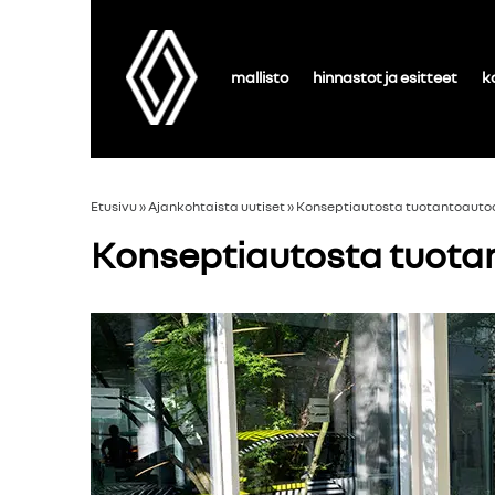
mallisto
hinnastot ja esitteet
k
Etusivu
»
Ajankohtaista uutiset
»
Konseptiautosta tuotantoautoo
Konseptiautosta tuotan