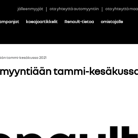
jälleenmyyjät
ota yhteyttä automyyntiin
ota yhteyttä maa
ampanjat
koeajoartikkelit
Renault-tietoa
omistajalle
iään tammi-kesäkussa 2021
i myyntiään tammi-kesäkussa