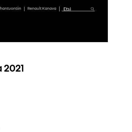
hantuontiin
Renault Kanava
 2021