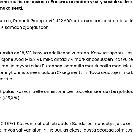
neen malliston ansiosta. Sandero on eniten yksityisasiakkaille
mukaisesti.
uttaa, Renault Group myi 1 422 600 autoa vuoden ensimmäisellä 
019 samaan ajanjaksoon.
a, mikä on 18,5% kasvua edelliseen vuoteen. Kasvua tapahtui kai
1 ajoneuvoa (+13,2%), mikä antaa 7% markkinaosuuden. Kasvu teh
a -mallin myynti alkoi Euroopan isommilla markkinoilla maalisku
ehnyt onnistuneen paluun C-segmenttiin. Tavara-autojen markki
nttiin.
palasi kasvun tielle onnistuneiden tuotelanseerausten johdosta
 (+15,9 %)
(+24.5%). Kasvun mahdollisti uuden Sanderon menestys ja se on 
i myös vahvan alun. Yli 15 000 asiakastilausta odottaa toimitu