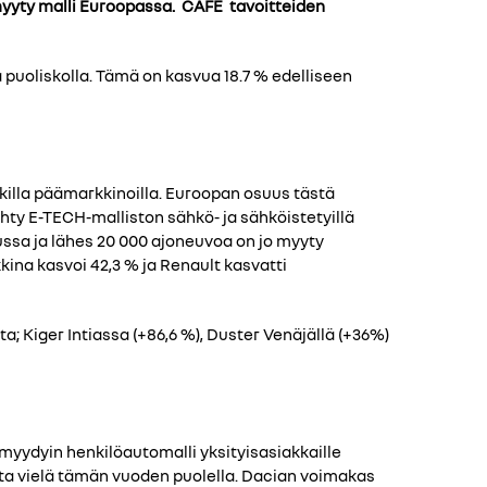
 myyty malli Euroopassa. CAFE tavoitteiden
puoliskolla. Tämä on kasvua 18.7 % edelliseen
killa päämarkkinoilla. Euroopan osuus tästä
ty E-TECH-malliston sähkö- ja sähköistetyillä
ussa ja lähes 20 000 ajoneuvoa on jo myyty
na kasvoi 42,3 % ja Renault kasvatti
; Kiger Intiassa (+86,6 %), Duster Venäjällä (+36%)
myydyin henkilöautomalli yksityisasiakkaille
sta vielä tämän vuoden puolella. Dacian voimakas