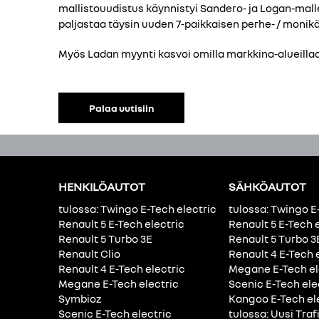
mallistouudistus käynnistyi Sandero- ja Logan-mallei
paljastaa täysin uuden 7-paikkaisen perhe- / moni
Myös Ladan myynti kasvoi omilla markkina-alueilla
Palaa uutisiin
HENKILÖAUTOT
SÄHKÖAUTOT
tulossa: Twingo E-Tech electric
tulossa: Twingo E
Renault 5 E-Tech electric
Renault 5 E-Tech 
Renault 5 Turbo 3E
Renault 5 Turbo 3
Renault Clio
Renault 4 E-Tech 
Renault 4 E-Tech electric
Megane E-Tech el
Megane E-Tech electric
Scenic E-Tech ele
Symbioz
Kangoo E-Tech el
Scenic E-Tech electric
tulossa: Uusi Traf