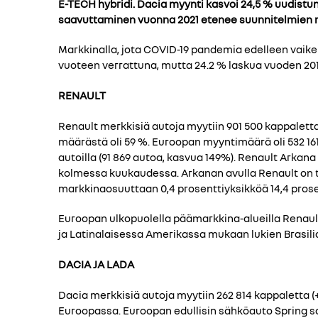
E-TECH hybridi. Dacia myynti kasvoi 24,5 % uudistu
saavuttaminen vuonna 2021 etenee suunnitelmien 
Markkinalla, jota COVID-19 pandemia edelleen vaike
vuoteen verrattuna, mutta 24.2 % laskua vuoden 2
RENAULT
Renault merkkisiä autoja myytiin 901 500 kappalett
määrästä oli 59 %. Euroopan myyntimäärä oli 532 16
autoilla (91 869 autoa, kasvua 149%). Renault Arkan
kolmessa kuukaudessa. Arkanan avulla Renault on t
markkinaosuuttaan 0,4 prosenttiyksikköä 14,4 prose
Euroopan ulkopuolella päämarkkina-alueilla Renault 
ja Latinalaisessa Amerikassa mukaan lukien Brasilia
DACIA JA LADA
Dacia merkkisiä autoja myytiin 262 814 kappaletta 
Euroopassa. Euroopan edullisin sähköauto Spring sa