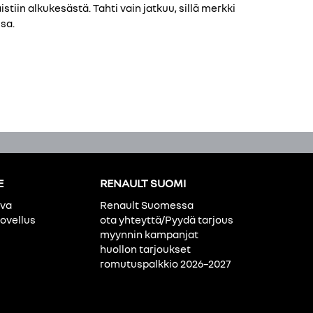
tiin alkukesästä. Tahti vain jatkuu, sillä merkki
sa.
E
RENAULT SUOMI
ava
Renault Suomessa
ovellus
ota yhteyttä/Pyydä tarjous
myynnin kampanjat
huollon tarjoukset
romutuspalkkio 2026–2027