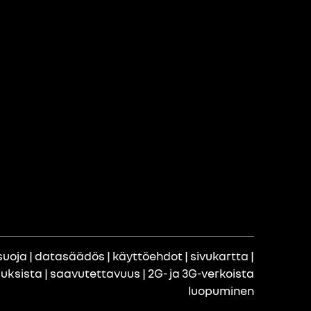
suoja
|
datasäädös
|
käyttöehdot
|
sivukartta
|
uuksista
|
saavutettavuus
|
2G- ja 3G-verkoista
luopuminen