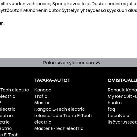
lla vuoden vaihteessa, Spring keväällä ja Duster uudistus julkais
käyttöauton Münchenin autonäyttelyn yhteydessä syyskuun alus
an.
Palaa sivun yläreunaan
TAVARA-AUTOT
OMISTAJALL
-Tech electric
Kangoo
Renault Kan
electric
Trafic
My Renault -s
E
Master
huolto
electric
Kangoo E-Tech electric
faq
ectric
tulossa: Uusi Trafic E-Tech
tiepalvelu
ctric
electric
lisävarusteet
ectric
Master E-Tech electric
ic E-Tech