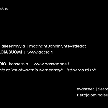
ctric
i jälleenmyyjä
|
maahantuonnin yhteystiedot
CIA SUOMI
|
www.dacia.fi
DIC
-konsernia
|
www.bassadone.fi
amia tai muokkaamia elementtejä.
Lisätietoa tästä
.
evästeet
|
tieto
tietoja ominais