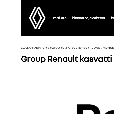
mallisto
hinnastot ja esitteet
k
Etusivu
»
Ajankohtaista uutiset
»
Group Renault kasvatti myynt
Group Renault kasvatt