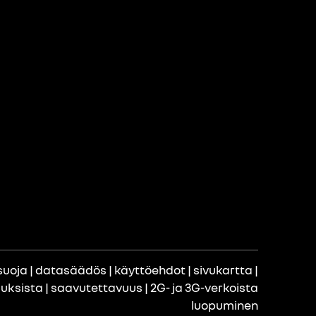
suoja
|
datasäädös
|
käyttöehdot
|
sivukartta
|
uuksista
|
saavutettavuus
|
2G- ja 3G-verkoista
luopuminen