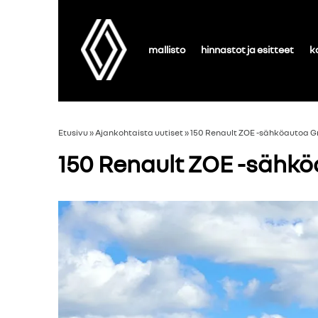
mallisto
hinnastot ja esitteet
k
Etusivu
»
Ajankohtaista uutiset
»
150 Renault ZOE -sähköautoa Gr
150 Renault ZOE -sähkö