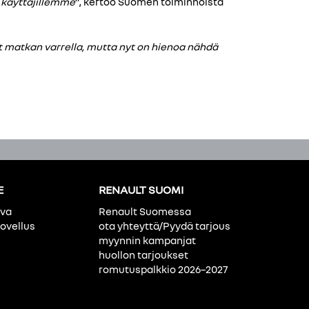
 käyttäjillemme
”, kertoo Suomen toiminnoista
t matkan varrella, mutta nyt on hienoa nähdä
E
RENAULT SUOMI
ava
Renault Suomessa
ovellus
ota yhteyttä/Pyydä tarjous
myynnin kampanjat
huollon tarjoukset
romutuspalkkio 2026–2027