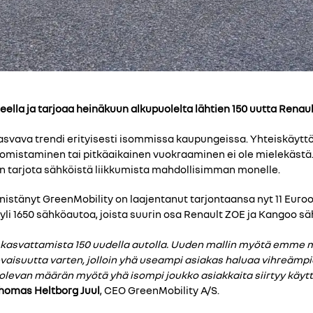
eella ja tarjoaa heinäkuun alkupuolelta lähtien 150 uutta Rena
svava trendi erityisesti isommissa kaupungeissa. Yhteiskäytt
ton omistaminen tai pitkäaikainen vuokraaminen ei ole mielekäs
n tarjota sähköistä liikkumista mahdollisimman monelle.
nistänyt GreenMobility on laajentanut tarjontaansa nyt 11 Euro
yli 1650 sähköautoa, joista suurin osa Renault ZOE ja Kangoo s
asvattamista 150 uudella autolla. Uuden mallin myötä emme m
isuutta varten, jolloin yhä useampi asiakas haluaa vihreämpi
olevan määrän myötä yhä isompi joukko asiakkaita siirtyy käyt
homas Heltborg Juul
, CEO GreenMobility A/S.