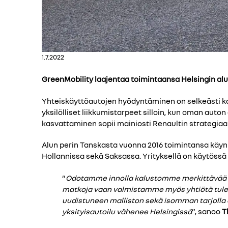
1.7.2022
GreenMobility laajentaa toimintaansa Helsingin alu
Yhteiskäyttöautojen hyödyntäminen on selkeästi ka
yksilölliset liikkumistarpeet silloin, kun oman au
kasvattaminen sopii mainiosti Renaultin strategiaa
Alun perin Tanskasta vuonna 2016 toimintansa käyn
Hollannissa sekä Saksassa. Yrityksellä on käytössä 
“
Odotamme innolla kalustomme merkittävää k
matkoja vaan valmistamme myös yhtiötä tuleva
uudistuneen malliston sekä isomman tarjolla 
yksityisautoilu vähenee Helsingissä
”, sanoo
T