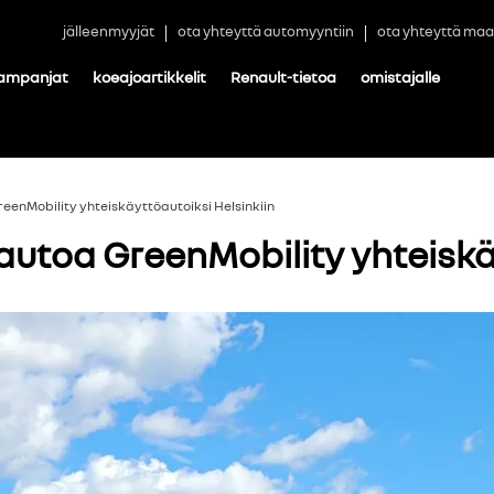
jälleenmyyjät
ota yhteyttä automyyntiin
ota yhteyttä maa
ampanjat
koeajoartikkelit
Renault-tietoa
omistajalle
eenMobility yhteiskäyttöautoiksi Helsinkiin
autoa GreenMobility yhteiskäy