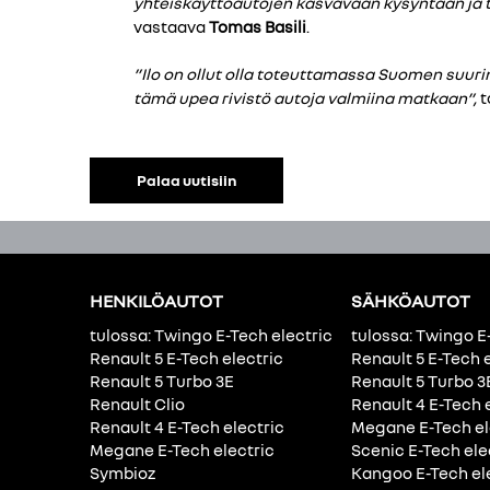
yhteiskäyttöautojen kasvavaan kysyntään ja t
vastaava
Tomas Basili
.
”Ilo on ollut olla toteuttamassa Suomen suuri
tämä upea rivistö autoja valmiina matkaan”,
t
Palaa uutisiin
HENKILÖAUTOT
SÄHKÖAUTOT
tulossa: Twingo E-Tech electric
tulossa: Twingo E
Renault 5 E-Tech electric
Renault 5 E-Tech 
Renault 5 Turbo 3E
Renault 5 Turbo 3
Renault Clio
Renault 4 E-Tech 
Renault 4 E-Tech electric
Megane E-Tech el
Megane E-Tech electric
Scenic E-Tech ele
Symbioz
Kangoo E-Tech el