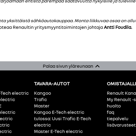
arjoamaan entistä parempaa saatavuutta nykyisille ja tuleville
nta yksittäistä sähköautokauppaa. Monta liikkuvaa osaa on ollu
oteaa Renaultin yritysmyyntitoimintojen johtaja
Antti Foudila.
Palaa sivun yläreunaan
TAVARA-AUTOT
OMISTAJALL
-Tech electric
Kangoo
Renault Kan
electric
Trafic
My Renault -s
E
Master
huolto
electric
Kangoo E-Tech electric
faq
ectric
tulossa: Uusi Trafic E-Tech
tiepalvelu
ctric
electric
lisävarusteet
ectric
Master E-Tech electric