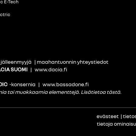
ic E-Tech
ctric
i jälleenmyyjä
|
maahantuonnin yhteystiedot
CIA SUOMI
|
www.dacia.fi
DIC
-konsernia
|
www.bassadone.fi
amia tai muokkaamia elementtejä.
Lisätietoa tästä
.
evästeet
|
tieto
tietoja ominais