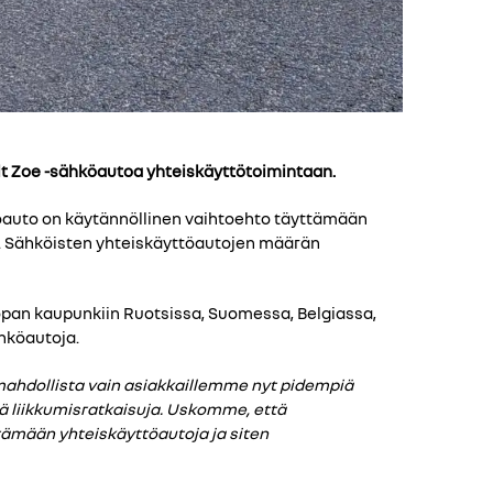
ult Zoe -sähköautoa yhteiskäyttötoimintaan.
öauto on käytännöllinen vaihtoehto täyttämään
tä. Sähköisten yhteiskäyttöautojen määrän
opan kaupunkiin Ruotsissa, Suomessa, Belgiassa,
ähköautoja.
ahdollista vain asiakkaillemme nyt pidempiä
ä liikkumisratkaisuja. Uskomme, että
tämään yhteiskäyttöautoja ja siten