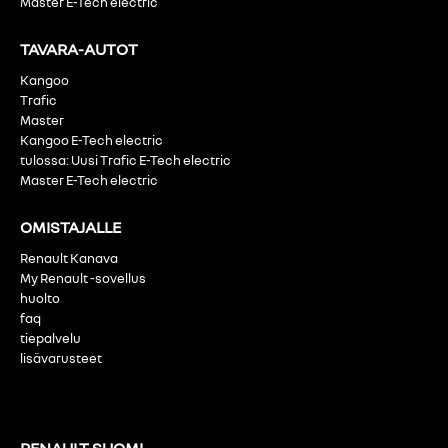
Master E-Tech electric
TAVARA-AUTOT
Kangoo
Trafic
Master
Kangoo E-Tech electric
tulossa: Uusi Trafic E-Tech electric
Master E-Tech electric
OMISTAJALLE
Renault Kanava
My Renault -sovellus
huolto
faq
tiepalvelu
lisävarusteet
RENAULT SUOMI