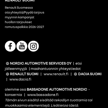
Renault Suomessa
ota yhteyttä/Pyydä tarjous
myynnin kampanjat
huollon tarjoukset
romutuspalkkio 2026–2027
NORDIC AUTOMOTIVE SERVICES OY
|
etsi
jälleenmyyjä
|
maahantuonnin yhteystiedot
RENAULT SUOMI
|
www.renault.fi
|
DACIA SUOMI
|
www.dacia.fi
olemme osa
BASSADONE AUTOMOTIVE NORDIC
-
konsernia
|
www.bassadone.fi
Tämän sivun sisältö sisältää tekoälyn tuottamia tai
muokkaamia elementtejä.
Lisätietoa tästä
.