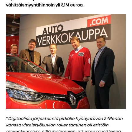
vähittäismyyntihinnoin yli 3,1M euroa.
”
Digitaalisia järjestelmiä pitkälle hyödyntävän 24Rentin
kanssa yhteistyökuvion rakentaminen oli erittäin
mielenkiintoista, sillä molempien yritysten tavoitteena