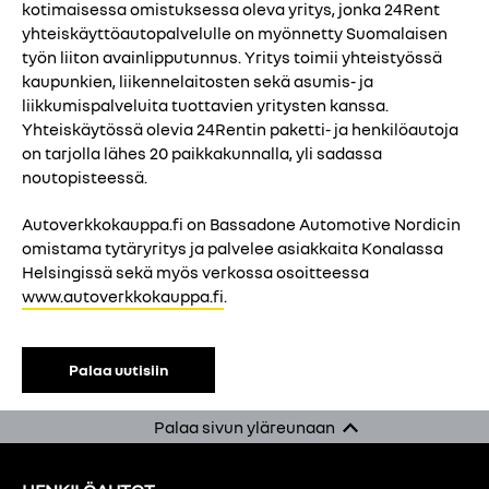
kotimaisessa omistuksessa oleva yritys, jonka 24Rent
yhteiskäyttöautopalvelulle on myönnetty Suomalaisen
työn liiton avainlipputunnus. Yritys toimii yhteistyössä
kaupunkien, liikennelaitosten sekä asumis- ja
liikkumispalveluita tuottavien yritysten kanssa.
Yhteiskäytössä olevia 24Rentin paketti- ja henkilöautoja
on tarjolla lähes 20 paikkakunnalla, yli sadassa
noutopisteessä.
Autoverkkokauppa.fi on Bassadone Automotive Nordicin
omistama tytäryritys ja palvelee asiakkaita Konalassa
Helsingissä sekä myös verkossa osoitteessa
www.autoverkkokauppa.fi
.
Palaa uutisiin
Palaa sivun yläreunaan