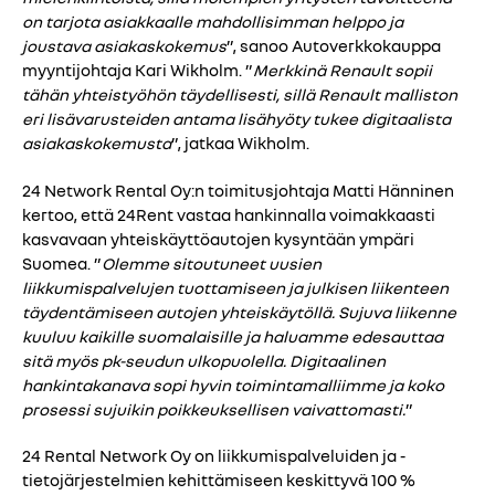
on tarjota asiakkaalle mahdollisimman helppo ja
joustava asiakaskokemus
”, sanoo Autoverkkokauppa
myyntijohtaja Kari Wikholm. ”
Merkkinä Renault sopii
tähän yhteistyöhön täydellisesti, sillä Renault malliston
eri lisävarusteiden antama lisähyöty tukee digitaalista
asiakaskokemusta
”, jatkaa Wikholm.
24 Network Rental Oy:n toimitusjohtaja Matti Hänninen
kertoo, että 24Rent vastaa hankinnalla voimakkaasti
kasvavaan yhteiskäyttöautojen kysyntään ympäri
Suomea. ”
Olemme sitoutuneet uusien
liikkumispalvelujen tuottamiseen ja julkisen liikenteen
täydentämiseen autojen yhteiskäytöllä. Sujuva liikenne
kuuluu kaikille suomalaisille ja haluamme edesauttaa
sitä myös pk-seudun ulkopuolella. Digitaalinen
hankintakanava sopi hyvin toimintamalliimme ja koko
prosessi sujuikin poikkeuksellisen vaivattomasti.
”
24 Rental Network Oy on liikkumispalveluiden ja -
tietojärjestelmien kehittämiseen keskittyvä 100 %