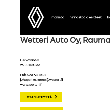
mallisto
hinnastot ja esitteet
k
Wetteri Auto Oy, Raum
Lukkovahe 3
26100 RAUMA
Puh.
020 778 8504
juhapekka.ranne@wetteri.fi
www.wetteri.fi
OTA YHTEYTTÄ