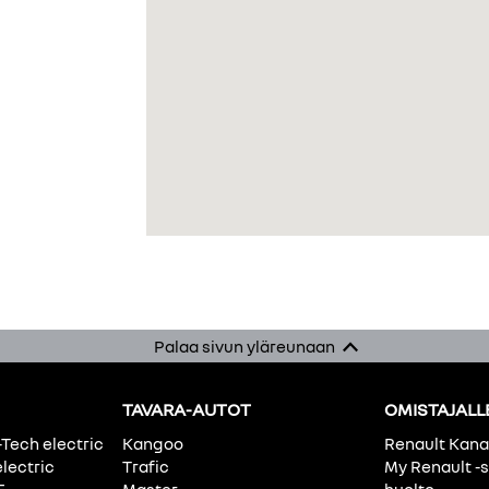
Palaa sivun yläreunaan
TAVARA-AUTOT
OMISTAJALL
-Tech electric
Kangoo
Renault Kan
electric
Trafic
My Renault -s