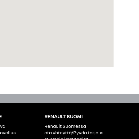
E
RENAULT SUOMI
ava
Renault Suomessa
ovellus
ota yhteyttä/Pyydä tarjous