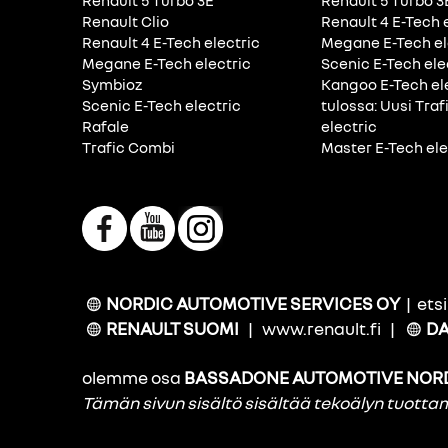
Renault 5 Turbo 3E
Renault 5 Turbo 3
Renault Clio
Renault 4 E-Tech 
Renault 4 E-Tech electric
Megane E-Tech el
Megane E-Tech electric
Scenic E-Tech ele
Symbioz
Kangoo E-Tech el
Scenic E-Tech electric
tulossa: Uusi Traf
Rafale
electric
Trafic Combi
Master E-Tech ele
NORDIC AUTOMOTIVE SERVICES OY
|
ets
RENAULT SUOMI
|
www.renault.fi
|
DA
olemme osa
BASSADONE AUTOMOTIVE NOR
Tämän sivun sisältö sisältää tekoälyn tuott