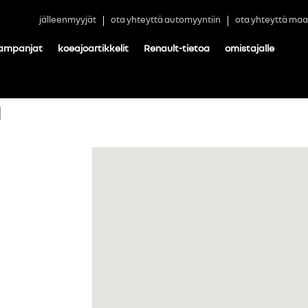
jälleenmyyjät
ota yhteyttä automyyntiin
ota yhteyttä maa
ampanjat
koeajoartikkelit
Renault-tietoa
omistajalle
a