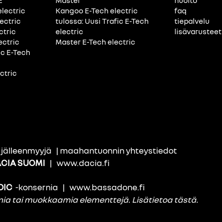
E
Master
huolto
electric
Kangoo E-Tech electric
faq
ectric
tulossa: Uusi Trafic E-Tech
tiepalvelu
ctric
electric
lisävarusteet
ectric
Master E-Tech electric
ic E-Tech
ctric
i jälleenmyyjä
|
maahantuonnin yhteystiedot
CIA SUOMI
|
www.dacia.fi
DIC
-konsernia
|
www.bassadone.fi
amia tai muokkaamia elementtejä.
Lisätietoa tästä
.