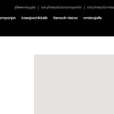
jälleenmyyjät
ota yhteyttä automyyntiin
ota yhteyttä maa
ampanjat
koeajoartikkelit
Renault-tietoa
omistajalle