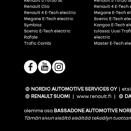
Renault 5 Turbo 3E
Renault 5 Turbo 3
Renault Clio
Renault 4 E-Tech 
Renault 4 E-Tech electric
Megane E-Tech el
Megane E-Tech electric
Scenic E-Tech ele
Symbioz
Kangoo E-Tech el
Scenic E-Tech electric
tulossa: Uusi Traf
Rafale
electric
Trafic Combi
Master E-Tech ele
NORDIC AUTOMOTIVE SERVICES OY
|
ets
RENAULT SUOMI
|
www.renault.fi
|
DA
olemme osa
BASSADONE AUTOMOTIVE NOR
Tämän sivun sisältö sisältää tekoälyn tuott