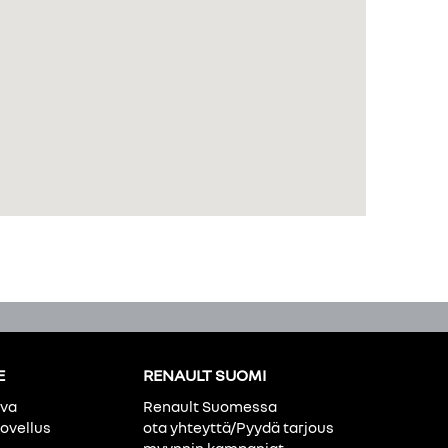
E
RENAULT SUOMI
ava
Renault Suomessa
ovellus
ota yhteyttä/Pyydä tarjous