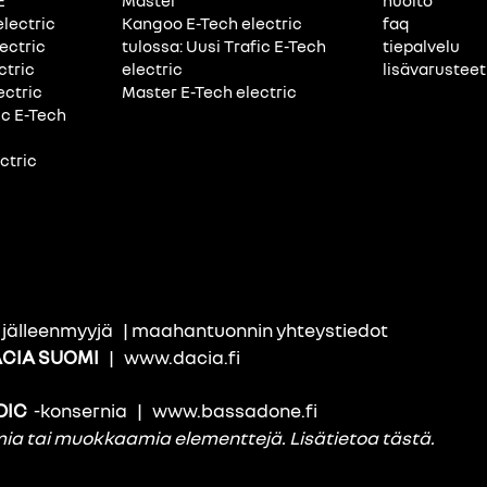
E
Master
huolto
electric
Kangoo E-Tech electric
faq
ectric
tulossa: Uusi Trafic E-Tech
tiepalvelu
ctric
electric
lisävarusteet
ectric
Master E-Tech electric
ic E-Tech
ctric
i jälleenmyyjä
|
maahantuonnin yhteystiedot
CIA SUOMI
|
www.dacia.fi
DIC
-konsernia
|
www.bassadone.fi
amia tai muokkaamia elementtejä.
Lisätietoa tästä
.