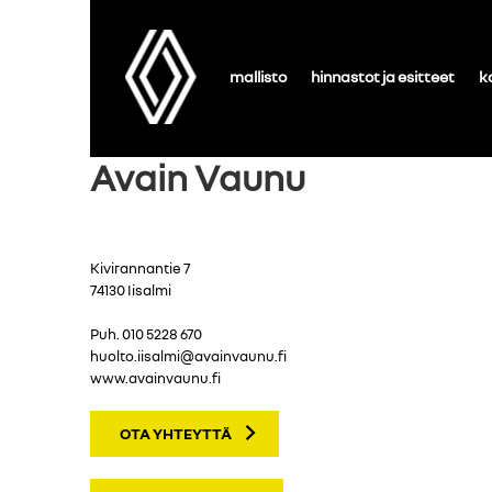
mallisto
hinnastot ja esitteet
k
Avain Vaunu
Kivirannantie 7
74130 Iisalmi
Puh.
010 5228 670
huolto.iisalmi@avainvaunu.fi
www.avainvaunu.fi
OTA YHTEYTTÄ