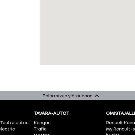
Palaa sivun yläreunaan
TAVARA-AUTOT
OMISTAJALL
-Tech electric
Kangoo
Renault Kan
electric
Trafic
My Renault -s