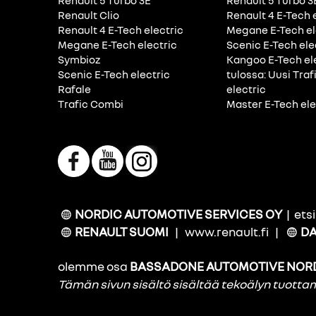
Renault 5 Turbo 3E
Renault 5 Turbo 3
Renault Clio
Renault 4 E-Tech 
Renault 4 E-Tech electric
Megane E-Tech el
Megane E-Tech electric
Scenic E-Tech ele
Symbioz
Kangoo E-Tech el
Scenic E-Tech electric
tulossa: Uusi Traf
Rafale
electric
Trafic Combi
Master E-Tech ele
NORDIC AUTOMOTIVE SERVICES OY
|
ets
RENAULT SUOMI
|
www.renault.fi
|
DA
olemme osa
BASSADONE AUTOMOTIVE NOR
Tämän sivun sisältö sisältää tekoälyn tuott