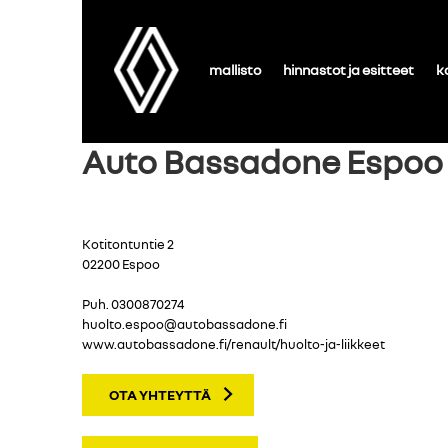
mallisto
hinnastot ja esitteet
k
Auto Bassadone Espoo
Kotitontuntie 2
02200 Espoo
Puh.
0300870274
huolto.espoo@autobassadone.fi
www.autobassadone.fi/renault/huolto-ja-liikkeet
OTA YHTEYTTÄ