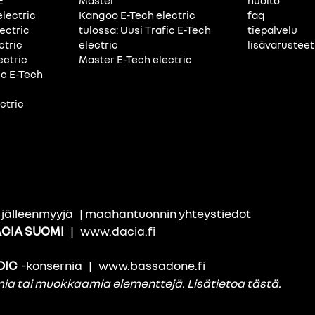
E
Master
huolto
electric
Kangoo E-Tech electric
faq
ectric
tulossa: Uusi Trafic E-Tech
tiepalvelu
ctric
electric
lisävarusteet
ectric
Master E-Tech electric
ic E-Tech
ctric
i jälleenmyyjä
|
maahantuonnin yhteystiedot
CIA SUOMI
|
www.dacia.fi
DIC
-konsernia
|
www.bassadone.fi
amia tai muokkaamia elementtejä.
Lisätietoa tästä
.