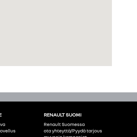
E
RENAULT SUOMI
ava
Renault Suomessa
ovellus
ota yhteyttä/Pyydä tarjous