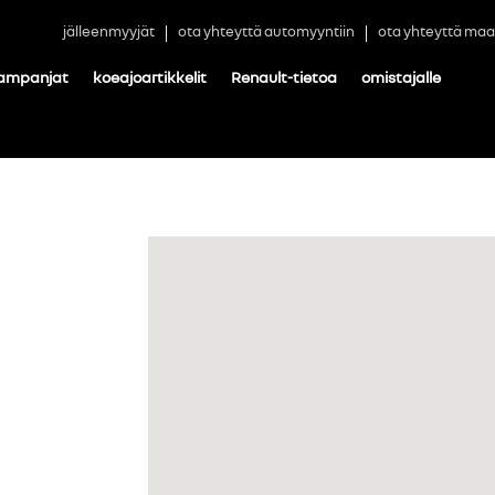
jälleenmyyjät
ota yhteyttä automyyntiin
ota yhteyttä maa
ampanjat
koeajoartikkelit
Renault-tietoa
omistajalle