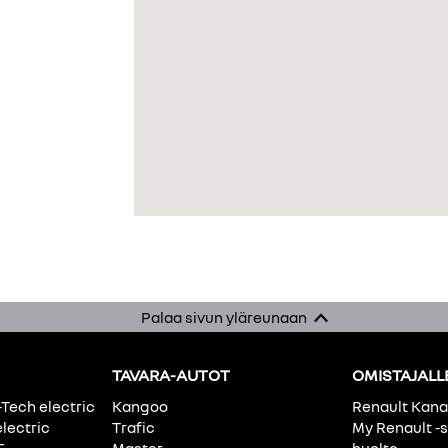
Palaa sivun yläreunaan
TAVARA-AUTOT
OMISTAJALL
-Tech electric
Kangoo
Renault Kan
electric
Trafic
My Renault -s