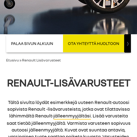
PALAA SIVUN ALKUUN
OTA YHTEYTTÄ HUOLTOON
〉
ETS
Etusivu
»
Renault Lisävarusteet
RENAULT-LISÄVARUSTEET
Tältä sivulta löydät esimerkkejä uuteen Renault-autoosi
sopivista Renault -lisävarusteista, jotka ovat tilattavissa
lähimmältä Renault-
jälleenmyyjältäsi
. Lisää varusteita
saat tietää jälleenmyyjältä. Varmista varusteen sopivuus
autoosi jälleenmyyjältä. Kuvat ovat suuntaa antavia,
varsinainen tuote saattaa poiketa kuvasta. Varusteiden