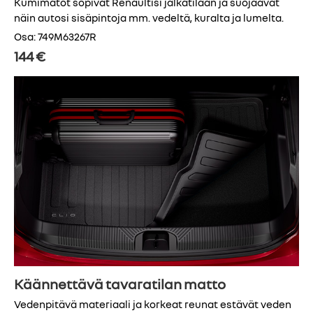
Kumimatot sopivat Renaultisi jalkatilaan ja suojaavat
näin autosi sisäpintoja mm. vedeltä, kuralta ja lumelta.
Osa: 749M63267R
144 €
Käännettävä tavaratilan matto
Vedenpitävä materiaali ja korkeat reunat estävät veden