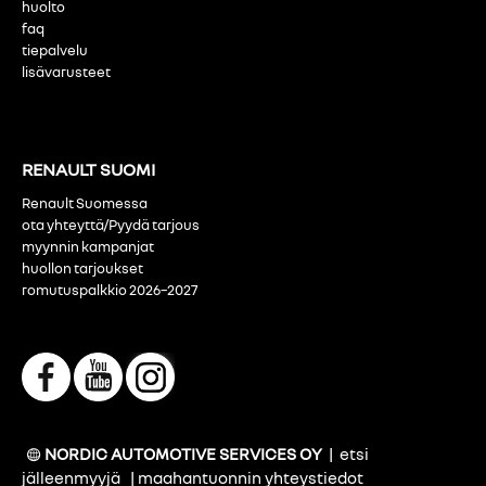
huolto
faq
tiepalvelu
lisävarusteet
RENAULT SUOMI
Renault Suomessa
ota yhteyttä/Pyydä tarjous
myynnin kampanjat
huollon tarjoukset
romutuspalkkio 2026–2027
NORDIC AUTOMOTIVE SERVICES OY
|
etsi
jälleenmyyjä
|
maahantuonnin yhteystiedot