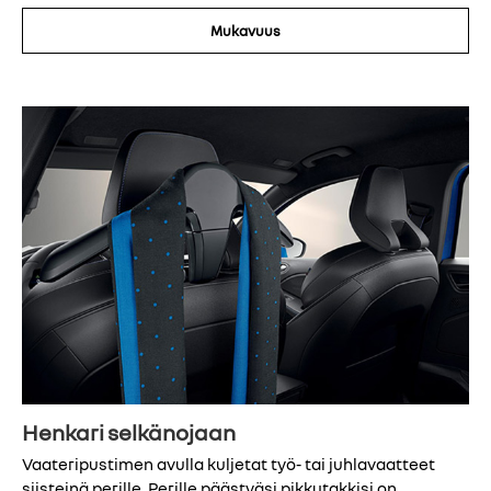
Mukavuus
Henkari selkänojaan
Vaateripustimen avulla kuljetat työ- tai juhlavaatteet
siisteinä perille. Perille päästyäsi pikkutakkisi on