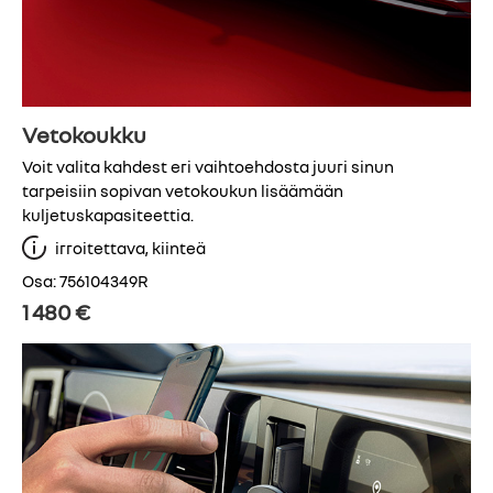
Vetokoukku
Voit valita kahdest eri vaihtoehdosta juuri sinun
tarpeisiin sopivan vetokoukun lisäämään
kuljetuskapasiteettia.
irroitettava, kiinteä
Osa: 756104349R
1 480 €