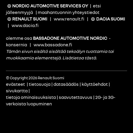
NORDIC AUTOMOTIVE SERVICES OY
|
etsi
jälleenmyyjä
|
maahantuonnin yhteystiedot
RENAULT SUOMI
|
www.renault.fi
|
DACIA SUOMI
|
www.dacia.fi
olemme osa
BASSADONE AUTOMOTIVE NORDIC
-
konsernia
|
www.bassadone.fi
Tämän sivun sisältö sisältää tekoälyn tuottamia tai
muokkaamia elementtejä.
Lisätietoa tästä
.
© Copyright 2026 Renault Suomi
evästeet
|
tietosuoja
|
datasäädös
|
käyttöehdot
|
sivukartta
|
tietoja ominaisuuksista
|
saavutettavuus
|
2G- ja 3G-
verkoista luopuminen