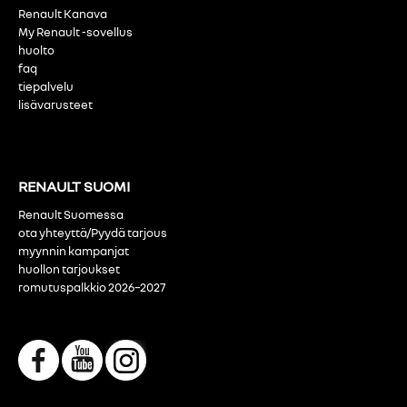
Renault Kanava
My Renault -sovellus
huolto
faq
tiepalvelu
lisävarusteet
RENAULT SUOMI
Renault Suomessa
ota yhteyttä/Pyydä tarjous
myynnin kampanjat
huollon tarjoukset
romutuspalkkio 2026–2027