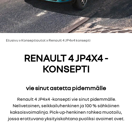
Etusivu
»
Konseptiautot
»
Renault 4 JP4x4 konsepti
RENAULT 4 JP4X4 -
KONSEPTI
vie sinut astetta pidemmälle
Renault 4 JP4x4 -konsepti vie sinut pidemmälle.
Nelivetoinen, seikkailuhenkinen ja 100 % sähköinen
kaksoisvoimalinja. Pick-up‑henkinen rohkea muotoilu,
jossa erottuvana yksityiskohtana puoliksi avoimet ovet.