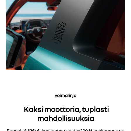
voimalinja
Kaksi moottoria, tuplasti
mahdollisuuksia
Renault 4 JP4x4 -konseptista löytyy 100 % sähkömoottori