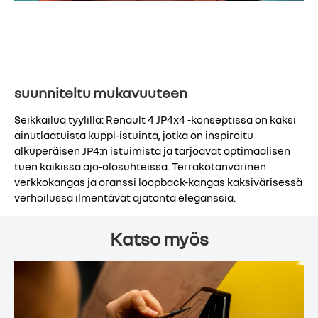
human first ‑ohjelma, Renaultin
turvallisuusfilosofi
suunniteltu mukavuuteen
Seikkailua tyylillä: Renault 4 JP4x4 -konseptissa on kaksi
ainutlaatuista kuppi-istuinta, jotka on inspiroitu
alkuperäisen JP4:n istuimista ja tarjoavat optimaalisen
tuen kaikissa ajo-olosuhteissa. Terrakotanvärinen
verkkokangas ja oranssi loopback-kangas kaksivärisessä
verhoilussa ilmentävät ajatonta eleganssia.
Katso myös