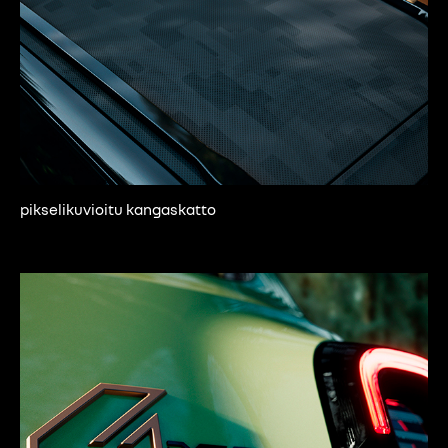
pikselikuvioitu kangaskatto