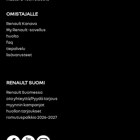
OMISTAJALLE
Renault Kanava
My Renault -sovellus
huolto
faq
tiepalvelu
lisävarusteet
RENAULT SUOMI
Renault Suomessa
ota yhteyttä/Pyydä tarjous
myynnin kampanjat
huollon tarjoukset
romutuspalkkio 2026–2027