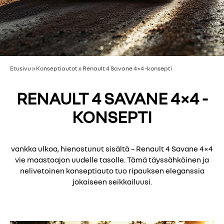
Etusivu
»
Konseptiautot
»
Renault 4 Savane 4×4 -konsepti
RENAULT 4 SAVANE 4×4 -
KONSEPTI
vankka ulkoa, hienostunut sisältä – Renault 4 Savane 4×4
vie maastoajon uudelle tasolle. Tämä täyssähköinen ja
nelivetoinen konseptiauto tuo ripauksen eleganssia
jokaiseen seikkailuusi.