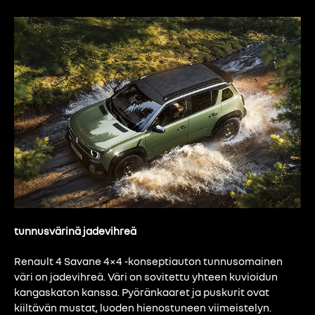
tunnusvärinä jadevihreä
Renault 4 Savane 4×4 -konseptiauton tunnusomainen
väri on jadevihreä. Väri on sovitettu yhteen kuvioidun
kangaskaton kanssa. Pyöränkaaret ja puskurit ovat
kiiltävän mustat, luoden hienostuneen viimeistelyn.