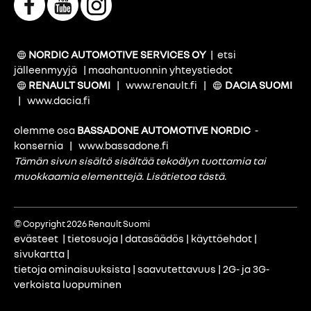
NORDIC AUTOMOTIVE SERVICES OY
|
etsi
jälleenmyyjä
|
maahantuonnin yhteystiedot
RENAULT SUOMI
|
www.renault.fi
|
DACIA SUOMI
|
www.dacia.fi
olemme osa
BASSADONE AUTOMOTIVE NORDIC
-
konsernia
|
www.bassadone.fi
Tämän sivun sisältö sisältää tekoälyn tuottamia tai
muokkaamia elementtejä.
Lisätietoa tästä
.
© Copyright 2026 Renault Suomi
evästeet
|
tietosuoja
|
datasäädös
|
käyttöehdot
|
sivukartta
|
tietoja ominaisuuksista
|
saavutettavuus
|
2G- ja 3G-
verkoista luopuminen