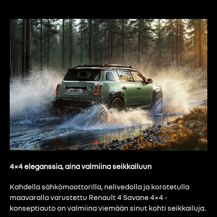
4×4 eleganssia, aina valmiina seikkailuun
Kahdella sähkömoottorilla, nelivedolla ja korotetulla
maavaralla varustettu Renault 4 Savane 4×4 -
konseptiauto on valmiina viemään sinut kohti seikkailuja.