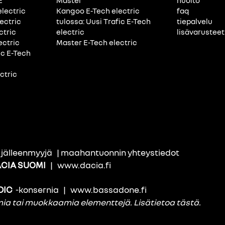
E
Master
huolto
electric
Kangoo E-Tech electric
faq
ectric
tulossa: Uusi Trafic E-Tech
tiepalvelu
ctric
electric
lisävarusteet
ectric
Master E-Tech electric
ic E-Tech
ctric
i jälleenmyyjä
|
maahantuonnin yhteystiedot
CIA SUOMI
|
www.dacia.fi
DIC
-konsernia
|
www.bassadone.fi
amia tai muokkaamia elementtejä.
Lisätietoa tästä
.