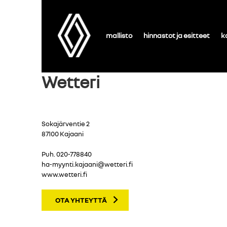
mallisto
hinnastot ja esitteet
k
Wetteri
Sokajärventie 2
87100 Kajaani
Puh.
020-778840
ha-myynti.kajaani@wetteri.fi
www.wetteri.fi
OTA YHTEYTTÄ