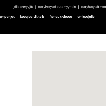
jälleenmyyjät
ota yhteyttä automyyntiin
ota yhteyttä maa
ampanjat
koeajoartikkelit
Renault-tietoa
omistajalle