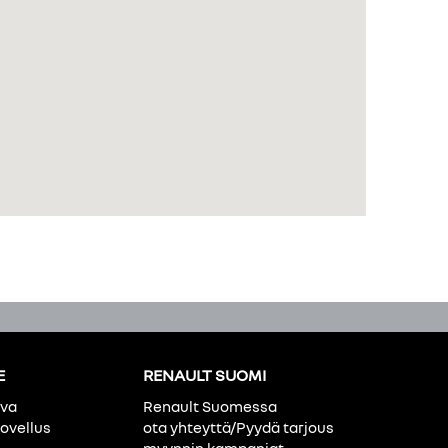
E
RENAULT SUOMI
ava
Renault Suomessa
ovellus
ota yhteyttä/Pyydä tarjous