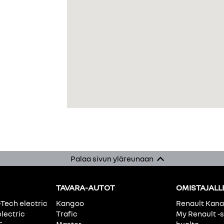
Palaa sivun yläreunaan
TAVARA-AUTOT
OMISTAJALL
-Tech electric
Kangoo
Renault Kan
electric
Trafic
My Renault -s