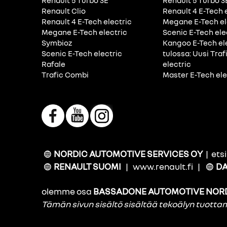
Renault 5 Turbo 3E
Renault 5 Turbo 3
Renault Clio
Renault 4 E-Tech 
Renault 4 E-Tech electric
Megane E-Tech el
Megane E-Tech electric
Scenic E-Tech ele
Symbioz
Kangoo E-Tech el
Scenic E-Tech electric
tulossa: Uusi Traf
Rafale
electric
Trafic Combi
Master E-Tech ele
NORDIC AUTOMOTIVE SERVICES OY
|
ets
RENAULT SUOMI
|
www.renault.fi
|
DA
olemme osa
BASSADONE AUTOMOTIVE NOR
Tämän sivun sisältö sisältää tekoälyn tuott