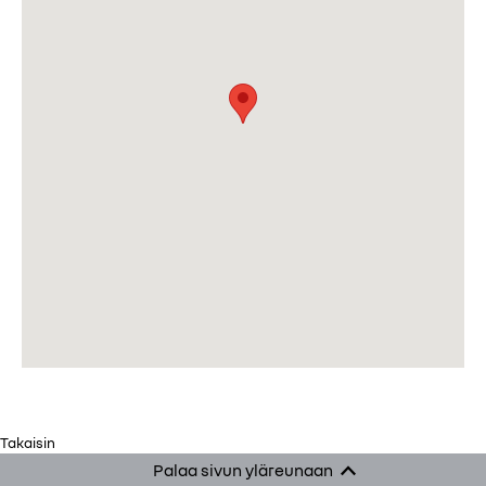
Takaisin
Palaa sivun yläreunaan