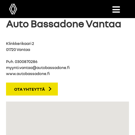
Auto Bassadone Vantaa
Klinkkerikaari 2
01720 Vantaa
Puh.
0300870286
myynti.vantaa@autobassadone.fi
www.autobassadone.fi
OTA YHTEYTTÄ