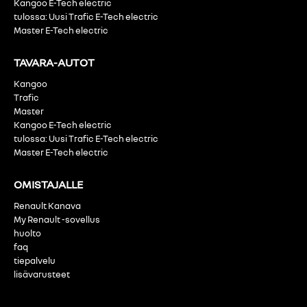
Kangoo E-Tech electric
tulossa: Uusi Trafic E-Tech electric
Master E-Tech electric
TAVARA-AUTOT
Kangoo
Trafic
Master
Kangoo E-Tech electric
tulossa: Uusi Trafic E-Tech electric
Master E-Tech electric
OMISTAJALLE
Renault Kanava
My Renault -sovellus
huolto
faq
tiepalvelu
lisävarusteet