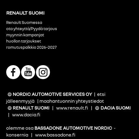
RENAULT SUOMI
Renault Suomessa
ota yhteyttä/Pyydä tarjous
myynnin kampanjat
huollon tarjoukset
romutuspalkkio 2026–2027
NORDIC AUTOMOTIVE SERVICES OY
|
etsi
jälleenmyyjä
|
maahantuonnin yhteystiedot
RENAULT SUOMI
|
www.renault.fi
|
DACIA SUOMI
|
www.dacia.fi
olemme osa
BASSADONE AUTOMOTIVE NORDIC
-
konsernia
|
www.bassadone.fi