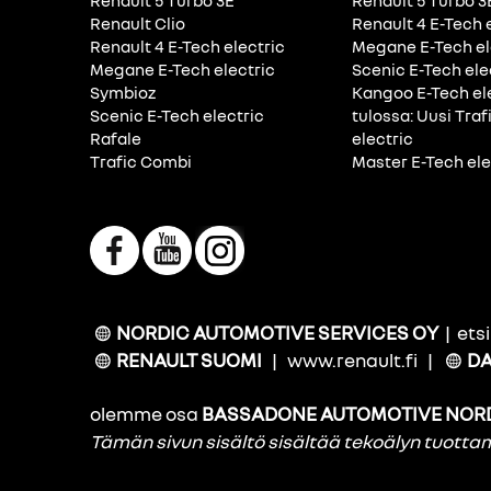
Renault 5 Turbo 3E
Renault 5 Turbo 3
Renault Clio
Renault 4 E-Tech 
Renault 4 E-Tech electric
Megane E-Tech el
Megane E-Tech electric
Scenic E-Tech ele
Symbioz
Kangoo E-Tech el
Scenic E-Tech electric
tulossa: Uusi Traf
Rafale
electric
Trafic Combi
Master E-Tech ele
NORDIC AUTOMOTIVE SERVICES OY
|
ets
RENAULT SUOMI
|
www.renault.fi
|
DA
olemme osa
BASSADONE AUTOMOTIVE NOR
Tämän sivun sisältö sisältää tekoälyn tuott