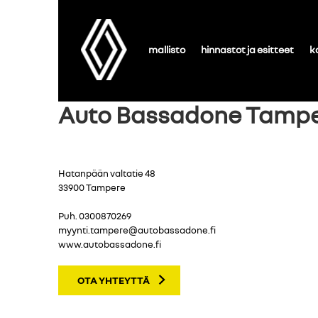
mallisto
hinnastot ja esitteet
k
Auto Bassadone Tamp
Hatanpään valtatie 48
33900 Tampere
Puh.
0300870269
myynti.tampere@autobassadone.fi
www.autobassadone.fi
OTA YHTEYTTÄ