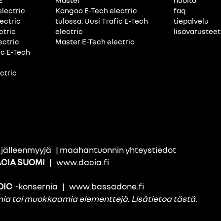
E
Master
huolto
electric
Kangoo E-Tech electric
faq
ectric
tulossa: Uusi Trafic E-Tech
tiepalvelu
ctric
electric
lisävarusteet
ectric
Master E-Tech electric
ic E-Tech
ctric
i jälleenmyyjä
|
maahantuonnin yhteystiedot
CIA SUOMI
|
www.dacia.fi
DIC
-konsernia
|
www.bassadone.fi
amia tai muokkaamia elementtejä.
Lisätietoa tästä
.