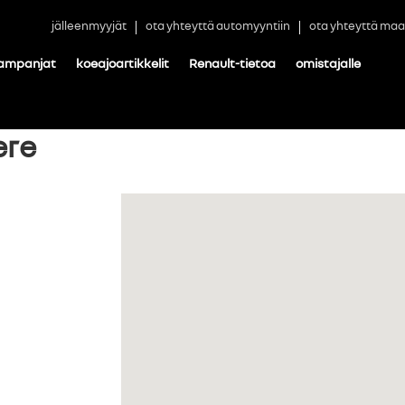
jälleenmyyjät
ota yhteyttä automyyntiin
ota yhteyttä maa
ampanjat
koeajoartikkelit
Renault-tietoa
omistajalle
ere