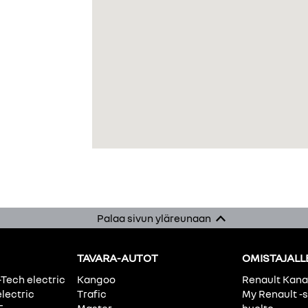
Palaa sivun yläreunaan
TAVARA-AUTOT
OMISTAJALL
-Tech electric
Kangoo
Renault Kan
electric
Trafic
My Renault -s