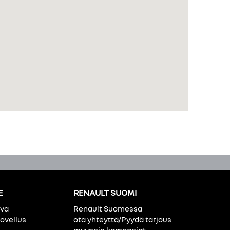
E
RENAULT SUOMI
ava
Renault Suomessa
ovellus
ota yhteyttä/Pyydä tarjous