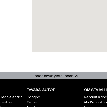
Palaa sivun yläreunaan
TAVARA-AUTOT
OMISTAJALL
-Tech electric
Kangoo
Renault Kan
electric
Trafic
My Renault -s