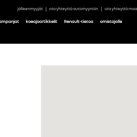
jälleenmyyjät
ota yhteyttä automyyntiin
ota yhteyttä maa
ampanjat
koeajoartikkelit
Renault-tietoa
omistajalle