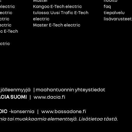
E
Master
huolto
electric
Kangoo E-Tech electric
faq
ectric
tulossa: Uusi Trafic E-Tech
tiepalvelu
ctric
electric
lisävarusteet
ectric
Master E-Tech electric
ic E-Tech
ctric
i jälleenmyyjä
|
maahantuonnin yhteystiedot
CIA SUOMI
|
www.dacia.fi
DIC
-konsernia
|
www.bassadone.fi
amia tai muokkaamia elementtejä.
Lisätietoa tästä
.