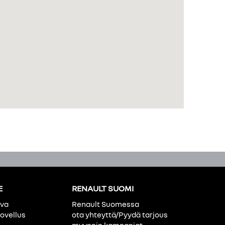
E
RENAULT SUOMI
ava
Renault Suomessa
ovellus
ota yhteyttä/Pyydä tarjous