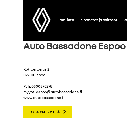
mallisto
hinnastot ja esitteet
k
Auto Bassadone Espoo
Kotitontuntie 2
02200 Espoo
Puh.
0300870278
myynti.espoo@autobassadone.fi
www.autobassadone.fi
OTA YHTEYTTÄ