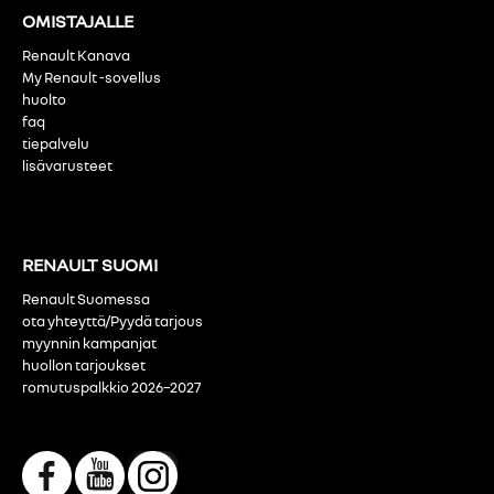
OMISTAJALLE
Renault Kanava
My Renault -sovellus
huolto
faq
tiepalvelu
lisävarusteet
RENAULT SUOMI
Renault Suomessa
ota yhteyttä/Pyydä tarjous
myynnin kampanjat
huollon tarjoukset
romutuspalkkio 2026–2027