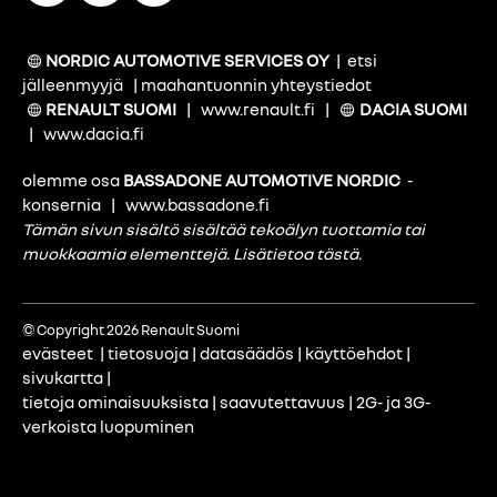
NORDIC AUTOMOTIVE SERVICES OY
|
etsi
jälleenmyyjä
|
maahantuonnin yhteystiedot
RENAULT SUOMI
|
www.renault.fi
|
DACIA SUOMI
|
www.dacia.fi
olemme osa
BASSADONE AUTOMOTIVE NORDIC
-
konsernia
|
www.bassadone.fi
Tämän sivun sisältö sisältää tekoälyn tuottamia tai
muokkaamia elementtejä.
Lisätietoa tästä
.
© Copyright 2026 Renault Suomi
evästeet
|
tietosuoja
|
datasäädös
|
käyttöehdot
|
sivukartta
|
tietoja ominaisuuksista
|
saavutettavuus
|
2G- ja 3G-
verkoista luopuminen